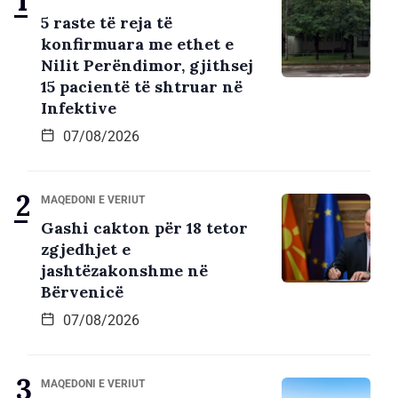
5 raste të reja të
konfirmuara me ethet e
Nilit Perëndimor, gjithsej
15 pacientë të shtruar në
Infektive
07/08/2026
MAQEDONI E VERIUT
Gashi cakton për 18 tetor
zgjedhjet e
jashtëzakonshme në
Bërvenicë
07/08/2026
MAQEDONI E VERIUT