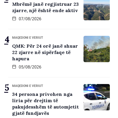
Mbrëmë janë regjistruar 23
zjarre, një është ende aktiv
07/08/2026
MAQEDONI E VERIUT
QMK: Për 24 orë janë shuar
22 zjarre në sipërfaqe të
hapura
05/08/2026
MAQEDONI E VERIUT
34 persona privohen nga
liria për drejtim të
pakujdesshëm të automjetit
gjatë fundjavës