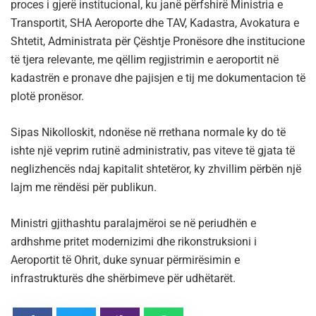
proces i gjerë institucional, ku janë përfshirë Ministria e
Transportit, SHA Aeroporte dhe TAV, Kadastra, Avokatura e
Shtetit, Administrata për Çështje Pronësore dhe institucione
të tjera relevante, me qëllim regjistrimin e aeroportit në
kadastrën e pronave dhe pajisjen e tij me dokumentacion të
plotë pronësor.
Sipas Nikolloskit, ndonëse në rrethana normale ky do të
ishte një veprim rutinë administrativ, pas viteve të gjata të
neglizhencës ndaj kapitalit shtetëror, ky zhvillim përbën një
lajm me rëndësi për publikun.
Ministri gjithashtu paralajmëroi se në periudhën e
ardhshme pritet modernizimi dhe rikonstruksioni i
Aeroportit të Ohrit, duke synuar përmirësimin e
infrastrukturës dhe shërbimeve për udhëtarët.