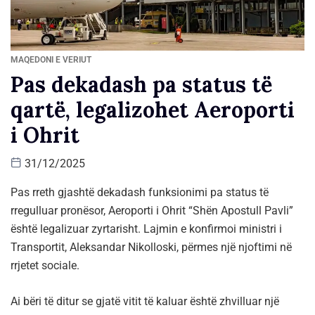
MAQEDONI E VERIUT
Pas dekadash pa status të
qartë, legalizohet Aeroporti
i Ohrit
31/12/2025
Pas rreth gjashtë dekadash funksionimi pa status të
rregulluar pronësor, Aeroporti i Ohrit “Shën Apostull Pavli”
është legalizuar zyrtarisht. Lajmin e konfirmoi ministri i
Transportit, Aleksandar Nikolloski, përmes një njoftimi në
rrjetet sociale.
Ai bëri të ditur se gjatë vitit të kaluar është zhvilluar një