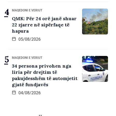
MAQEDONI E VERIUT
QMK: Për 24 orë janë shuar
22 zjarre në sipërfaqe të
hapura
05/08/2026
MAQEDONI E VERIUT
34 persona privohen nga
liria për drejtim të
pakujdesshëm të automjetit
gjatë fundjavës
04/08/2026