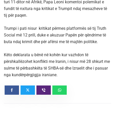
turi 11-ditor në Afrikë, Papa Leoni komentoi polemikat e
fundit të nxitura nga kritikat e Trumpit ndaj mesazheve të
tij për paqen.
Trumpi i pati nisur kritikat përmes platformës së tij Truth
Social më 12 prill, duke e akuzuar Papën për qëndrime të
buta ndaj krimit dhe për afërsi me të majtën politike.
Këto deklarata u bënë në kohën kur vazhdon të
përshkallëzohet konflikti me Iranin, i nisur më 28 shkurt me
sulme të përbashkëta të SHBA-së dhe Izraelit dhe i pasuar
nga kundërpërgjigjja iraniane.