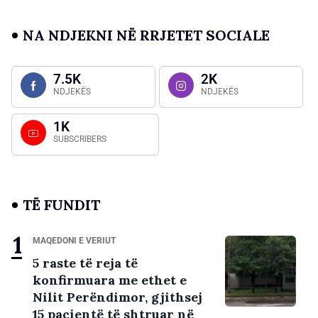
NA NDJEKNI NË RRJETET SOCIALE
7.5K
2K
NDJEKËS
NDJEKËS
1K
SUBSCRIBERS
TË FUNDIT
MAQEDONI E VERIUT
5 raste të reja të
konfirmuara me ethet e
Nilit Perëndimor, gjithsej
15 pacientë të shtruar në