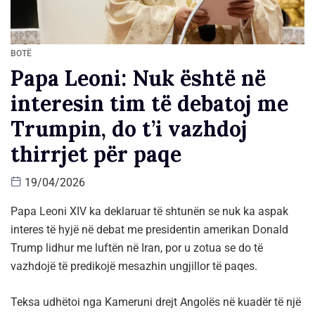
BOTË
Papa Leoni: Nuk është në
interesin tim të debatoj me
Trumpin, do t’i vazhdoj
thirrjet për paqe
19/04/2026
Papa Leoni XIV ka deklaruar të shtunën se nuk ka aspak
interes të hyjë në debat me presidentin amerikan Donald
Trump lidhur me luftën në Iran, por u zotua se do të
vazhdojë të predikojë mesazhin ungjillor të paqes.
Teksa udhëtoi nga Kameruni drejt Angolës në kuadër të një