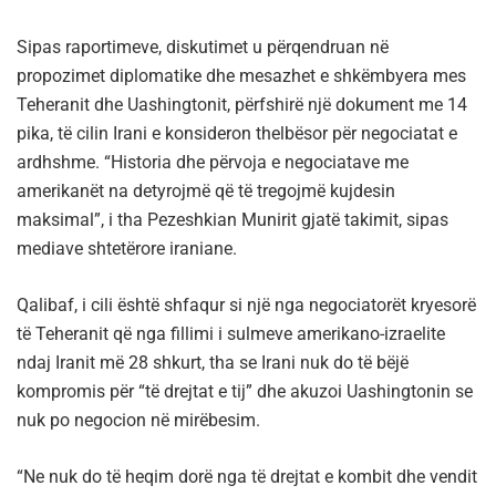
Sipas raportimeve, diskutimet u përqendruan në
propozimet diplomatike dhe mesazhet e shkëmbyera mes
Teheranit dhe Uashingtonit, përfshirë një dokument me 14
pika, të cilin Irani e konsideron thelbësor për negociatat e
ardhshme. “Historia dhe përvoja e negociatave me
amerikanët na detyrojmë që të tregojmë kujdesin
maksimal”, i tha Pezeshkian Munirit gjatë takimit, sipas
mediave shtetërore iraniane.
Qalibaf, i cili është shfaqur si një nga negociatorët kryesorë
të Teheranit që nga fillimi i sulmeve amerikano-izraelite
ndaj Iranit më 28 shkurt, tha se Irani nuk do të bëjë
kompromis për “të drejtat e tij” dhe akuzoi Uashingtonin se
nuk po negocion në mirëbesim.
“Ne nuk do të heqim dorë nga të drejtat e kombit dhe vendit