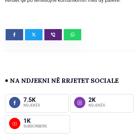
vendet që po lehtësojnë komunikimin mes dy palëve.
NA NDJEKNI NË RRJETET SOCIALE
7.5K
2K
NDJEKËS
NDJEKËS
1K
SUBSCRIBERS