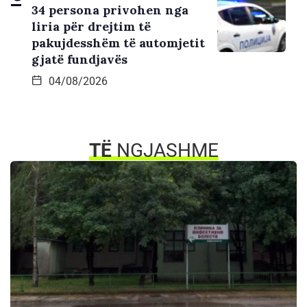
34 persona privohen nga
liria për drejtim të
pakujdesshëm të automjetit
gjatë fundjavës
04/08/2026
TË
NGJASHME