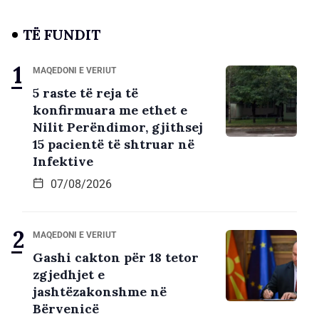
TË FUNDIT
MAQEDONI E VERIUT
5 raste të reja të
konfirmuara me ethet e
Nilit Perëndimor, gjithsej
15 pacientë të shtruar në
Infektive
07/08/2026
MAQEDONI E VERIUT
Gashi cakton për 18 tetor
zgjedhjet e
jashtëzakonshme në
Bërvenicë