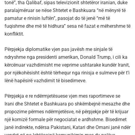
tonë”, tha Qalibaf, sipas televizionit shtetëror iranian, duke
paralajmëruar se nëse Shtetet e Bashkuara “në mënyrë të
pamatur e rinisin luftën”, pasojat do të jenë “më të
fuqishme dhe më të hidhura” sesa në fazat e mëhershme të
konfliktit.
Përpjekja diplomatike vjen pas javësh me sinjale të
ndryshme nga presidenti amerikan, Donald Trump, i cili ka
kërcënuar vazhdimisht me veprime ushtarake kundër Iranit,
por njëkohësisht është tërhequr nga rinisja e sulmeve për t’i
lënë hapësirë vazhdimit të bisedimeve.
Përpjekja e re ndërmjetësuese vjen mes raportimeve se
Irani dhe Shtetet e Bashkuara po shkëmbejnë mesazhe dhe
propozime përmes ndërmjetësve, në përpjekje për të krijuar
një kornizë formale për negociatat e ardhshme. Bisedimet
janë indirekte, ndërsa Pakistani, Katari dhe Omani janë ndër