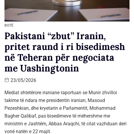
BOTË
Pakistani “zbut” Iranin,
pritet raund i ri bisedimesh
në Teheran për negociata
me Uashingtonin
23/05/2026
Mediat shtetërore iraniane raportuan se Munir zhvilloi
takime të ndara me presidentin iranian, Masoud
Pezeshkian, dhe kryetarin e Parlamentit, Mohammad
Bagher Qalibaf, pas bisedimeve të mëhershme me
ministrin e Jashtëm, Abbas Araqchi, të cilat vazhduan deri
vonë natën e 22 majit.