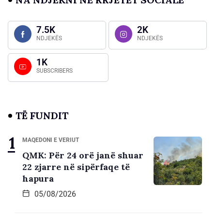
7.5K
2K
NDJEKËS
NDJEKËS
1K
SUBSCRIBERS
TË FUNDIT
MAQEDONI E VERIUT
QMK: Për 24 orë janë shuar
22 zjarre në sipërfaqe të
hapura
05/08/2026