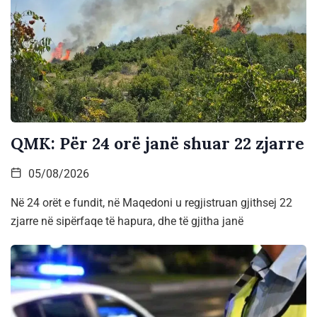
QMK: Për 24 orë janë shuar 22 zjarre
05/08/2026
Në 24 orët e fundit, në Maqedoni u regjistruan gjithsej 22
zjarre në sipërfaqe të hapura, dhe të gjitha janë