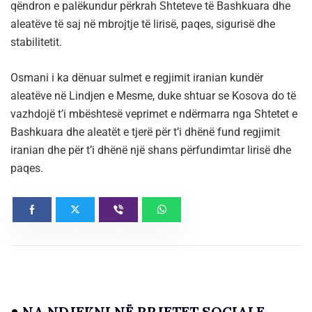
qëndron e palëkundur përkrah Shteteve të Bashkuara dhe
aleatëve të saj në mbrojtje të lirisë, paqes, sigurisë dhe
stabilitetit.
Osmani i ka dënuar sulmet e regjimit iranian kundër
aleatëve në Lindjen e Mesme, duke shtuar se Kosova do të
vazhdojë t’i mbështesë veprimet e ndërmarra nga Shtetet e
Bashkuara dhe aleatët e tjerë për t’i dhënë fund regjimit
iranian dhe për t’i dhënë një shans përfundimtar lirisë dhe
paqes.
NA NDJEKNI NË RRJETET SOCIALE