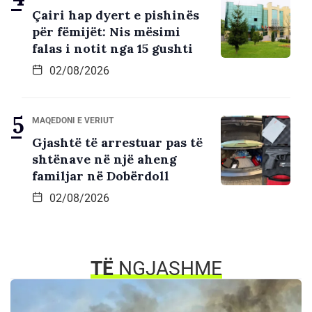
Çairi hap dyert e pishinës
për fëmijët: Nis mësimi
falas i notit nga 15 gushti
02/08/2026
MAQEDONI E VERIUT
Gjashtë të arrestuar pas të
shtënave në një aheng
familjar në Dobërdoll
02/08/2026
TË
NGJASHME