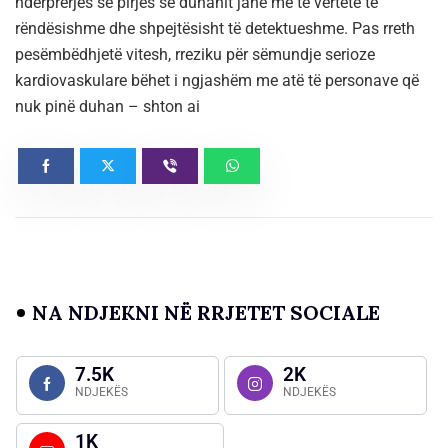
ndërprerjes së pirjes së duhanit janë me të vërtetë të
rëndësishme dhe shpejtësisht të detektueshme. Pas rreth
pesëmbëdhjetë vitesh, rreziku për sëmundje serioze
kardiovaskulare bëhet i ngjashëm me atë të personave që
nuk pinë duhan – shton ai
NA NDJEKNI NË RRJETET SOCIALE
7.5K
2K
NDJEKËS
NDJEKËS
1K