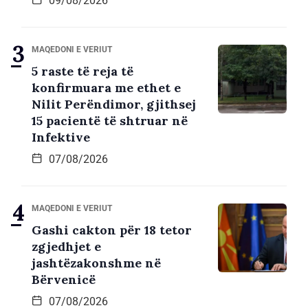
09/08/2026
MAQEDONI E VERIUT
5 raste të reja të
konfirmuara me ethet e
Nilit Perëndimor, gjithsej
15 pacientë të shtruar në
Infektive
07/08/2026
MAQEDONI E VERIUT
Gashi cakton për 18 tetor
zgjedhjet e
jashtëzakonshme në
Bërvenicë
07/08/2026