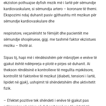
ekziston pothuajse dyfish rrezik më i lartë për sëmundje
kardiovaskulare, si sëmundja artero – koronare të themi.
Ekspozimi ndaj duhanit pasiv gjithashtu rrit rrezikun për
sëmundje kardiovaskulare dhe
respiratore, veçanërisht te fëmijët dhe pacientët me
sëmundje shoqëruese, gjgj. me tashmë faktor ekzistues
rreziku – thotë ai.
Sipas tij, hapi më i rëndësishëm për mbrojtjen e enëve të
gjakut është ndërprerja e plotë e pirjes së duhanit. Ai
thekson rëndësinë e kontrolleve të rregullta mjekësore,
kontrollit të faktorëve të rrezikut (diabeti, tensioni i lartë,
lipidet në gjak), ushqimit të shëndetshëm dhe aktivitetit
fizik.
– Efektet pozitive tek shëndeti i enëve të gjakut pas