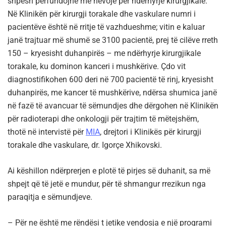
shpesh përfundojnë me nevojë për ndërhyrje kirurgjikale.
Në Klinikën për kirurgji torakale dhe vaskulare numri i
pacientëve është në rritje të vazhdueshme; vitin e kaluar
janë trajtuar më shumë se 3100 pacientë, prej të cilëve rreth
150 – kryesisht duhanpirës – me ndërhyrje kirurgjikale
torakale, ku dominon kanceri i mushkërive. Çdo vit
diagnostifikohen 600 deri në 700 pacientë të rinj, kryesisht
duhanpirës, me kancer të mushkërive, ndërsa shumica janë
në fazë të avancuar të sëmundjes dhe dërgohen në Klinikën
për radioterapi dhe onkologji për trajtim të mëtejshëm,
thotë në intervistë për
MIA
, drejtori i Klinikës për kirurgji
torakale dhe vaskulare, dr. Igorçe Xhikovski.
Ai këshillon ndërprerjen e plotë të pirjes së duhanit, sa më
shpejt që të jetë e mundur, për të shmangur rrezikun nga
paraqitja e sëmundjeve.
– Për ne është me rëndësi t jetike vendosja e një programi