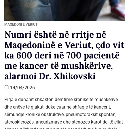
MAQEDONI E VERIUT
Numri është në rritje në
Maqedoninë e Veriut, çdo vit
ka 600 deri në 700 pacientë
me kancer të mushkërive,
alarmoi Dr. Xhikovski
14/04/2026
Pirja e duhanit shkakton dëmtime kronike të mushkërive
dhe enëve të gjakut, duke çuar në shfaqje të kancerit,
sëmundje kronike obstruktive, pneumotoraksit spontan,
aterosklerozës, aneurizmave dhe stenozës karotide, të cilat