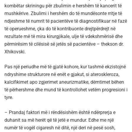
kombëtar skriningu për zbulimin e hershëm të kancerit të
mushkërive. Zbulimi i hershëm do të mundësonte rritje të
ndjeshme të numrit të pacientëve të diagnostifikuar në fazë
të operueshme, çka do të kontribuonte drejtpërdrejt në
rezultate më të mira kirurgjikale, ulje të vdekshmërisë dhe
përmirësim të cilësisë së jetës së pacientëve – thekson dr.
Xhikovski.
Pas një periudhe më të gjatë kohore, kur tashmë ekzistojnë
ndryshime strukturore në enët e gjakut, si ateroskleroza,
kalcifikimet apo zgjerimet aneurizmatike, dëmtimet bëhen
të përhershme dhe mund të kontrollohet vetëm progresioni i
tyre.
– Prandaj faktori më i rëndësishëm është ndërprerja e
duhanit sa më herët që të jetë e mundur. Edhe me një
numër të vogël cigaresh në ditë, një deri në pesë sosh,