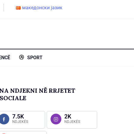
македонски јазик
ENCË
SPORT
NA NDJEKNI NË RRJETET
SOCIALE
7.5K
2K
NDJEKËS
NDJEKËS