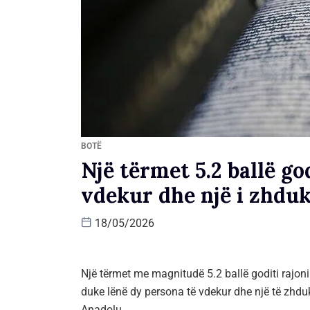
BOTË
Një tërmet 5.2 ballë go
vdekur dhe një i zhdu
18/05/2026
Një tërmet me magnitudë 5.2 ballë goditi rajon
duke lënë dy persona të vdekur dhe një të zhdu
Anadolu.