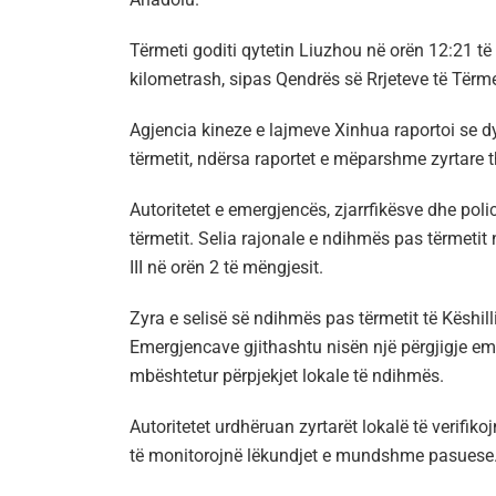
Tërmeti goditi qytetin Liuzhou në orën 12:21 të 
kilometrash, sipas Qendrës së Rrjeteve të Tërm
Agjencia kineze e lajmeve Xinhua raportoi se 
tërmetit, ndërsa raportet e mëparshme zyrtare t
Autoritetet e emergjencës, zjarrfikësve dhe pol
tërmetit. Selia rajonale e ndihmës pas tërmetit 
III në orën 2 të mëngjesit.
Zyra e selisë së ndihmës pas tërmetit të Këshill
Emergjencave gjithashtu nisën një përgjigje eme
mbështetur përpjekjet lokale të ndihmës.
Autoritetet urdhëruan zyrtarët lokalë të verifi
të monitorojnë lëkundjet e mundshme pasuese