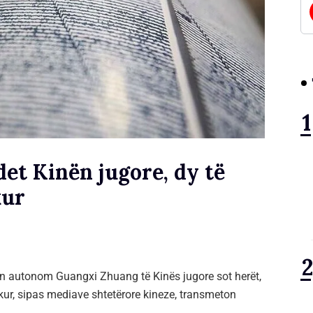
det Kinën jugore, dy të
kur
in autonom Guangxi Zhuang të Kinës jugore sot herët,
kur, sipas mediave shtetërore kineze, transmeton