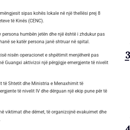
mëngjesit sipas kohës lokale në një thellësi prej 8
eteve të Kinës (CENC).
dy persona humbën jetën dhe një është i zhdukur pas
hanë se katër persona janë shtruar në spital.
icisë nisën operacionet e shpëtimit menjëherë pas
në Guangxi aktivizoi një përgjigje emergjente të nivelit
it të Shtetit dhe Ministria e Menaxhimit të
rgjente të nivelit IV dhe dërguan një ekip pune për të
kojnë viktimat dhe dëmet, të organizojnë evakuimet dhe
.