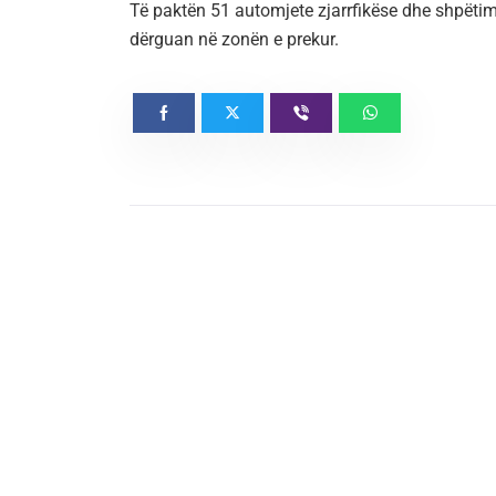
Të paktën 51 automjete zjarrfikëse dhe shpëtim
dërguan në zonën e prekur.