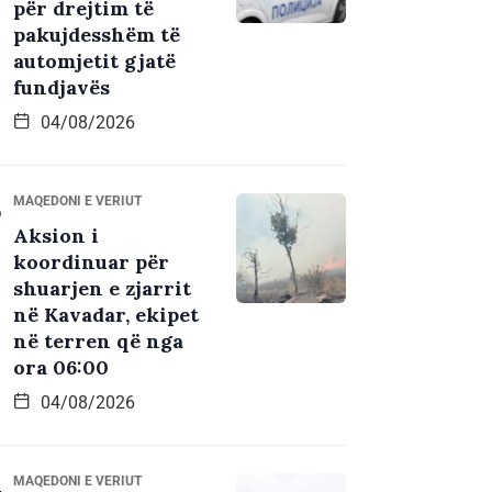
për drejtim të
pakujdesshëm të
automjetit gjatë
fundjavës
04/08/2026
MAQEDONI E VERIUT
Aksion i
koordinuar për
shuarjen e zjarrit
në Kavadar, ekipet
në terren që nga
ora 06:00
04/08/2026
MAQEDONI E VERIUT