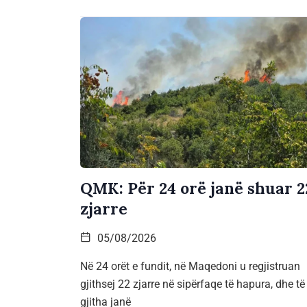
QMK: Për 24 orë janë shuar 2
zjarre
05/08/2026
Në 24 orët e fundit, në Maqedoni u regjistruan
gjithsej 22 zjarre në sipërfaqe të hapura, dhe të
gjitha janë