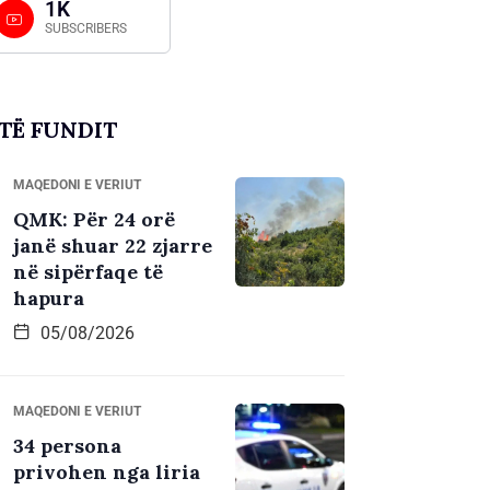
1K
SUBSCRIBERS
TË FUNDIT
MAQEDONI E VERIUT
QMK: Për 24 orë
janë shuar 22 zjarre
në sipërfaqe të
hapura
05/08/2026
MAQEDONI E VERIUT
34 persona
privohen nga liria