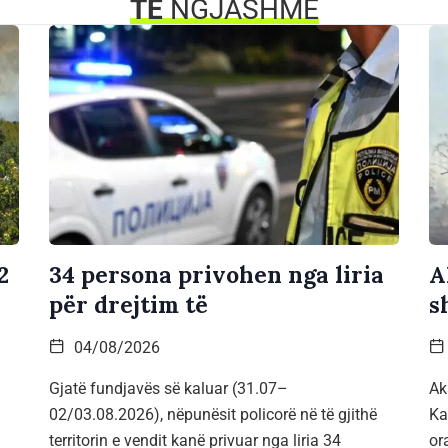
TË
NGJASHME
2
34 persona privohen nga liria
A
për drejtim të
s
04/08/2026
Gjatë fundjavës së kaluar (31.07–
Ak
02/03.08.2026), nëpunësit policorë në të gjithë
Ka
territorin e vendit kanë privuar nga liria 34
or