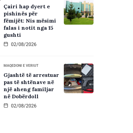
Çairi hap dyert e
pishinës për
fëmijët: Nis mësimi
falas i notit nga 15
gushti
02/08/2026
MAQEDONI E VERIUT
Gjashtë të arrestuar
pas të shtënave në
një aheng familjar
në Dobërdoll
02/08/2026