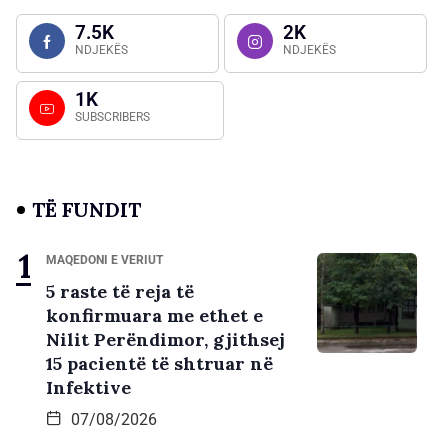
7.5K
2K
NDJEKËS
NDJEKËS
1K
SUBSCRIBERS
TË FUNDIT
MAQEDONI E VERIUT
5 raste të reja të
konfirmuara me ethet e
Nilit Perëndimor, gjithsej
15 pacientë të shtruar në
Infektive
07/08/2026