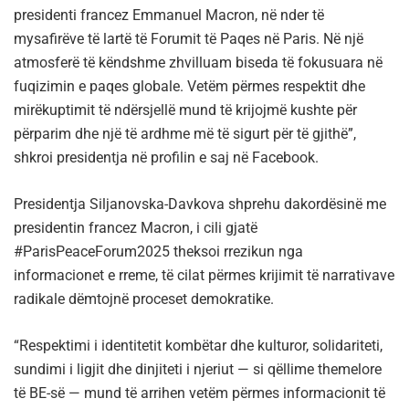
presidenti francez Emmanuel Macron, në nder të
mysafirëve të lartë të Forumit të Paqes në Paris. Në një
atmosferë të këndshme zhvilluam biseda të fokusuara në
fuqizimin e paqes globale. Vetëm përmes respektit dhe
mirëkuptimit të ndërsjellë mund të krijojmë kushte për
përparim dhe një të ardhme më të sigurt për të gjithë”,
shkroi presidentja në profilin e saj në Facebook.
Presidentja Siljanovska-Davkova shprehu dakordësinë me
presidentin francez Macron, i cili gjatë
#ParisPeaceForum2025 theksoi rrezikun nga
informacionet e rreme, të cilat përmes krijimit të narrativave
radikale dëmtojnë proceset demokratike.
“Respektimi i identitetit kombëtar dhe kulturor, solidariteti,
sundimi i ligjit dhe dinjiteti i njeriut — si qëllime themelore
të BE-së — mund të arrihen vetëm përmes informacionit të