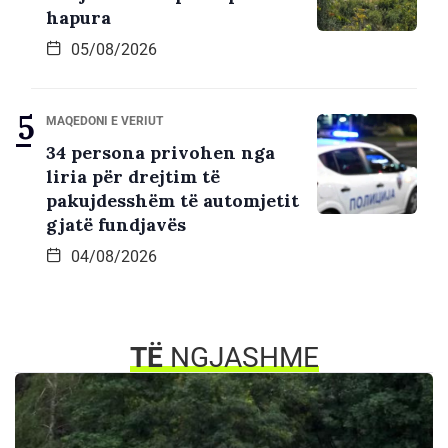
hapura
05/08/2026
MAQEDONI E VERIUT
34 persona privohen nga
liria për drejtim të
pakujdesshëm të automjetit
gjatë fundjavës
04/08/2026
TË
NGJASHME