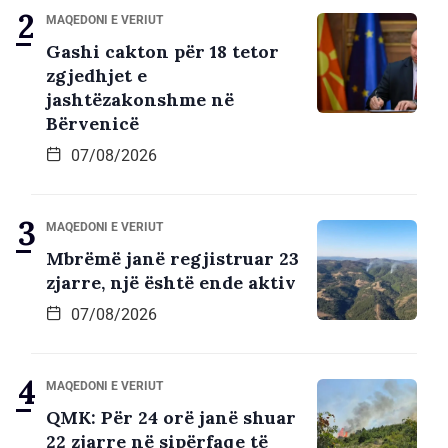
MAQEDONI E VERIUT
Gashi cakton për 18 tetor
zgjedhjet e
jashtëzakonshme në
Bërvenicë
07/08/2026
MAQEDONI E VERIUT
Mbrëmë janë regjistruar 23
zjarre, një është ende aktiv
07/08/2026
MAQEDONI E VERIUT
QMK: Për 24 orë janë shuar
22 zjarre në sipërfaqe të