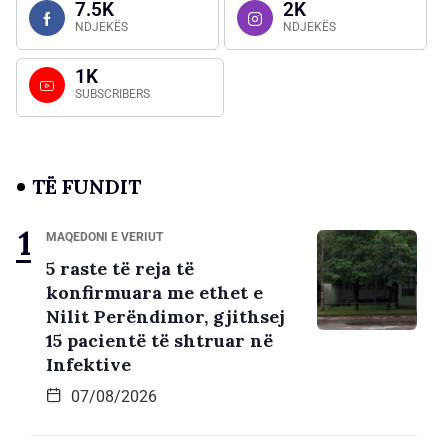
7.5K
2K
NDJEKËS
NDJEKËS
1K
SUBSCRIBERS
TË FUNDIT
MAQEDONI E VERIUT
5 raste të reja të
konfirmuara me ethet e
Nilit Perëndimor, gjithsej
15 pacientë të shtruar në
Infektive
07/08/2026