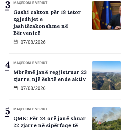
MAQEDONI E VERIUT
Gashi cakton për 18 tetor
zgjedhjet e
jashtëzakonshme në
Bërvenicë
07/08/2026
MAQEDONI E VERIUT
Mbrëmë janë regjistruar 23
zjarre, një është ende aktiv
07/08/2026
MAQEDONI E VERIUT
QMK: Për 24 orë janë shuar
22 zjarre në sipërfaqe të