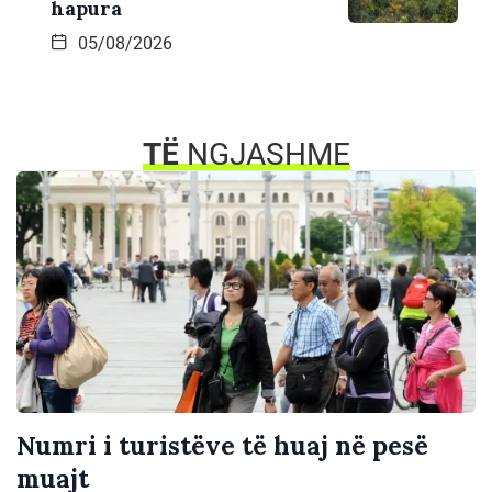
hapura
05/08/2026
TË
NGJASHME
Numri i turistëve të huaj në pesë
muajt