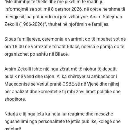
“Me dhimbje të thellë dhe me pikëllim të madh ju
informojmë se sot, më 8 qershor 2026, në orët e hershme të
mëngjesit, pa pritur ndërroi jetë vëllai ynë, Arsim Sulejman
Zekolli (1966-2026)”, thuhet në njoftimin e familjes.
Sipas familjarëve, ceremonia e varrimit do të mbahet sot në
ora 18:00 në varrezat e fshatit Bllacë, ndërsa e pamja do të
organizohet po ashtu në Bllacë.
Arsim Zekolli ishte një nga zërat më të njohur të debatit
publik në vend dhe rajon. Ai ka shërbyer si ambasador i
Maqedonisë së Veriut pranë
OSBE-së
në Vjenë dhe njihej
për analizat dhe komentet e tij mbi zhvillimet politike dhe
shoqërore.
Ndarja e tij nga jeta ka ngjallur reagime dhe mesazhe
ngushëllimi nga personalitete të jetës publike, kolegë dhe
qytetarë.