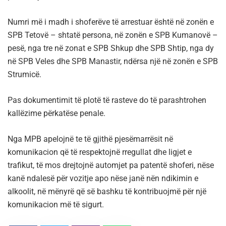
Numri më i madh i shoferëve të arrestuar është në zonën e
SPB Tetovë – shtatë persona, në zonën e SPB Kumanovë –
pesë, nga tre në zonat e SPB Shkup dhe SPB Shtip, nga dy
në SPB Veles dhe SPB Manastir, ndërsa një në zonën e SPB
Strumicë.
Pas dokumentimit të plotë të rasteve do të parashtrohen
kallëzime përkatëse penale.
Nga MPB apelojnë te të gjithë pjesëmarrësit në
komunikacion që të respektojnë rregullat dhe ligjet e
trafikut, të mos drejtojnë automjet pa patentë shoferi, nëse
kanë ndalesë për vozitje apo nëse janë nën ndikimin e
alkoolit, në mënyrë që së bashku të kontribuojmë për një
komunikacion më të sigurt.