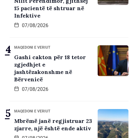
Nilit Perëndimor, gjithsej
15 pacientë të shtruar në
Infektive
07/08/2026
MAQEDONI E VERIUT
Gashi cakton për 18 tetor
zgjedhjet e
jashtëzakonshme në
Bërvenicë
07/08/2026
MAQEDONI E VERIUT
Mbrëmë janë regjistruar 23
zjarre, një është ende aktiv