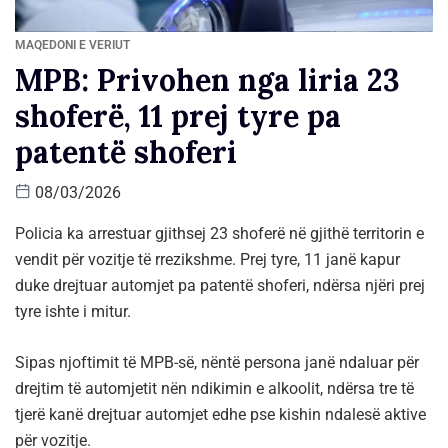
MAQEDONI E VERIUT
MPB: Privohen nga liria 23
shoferë, 11 prej tyre pa
patentë shoferi
08/03/2026
Policia ka arrestuar gjithsej 23 shoferë në gjithë territorin e
vendit për vozitje të rrezikshme. Prej tyre, 11 janë kapur
duke drejtuar automjet pa patentë shoferi, ndërsa njëri prej
tyre ishte i mitur.
Sipas njoftimit të MPB-së, nëntë persona janë ndaluar për
drejtim të automjetit nën ndikimin e alkoolit, ndërsa tre të
tjerë kanë drejtuar automjet edhe pse kishin ndalesë aktive
për vozitje.