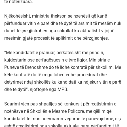
të noterizuara.
Njëkohësisht, ministria thekson se nxënësit që kanë
përfunduar vitin e parë dhe të dytë të arsimit të mesëm nuk
duhet të çregjistrohen nga shkollat ku aktualisht vijojnë
mësimin gjatë procesit të aplikimit dhe përzgjedhjes.
“Me kandidatët e pranuar, përkatësisht me prindin,
kujdestarin ose përfaqësuesin e tyre ligjor, Ministria e
Punëve të Brendshme do të lidhë kontratë për shkollim. Me
këtë kontratë do të rregullohen edhe procedurat dhe
detyrimet ndaj shkollës ku kandidati ka ndjekur vitin e parë
dhe të dytë”, njoftojnë nga MPB.
Sqarimi vjen pas shpalljes së konkursit për regjistrimin e
nxënësve në Shkollën e Mesme Policore, me qëllim që
kandidatët të mos ndërmarrin veprime të panevojshme, siç
është çregjistrimi nga shkolla aktuale, para përfundimit të