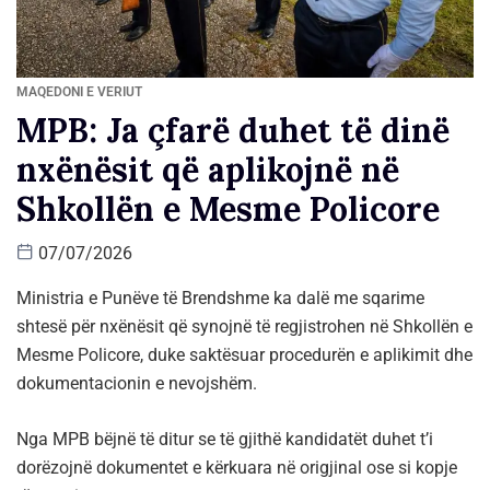
MAQEDONI E VERIUT
MPB: Ja çfarë duhet të dinë
nxënësit që aplikojnë në
Shkollën e Mesme Policore
07/07/2026
Ministria e Punëve të Brendshme ka dalë me sqarime
shtesë për nxënësit që synojnë të regjistrohen në Shkollën e
Mesme Policore, duke saktësuar procedurën e aplikimit dhe
dokumentacionin e nevojshëm.
Nga MPB bëjnë të ditur se të gjithë kandidatët duhet t’i
dorëzojnë dokumentet e kërkuara në origjinal ose si kopje