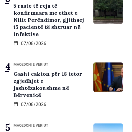
5 raste të reja të
konfirmuara me ethet e
Nilit Perëndimor, gjithsej
15 pacientë të shtruar në
Infektive
07/08/2026
MAQEDONI E VERIUT
Gashi cakton për 18 tetor
zgjedhjet e
jashtëzakonshme në
Bërvenicë
07/08/2026
MAQEDONI E VERIUT