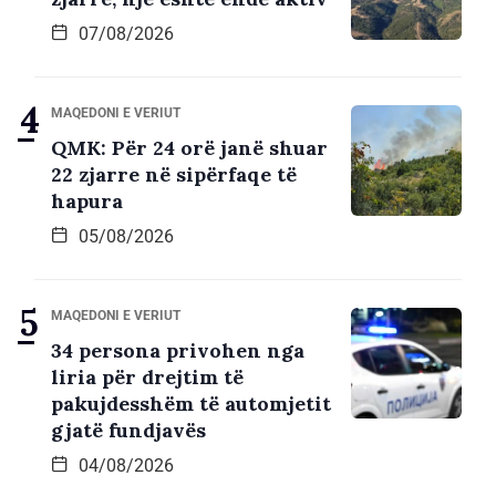
07/08/2026
MAQEDONI E VERIUT
QMK: Për 24 orë janë shuar
22 zjarre në sipërfaqe të
hapura
05/08/2026
MAQEDONI E VERIUT
34 persona privohen nga
liria për drejtim të
pakujdesshëm të automjetit
gjatë fundjavës
04/08/2026