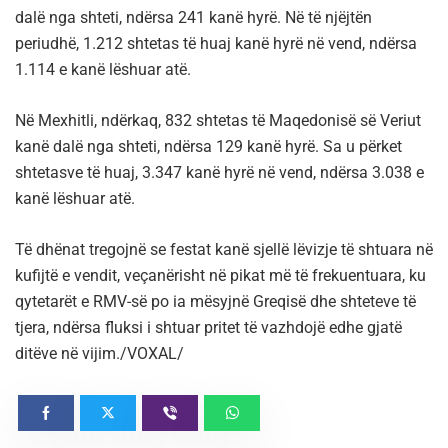
dalë nga shteti, ndërsa 241 kanë hyrë. Në të njëjtën
periudhë, 1.212 shtetas të huaj kanë hyrë në vend, ndërsa
1.114 e kanë lëshuar atë.
Në Mexhitli, ndërkaq, 832 shtetas të Maqedonisë së Veriut
kanë dalë nga shteti, ndërsa 129 kanë hyrë. Sa u përket
shtetasve të huaj, 3.347 kanë hyrë në vend, ndërsa 3.038 e
kanë lëshuar atë.
Të dhënat tregojnë se festat kanë sjellë lëvizje të shtuara në
kufijtë e vendit, veçanërisht në pikat më të frekuentuara, ku
qytetarët e RMV-së po ia mësyjnë Greqisë dhe shteteve të
tjera, ndërsa fluksi i shtuar pritet të vazhdojë edhe gjatë
ditëve në vijim./VOXAL/