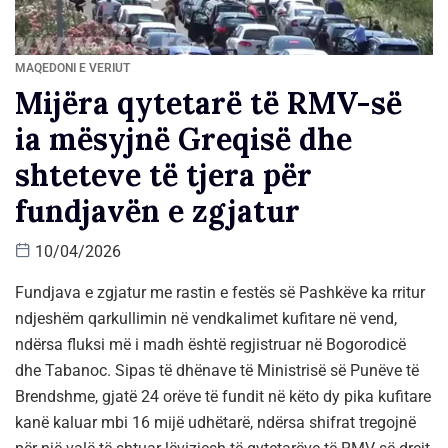
MAQEDONI E VERIUT
Mijëra qytetarë të RMV-së
ia mësyjnë Greqisë dhe
shteteve të tjera për
fundjavën e zgjatur
10/04/2026
Fundjava e zgjatur me rastin e festës së Pashkëve ka rritur
ndjeshëm qarkullimin në vendkalimet kufitare në vend,
ndërsa fluksi më i madh është regjistruar në Bogorodicë
dhe Tabanoc. Sipas të dhënave të Ministrisë së Punëve të
Brendshme, gjatë 24 orëve të fundit në këto dy pika kufitare
kanë kaluar mbi 16 mijë udhëtarë, ndërsa shifrat tregojnë