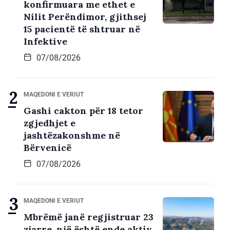
konfirmuara me ethet e
Nilit Perëndimor, gjithsej
15 pacientë të shtruar në
Infektive
07/08/2026
MAQEDONI E VERIUT
Gashi cakton për 18 tetor
zgjedhjet e
jashtëzakonshme në
Bërvenicë
07/08/2026
MAQEDONI E VERIUT
Mbrëmë janë regjistruar 23
zjarre, një është ende aktiv