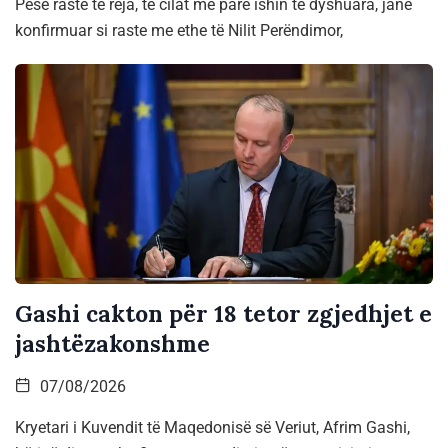
Pesë raste të reja, të cilat më parë ishin të dyshuara, janë
konfirmuar si raste me ethe të Nilit Perëndimor,
Gashi cakton për 18 tetor zgjedhjet e
jashtëzakonshme
07/08/2026
Kryetari i Kuvendit të Maqedonisë së Veriut, Afrim Gashi,