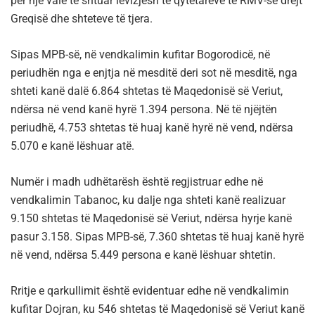
për një valë të shtuar lëvizjesh të qytetarëve të RMV-së drejt
Greqisë dhe shteteve të tjera.
Sipas MPB-së, në vendkalimin kufitar Bogorodicë, në
periudhën nga e enjtja në mesditë deri sot në mesditë, nga
shteti kanë dalë 6.864 shtetas të Maqedonisë së Veriut,
ndërsa në vend kanë hyrë 1.394 persona. Në të njëjtën
periudhë, 4.753 shtetas të huaj kanë hyrë në vend, ndërsa
5.070 e kanë lëshuar atë.
Numër i madh udhëtarësh është regjistruar edhe në
vendkalimin Tabanoc, ku dalje nga shteti kanë realizuar
9.150 shtetas të Maqedonisë së Veriut, ndërsa hyrje kanë
pasur 3.158. Sipas MPB-së, 7.360 shtetas të huaj kanë hyrë
në vend, ndërsa 5.449 persona e kanë lëshuar shtetin.
Rritje e qarkullimit është evidentuar edhe në vendkalimin
kufitar Dojran, ku 546 shtetas të Maqedonisë së Veriut kanë