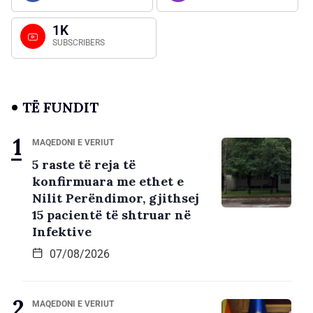
1K
SUBSCRIBERS
TË FUNDIT
MAQEDONI E VERIUT
5 raste të reja të
konfirmuara me ethet e
Nilit Perëndimor, gjithsej
15 pacientë të shtruar në
Infektive
07/08/2026
MAQEDONI E VERIUT