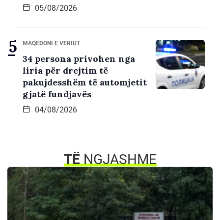
05/08/2026
MAQEDONI E VERIUT
34 persona privohen nga
liria për drejtim të
pakujdesshëm të automjetit
gjatë fundjavës
04/08/2026
TË
NGJASHME