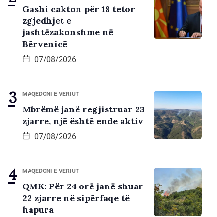
Gashi cakton për 18 tetor
zgjedhjet e
jashtëzakonshme në
Bërvenicë
07/08/2026
MAQEDONI E VERIUT
Mbrëmë janë regjistruar 23
zjarre, një është ende aktiv
07/08/2026
MAQEDONI E VERIUT
QMK: Për 24 orë janë shuar
22 zjarre në sipërfaqe të
hapura