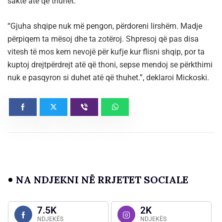
saktë atë që thuhet.
“Gjuha shqipe nuk më pengon, përdoreni lirshëm. Madje
përpiqem ta mësoj dhe ta zotëroj. Shpresoj që pas disa
vitesh të mos kem nevojë për kufje kur flisni shqip, por ta
kuptoj drejtpërdrejt atë që thoni, sepse mendoj se përkthimi
nuk e pasqyron si duhet atë që thuhet.”, deklaroi Mickoski.
NA NDJEKNI NË RRJETET SOCIALE
7.5K
2K
NDJEKËS
NDJEKËS