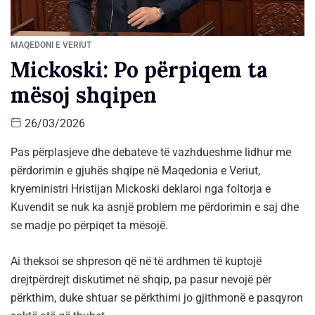
MAQEDONI E VERIUT
Mickoski: Po përpiqem ta
mësoj shqipen
26/03/2026
Pas përplasjeve dhe debateve të vazhdueshme lidhur me
përdorimin e gjuhës shqipe në Maqedonia e Veriut,
kryeministri Hristijan Mickoski deklaroi nga foltorja e
Kuvendit se nuk ka asnjë problem me përdorimin e saj dhe
se madje po përpiqet ta mësojë.
Ai theksoi se shpreson që në të ardhmen të kuptojë
drejtpërdrejt diskutimet në shqip, pa pasur nevojë për
përkthim, duke shtuar se përkthimi jo gjithmonë e pasqyron