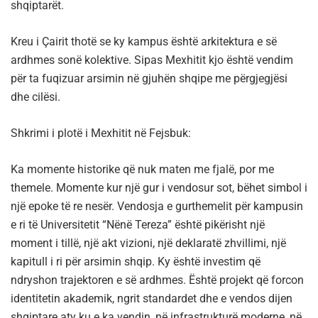
shqiptarët.
Kreu i Çairit thotë se ky kampus është arkitektura e së
ardhmes sonë kolektive. Sipas Mexhitit kjo është vendim
për ta fuqizuar arsimin në gjuhën shqipe me përgjegjësi
dhe cilësi.
Shkrimi i plotë i Mexhitit në Fejsbuk:
Ka momente historike që nuk maten me fjalë, por me
themele. Momente kur një gur i vendosur sot, bëhet simbol i
një epoke të re nesër. Vendosja e gurthemelit për kampusin
e ri të Universitetit “Nënë Tereza” është pikërisht një
moment i tillë, një akt vizioni, një deklaratë zhvillimi, një
kapitull i ri për arsimin shqip. Ky është investim që
ndryshon trajektoren e së ardhmes. Është projekt që forcon
identitetin akademik, ngrit standardet dhe e vendos dijen
shqiptare aty ku e ka vendin, në infrastrukturë moderne, në