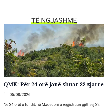
TË
NGJASHME
QMK: Për 24 orë janë shuar 22 zjarre
05/08/2026
Në 24 orët e fundit, në Maqedoni u regjistruan gjithsej 22