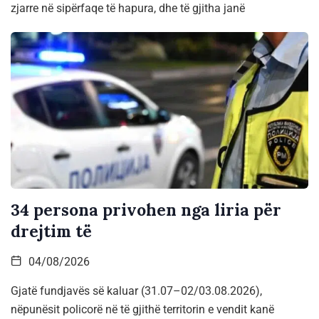
zjarre në sipërfaqe të hapura, dhe të gjitha janë
34 persona privohen nga liria për
drejtim të
04/08/2026
Gjatë fundjavës së kaluar (31.07–02/03.08.2026),
nëpunësit policorë në të gjithë territorin e vendit kanë