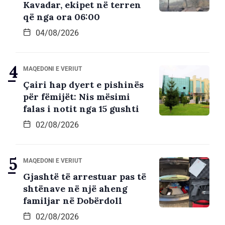
Kavadar, ekipet në terren
që nga ora 06:00
04/08/2026
MAQEDONI E VERIUT
Çairi hap dyert e pishinës
për fëmijët: Nis mësimi
falas i notit nga 15 gushti
02/08/2026
MAQEDONI E VERIUT
Gjashtë të arrestuar pas të
shtënave në një aheng
familjar në Dobërdoll
02/08/2026