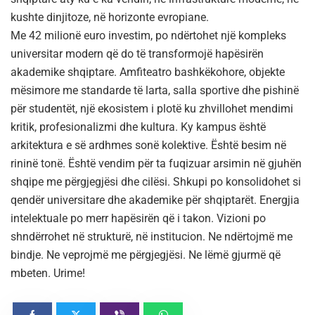
kushte dinjitoze, në horizonte evropiane.
Me 42 milionë euro investim, po ndërtohet një kompleks
universitar modern që do të transformojë hapësirën
akademike shqiptare. Amfiteatro bashkëkohore, objekte
mësimore me standarde të larta, salla sportive dhe pishinë
për studentët, një ekosistem i plotë ku zhvillohet mendimi
kritik, profesionalizmi dhe kultura. Ky kampus është
arkitektura e së ardhmes sonë kolektive. Është besim në
rininë tonë. Është vendim për ta fuqizuar arsimin në gjuhën
shqipe me përgjegjësi dhe cilësi. Shkupi po konsolidohet si
qendër universitare dhe akademike për shqiptarët. Energjia
intelektuale po merr hapësirën që i takon. Vizioni po
shndërrohet në strukturë, në institucion. Ne ndërtojmë me
bindje. Ne veprojmë me përgjegjësi. Ne lëmë gjurmë që
mbeten. Urime!