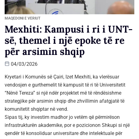
MAQEDONI E VERIUT
Mexhiti: Kampusi i ri i UNT-
së, themel i një epoke të re
për arsimin shqip
04/03/2026
Kryetari i Komunës së Çairi, Izet Mexhiti, ka vlerësuar
vendosjen e gurthemelit të kampusit të ri të Universitetit
“Nënë Tereza” si një ndër projektet më të rëndësishme
strategjike për arsimin shqip dhe zhvillimin afatgjatë të
komunitetit shqiptar në vend.
Sipas tij, ky investim madhor jo vetëm që përmirëson
infrastrukturën akademike, por e pozicionon Shkupi si një
qendër të konsoliduar universitare dhe intelektuale për