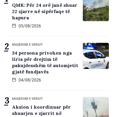
QMK: Për 24 orë janë shuar
22 zjarre në sipërfaqe të
hapura
05/08/2026
MAQEDONI E VERIUT
34 persona privohen nga
liria për drejtim të
pakujdesshëm të automjetit
gjatë fundjavës
04/08/2026
MAQEDONI E VERIUT
Aksion i koordinuar për
shuarjen e zjarrit në