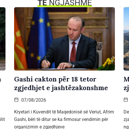
TË
NGJASHME
a
Gashi cakton për 18 tetor
M
zgjedhjet e jashtëzakonshme
z
07/08/2026
Kryetari i Kuvendit të Maqedonisë së Veriut, Afrim
De
lit
Gashi, bëri të ditur se ka firmosur vendimin për
zj
organizimin e zgjedhjeve
ng