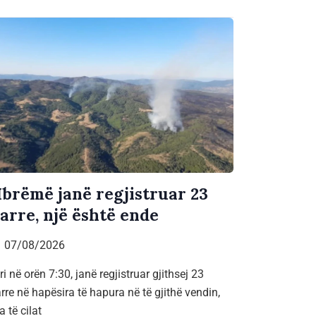
brëmë janë regjistruar 23
jarre, një është ende
07/08/2026
ri në orën 7:30, janë regjistruar gjithsej 23
arre në hapësira të hapura në të gjithë vendin,
a të cilat