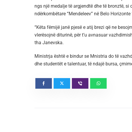
ngs një medalje të argjendtë dhe të bronztë, si
ndërkombëtare “Mendeleev” në Belo Horizonte të
“Këta fëmijë janë pjesë e atij brezi që ne beso
vlerësojnë diturinë, për t’u avnasuar vazhdimisht
tha Janevska.
Ministrja është e bindur se Mnistria do të vazhd
dhe studentët e talentuar, të ndajë bursa, çmime