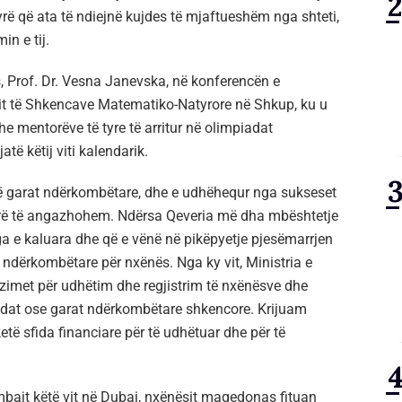
rë që ata të ndiejnë kujdes të mjaftueshëm nga shteti,
in e tij.
s, Prof. Dr. Vesna Janevska, në konferencën e
etit të Shkencave Matematiko-Natyrore në Shkup, ku u
mentorëve të tyre të arritur në olimpiadat
ë këtij viti kalendarik.
në në garat ndërkombëtare, dhe e udhëhequr nga sukseset
tyrë të angazhohem. Ndërsa Qeveria më dha mbështetje
ga e kaluara dhe që e vënë në pikëpyetje pjesëmarrjen
dërkombëtare për nxënës. Nga ky vit, Ministria e
imet për udhëtim dhe regjistrim të nxënësve dhe
iadat ose garat ndërkombëtare shkencore. Krijuam
të sfida financiare për të udhëtuar dhe për të
ajt këtë vit në Dubai, nxënësit maqedonas fituan