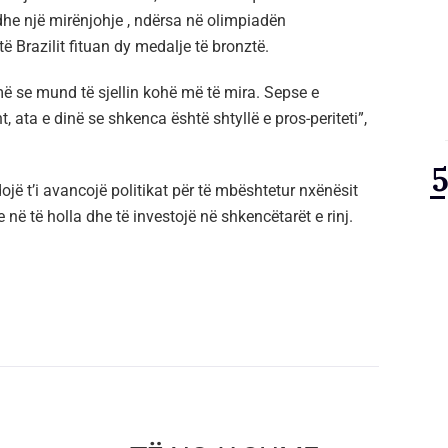
 dhe një mirënjohje , ndërsa në olimpiadën
 Brazilit fituan dy medalje të bronztë.
jmë se mund të sjellin kohë më të mira. Sepse e
, ata e dinë se shkenca është shtyllë e pros-periteti”,
ojë t’i avancojë politikat për të mbështetur nxënësit
 në të holla dhe të investojë në shkencëtarët e rinj.