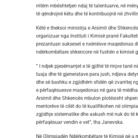
rritëm mbështetjen ndaj të talentuarve, në mëny
të qëndrojnë këtu dhe të kontribuojnë në zhvillim
Këtë e theksoi ministrja e Arsimit dhe Shkencë
organizuar nga Instituti i Kimisë pranë Fakult
prezantuan sukseset e nxënësve maqedonas dhe 
ndërkombëtare shkencore në fushën e kimisë gjat
“ I ndjek pjesëmarrjet e të gjithë të rinjve ta
tuaja dhe të gjeneratave para jush, ndjeva de
dhe së bashku e zgjidhëm sfidën që zvarritej n
e përfaqësuesve maqedonas në gara të mëdha n
Arsimit dhe Shkencës mbulon plotësisht shpenz
mentorëve të cilët do të kualifikohen në olimp
zgjidhje sistematike dhe askush më nuk do të ke
përfaqësuar vendin e vet“, tha Janevska.
Në Olimpiadën Ndërkombëtare të Kimisë që u mb