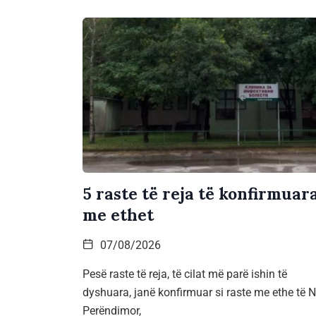
5 raste të reja të konfirmuar
me ethet
07/08/2026
Pesë raste të reja, të cilat më parë ishin të
dyshuara, janë konfirmuar si raste me ethe të Ni
Perëndimor,