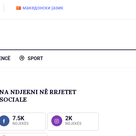
македонски јазик
ENCË
SPORT
NA NDJEKNI NË RRJETET
SOCIALE
7.5K
2K
NDJEKËS
NDJEKËS