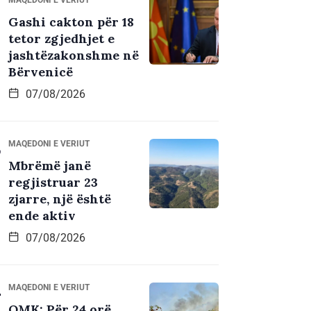
Gashi cakton për 18
tetor zgjedhjet e
jashtëzakonshme në
Bërvenicë
07/08/2026
MAQEDONI E VERIUT
Mbrëmë janë
regjistruar 23
zjarre, një është
ende aktiv
07/08/2026
MAQEDONI E VERIUT
QMK: Për 24 orë