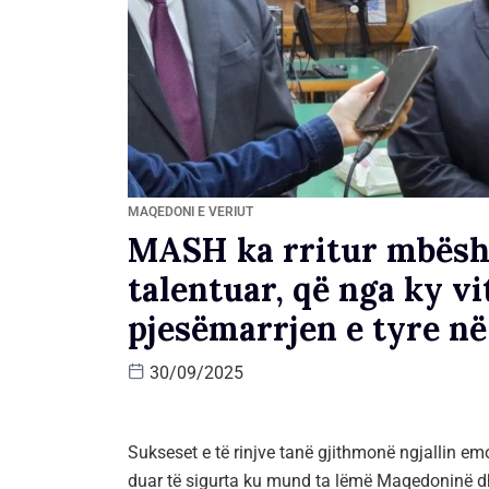
MAQEDONI E VERIUT
MASH ka rritur mbësht
talentuar, që nga ky vi
pjesëmarrjen e tyre n
30/09/2025
Sukseset e të rinjve tanë gjithmonë ngjallin e
duar të sigurta ku mund ta lëmë Maqedoninë dh