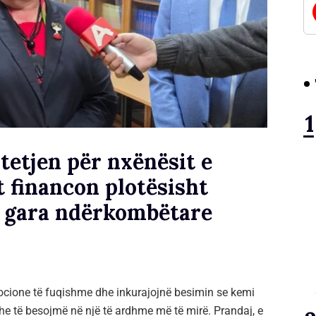
etjen për nxënësit e
t financon plotësisht
ë gara ndërkombëtare
mocione të fuqishme dhe inkurajojnë besimin se kemi
e të besojmë në një të ardhme më të mirë. Prandaj, e