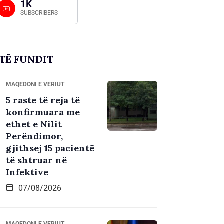
1K
SUBSCRIBERS
TË FUNDIT
MAQEDONI E VERIUT
5 raste të reja të
konfirmuara me
ethet e Nilit
Perëndimor,
gjithsej 15 pacientë
të shtruar në
Infektive
07/08/2026
MAQEDONI E VERIUT