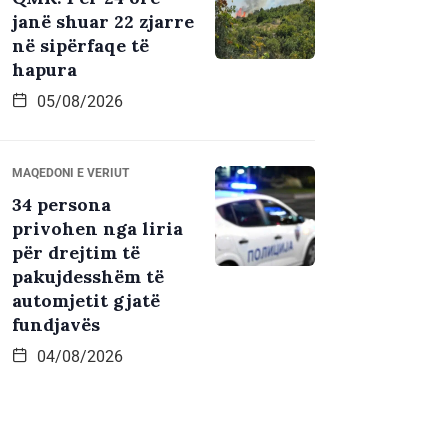
janë shuar 22 zjarre
në sipërfaqe të
hapura
05/08/2026
MAQEDONI E VERIUT
34 persona
privohen nga liria
për drejtim të
pakujdesshëm të
automjetit gjatë
fundjavës
04/08/2026