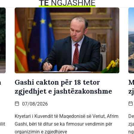
TË
NGJASHME
a
Gashi cakton për 18 tetor
M
zgjedhjet e jashtëzakonshme
z
07/08/2026
Kryetari i Kuvendit të Maqedonisë së Veriut, Afrim
De
lit
Gashi, bëri të ditur se ka firmosur vendimin për
zj
organizimin e zgjedhjeve
ng