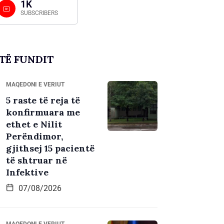
1K
SUBSCRIBERS
TË FUNDIT
MAQEDONI E VERIUT
5 raste të reja të
konfirmuara me
ethet e Nilit
Perëndimor,
gjithsej 15 pacientë
të shtruar në
Infektive
07/08/2026
MAQEDONI E VERIUT