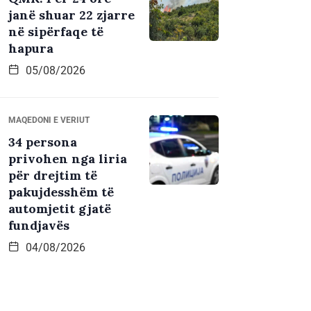
janë shuar 22 zjarre
në sipërfaqe të
hapura
05/08/2026
MAQEDONI E VERIUT
34 persona
privohen nga liria
për drejtim të
pakujdesshëm të
automjetit gjatë
fundjavës
04/08/2026