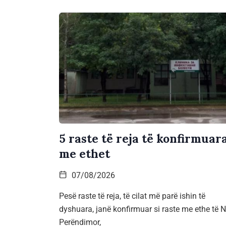
5 raste të reja të konfirmuar
me ethet
07/08/2026
Pesë raste të reja, të cilat më parë ishin të
dyshuara, janë konfirmuar si raste me ethe të Ni
Perëndimor,