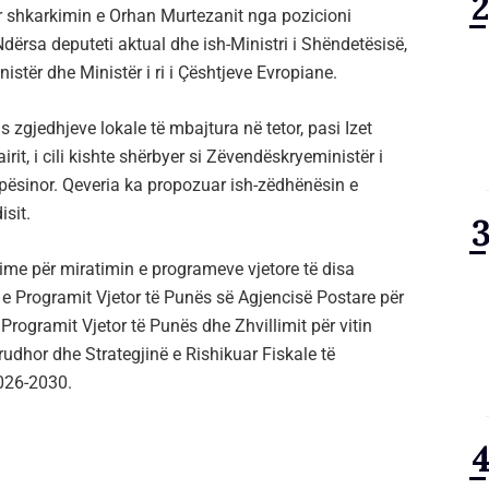
ër shkarkimin e Orhan Murtezanit nga pozicioni
Ndërsa deputeti aktual dhe ish-Ministri i Shëndetësisë,
stër dhe Ministër i ri i Çështjeve Evropiane.
s zgjedhjeve lokale të mbajtura në tetor, pasi Izet
it, i cili kishte shërbyer si Zëvendëskryeministër i
apësinor. Qeveria ka propozuar ish-zëdhënësin e
isit.
ime për miratimin e programeve vjetore të disa
 e Programit Vjetor të Punës së Agjencisë Postare për
Programit Vjetor të Punës dhe Zhvillimit për vitin
rudhor dhe Strategjinë e Rishikuar Fiskale të
2026-2030.