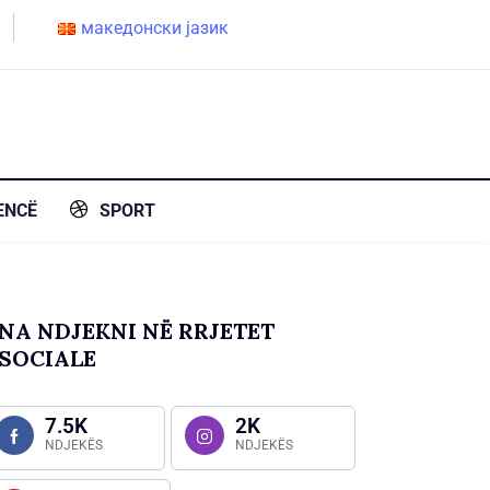
македонски јазик
ENCË
SPORT
NA NDJEKNI NË RRJETET
SOCIALE
7.5K
2K
NDJEKËS
NDJEKËS