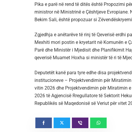
Pika e parë në rend të ditës është Propozimi p
ministror në Ministrinë e Çështjeve Evropiane. 
Bekim Sali, është propozuar si Zëvendëskryemini
Zgjedhja e anëtarëve të rinj të Qeverisë erdhi pa
Mexhiti mori postin e kryetarit në Komunën e Çair
Parë dhe Ministër i Mjedisit dhe Planifikimit H
qeverisë Muamet Hoxha si ministër të ri të Mjed
Deputetët kanë para tyre edhe disa projektvend
institucioneve – Projektvendimin për Miratimin
vitin 2026 dhe Projektvendimin për Miratimin e 
2026 të Agjencisë Rregullatore të Sektorit Heku
Republikës së Maqedonisë së Veriut për vitet 