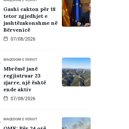
Gashi cakton për 18
tetor zgjedhjet e
jashtëzakonshme në
Bërvenicë
07/08/2026
MAQEDONI E VERIUT
Mbrëmë janë
regjistruar 23
zjarre, një është
ende aktiv
07/08/2026
MAQEDONI E VERIUT
QMK: Për 24 orë