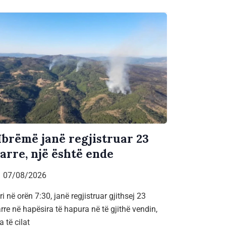
brëmë janë regjistruar 23
jarre, një është ende
07/08/2026
ri në orën 7:30, janë regjistruar gjithsej 23
arre në hapësira të hapura në të gjithë vendin,
a të cilat