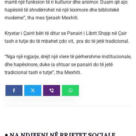
marrë një funksion të ri kulturor dhe arsimor. Duam që ajo
hapësirë të shndërrohet në një leximore dhe bibliotekë
moderne”, tha mes tjerash Mexhiti.
Kryetar i Çairit bëri të ditur se Panairi i Librit Shqip në Çair
tash e tutje do të mbahet çdo vit, pra do të jetë tradicional.
“Nga një ngjarje, drejt një vlere të përhershme institucionale,
dhe hapësinore, duke ia shtuar se panairi do të jetë
tradicional tash e tutje”, tha Mexhiti.
NA NDJEKNI NË RRJETET SOCIALE