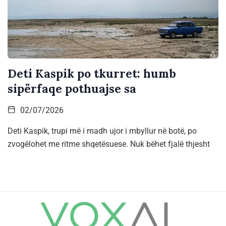
Deti Kaspik po tkurret: humb
sipërfaqe pothuajse sa
02/07/2026
Deti Kaspik, trupi më i madh ujor i mbyllur në botë, po
zvogëlohet me ritme shqetësuese. Nuk bëhet fjalë thjesht