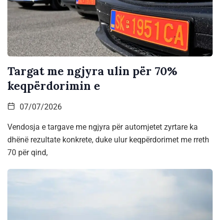
Targat me ngjyra ulin për 70%
keqpërdorimin e
07/07/2026
Vendosja e targave me ngjyra për automjetet zyrtare ka
dhënë rezultate konkrete, duke ulur keqpërdorimet me rreth
70 për qind,