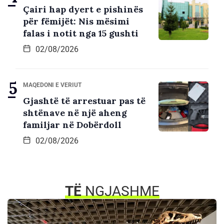
Çairi hap dyert e pishinës
për fëmijët: Nis mësimi
falas i notit nga 15 gushti
02/08/2026
MAQEDONI E VERIUT
Gjashtë të arrestuar pas të
shtënave në një aheng
familjar në Dobërdoll
02/08/2026
TË
NGJASHME