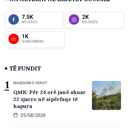
7.5K
2K
NDJEKËS
NDJEKËS
1K
SUBSCRIBERS
TË FUNDIT
MAQEDONI E VERIUT
QMK: Për 24 orë janë shuar
22 zjarre në sipërfaqe të
hapura
05/08/2026