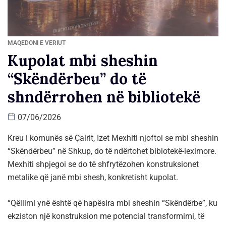
MAQEDONI E VERIUT
Kupolat mbi sheshin
“Skëndërbeu” do të
shndërrohen në bibliotekë
07/06/2026
Kreu i komunës së Çairit, Izet Mexhiti njoftoi se mbi sheshin
“Skëndërbeu” në Shkup, do të ndërtohet biblotekë-leximore.
Mexhiti shpjegoi se do të shfrytëzohen konstruksionet
metalike që janë mbi shesh, konkretisht kupolat.
“Qëllimi ynë është që hapësira mbi sheshin “Skëndërbe”, ku
ekziston një konstruksion me potencial transformimi, të