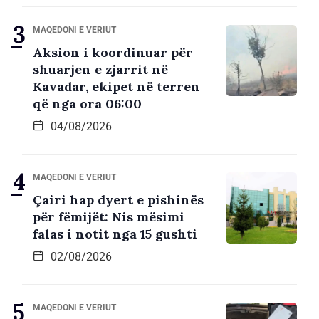
MAQEDONI E VERIUT
Aksion i koordinuar për
shuarjen e zjarrit në
Kavadar, ekipet në terren
që nga ora 06:00
04/08/2026
MAQEDONI E VERIUT
Çairi hap dyert e pishinës
për fëmijët: Nis mësimi
falas i notit nga 15 gushti
02/08/2026
MAQEDONI E VERIUT