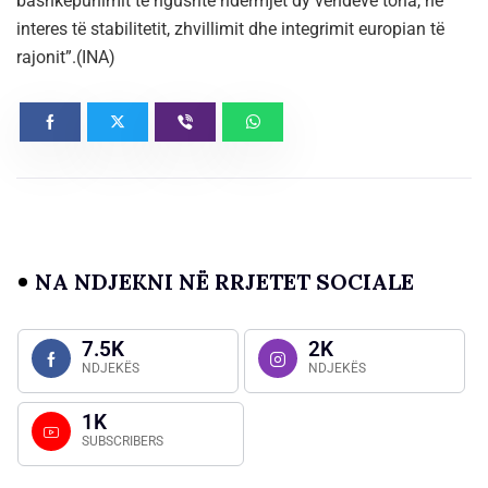
bashkëpunimit të ngushtë ndërmjet dy vendeve tona, në
interes të stabilitetit, zhvillimit dhe integrimit europian të
rajonit”.(INA)
NA NDJEKNI NË RRJETET SOCIALE
7.5K
2K
NDJEKËS
NDJEKËS
1K
SUBSCRIBERS