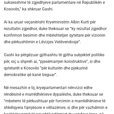
suksesshme të zgjedhjeve parlamentare në Republikën e
Kosovës,” ka shkruar Gashi.
Ai ka uruar veçanërisht Kryeministrin Albin Kurti për
rezultatin zgjedhor, duke theksuar se “ky rezultat zgjedhor
konfirmon besimin dhe mbështetjen qytetare për vizionin
dhe përkushtimin e Lëvizjes Vetëvendosje”.
Gashi ka përgëzuar gjithashtu të gjitha subjektet politike
për, siç u shpreh ai, “pjesëmarrjen konstruktive”, si dhe
qytetarët e Kosovës “për kulturën dhe pjekurinë
demokratike që kanë treguar”.
Në mesazhin e tij, kryeparlamentari nënvizoi edhe
rëndësinë e marrëdhënieve dypalëshe, duke theksuar se
“mbetemi të përkushtuar për forcimin e marrëdhënieve të
shkëlqyera fqinjësore e vëllazërore, si dhe për vazhdimin e