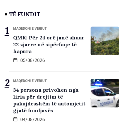
TË FUNDIT
MAQEDONI E VERIUT
QMK: Për 24 orë janë shuar
22 zjarre në sipërfaqe të
hapura
05/08/2026
MAQEDONI E VERIUT
34 persona privohen nga
liria për drejtim të
pakujdesshëm të automjetit
gjatë fundjavës
04/08/2026