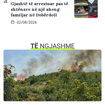
Gjashtë të arrestuar pas të
shtënave në një aheng
familjar në Dobërdoll
02/08/2026
TË
NGJASHME