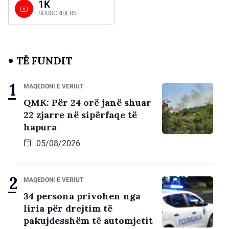
1K
SUBSCRIBERS
TË FUNDIT
MAQEDONI E VERIUT
QMK: Për 24 orë janë shuar
22 zjarre në sipërfaqe të
hapura
05/08/2026
MAQEDONI E VERIUT
34 persona privohen nga
liria për drejtim të
pakujdesshëm të automjetit