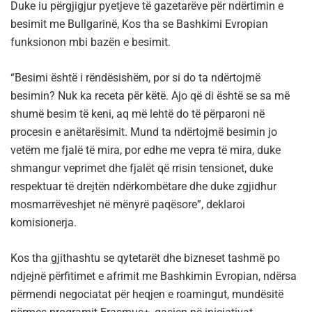
Duke iu përgjigjur pyetjeve të gazetarëve për ndërtimin e
besimit me Bullgarinë, Kos tha se Bashkimi Evropian
funksionon mbi bazën e besimit.
“Besimi është i rëndësishëm, por si do ta ndërtojmë
besimin? Nuk ka receta për këtë. Ajo që di është se sa më
shumë besim të keni, aq më lehtë do të përparoni në
procesin e anëtarësimit. Mund ta ndërtojmë besimin jo
vetëm me fjalë të mira, por edhe me vepra të mira, duke
shmangur veprimet dhe fjalët që rrisin tensionet, duke
respektuar të drejtën ndërkombëtare dhe duke zgjidhur
mosmarrëveshjet në mënyrë paqësore”, deklaroi
komisionerja.
Kos tha gjithashtu se qytetarët dhe bizneset tashmë po
ndjejnë përfitimet e afrimit me Bashkimin Evropian, ndërsa
përmendi negociatat për heqjen e roamingut, mundësitë