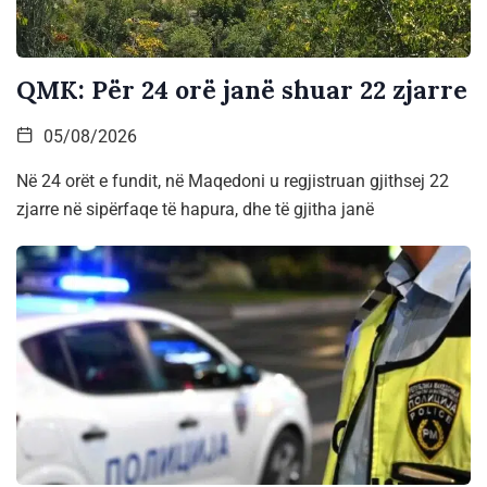
QMK: Për 24 orë janë shuar 22 zjarre
05/08/2026
Në 24 orët e fundit, në Maqedoni u regjistruan gjithsej 22
zjarre në sipërfaqe të hapura, dhe të gjitha janë