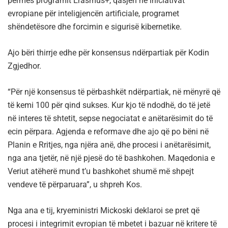
përmes programit Erasmus+, qasjen në iniciativat
evropiane për inteligjencën artificiale, programet
shëndetësore dhe forcimin e sigurisë kibernetike.
Ajo bëri thirrje edhe për konsensus ndërpartiak për Kodin
Zgjedhor.
“Për një konsensus të përbashkët ndërpartiak, në mënyrë që
të kemi 100 për qind sukses. Kur kjo të ndodhë, do të jetë
në interes të shtetit, sepse negociatat e anëtarësimit do të
ecin përpara. Agjenda e reformave dhe ajo që po bëni në
Planin e Rritjes, nga njëra anë, dhe procesi i anëtarësimit,
nga ana tjetër, në një pjesë do të bashkohen. Maqedonia e
Veriut atëherë mund t’u bashkohet shumë më shpejt
vendeve të përparuara”, u shpreh Kos.
Nga ana e tij, kryeministri Mickoski deklaroi se pret që
procesi i integrimit evropian të mbetet i bazuar në kritere të