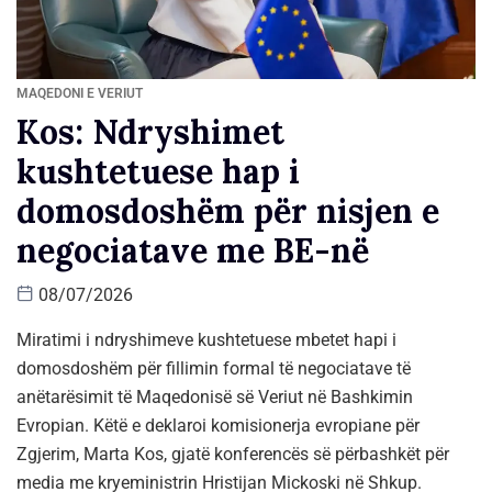
MAQEDONI E VERIUT
Kos: Ndryshimet
kushtetuese hap i
domosdoshëm për nisjen e
negociatave me BE-në
08/07/2026
Miratimi i ndryshimeve kushtetuese mbetet hapi i
domosdoshëm për fillimin formal të negociatave të
anëtarësimit të Maqedonisë së Veriut në Bashkimin
Evropian. Këtë e deklaroi komisionerja evropiane për
Zgjerim,
Marta Kos
, gjatë konferencës së përbashkët për
media me kryeministrin
Hristijan Mickoski
në Shkup.