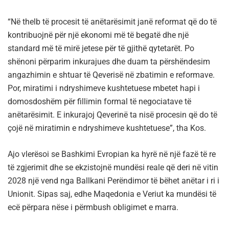
“Në thelb të procesit të anëtarësimit janë reformat që do të
kontribuojnë për një ekonomi më të begatë dhe një
standard më të mirë jetese për të gjithë qytetarët. Po
shënoni përparim inkurajues dhe duam ta përshëndesim
angazhimin e shtuar të Qeverisë në zbatimin e reformave.
Por, miratimi i ndryshimeve kushtetuese mbetet hapi i
domosdoshëm për fillimin formal të negociatave të
anëtarësimit. E inkurajoj Qeverinë ta nisë procesin që do të
çojë në miratimin e ndryshimeve kushtetuese”, tha Kos.
Ajo vlerësoi se Bashkimi Evropian ka hyrë në një fazë të re
të zgjerimit dhe se ekzistojnë mundësi reale që deri në vitin
2028 një vend nga Ballkani Perëndimor të bëhet anëtar i ri i
Unionit. Sipas saj, edhe Maqedonia e Veriut ka mundësi të
ecë përpara nëse i përmbush obligimet e marra.