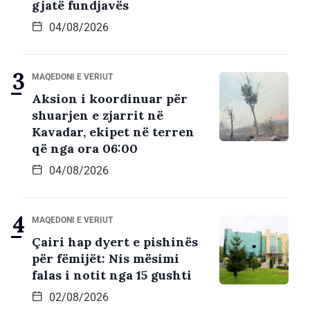
gjatë fundjavës
04/08/2026
MAQEDONI E VERIUT
Aksion i koordinuar për
shuarjen e zjarrit në
Kavadar, ekipet në terren
që nga ora 06:00
04/08/2026
MAQEDONI E VERIUT
Çairi hap dyert e pishinës
për fëmijët: Nis mësimi
falas i notit nga 15 gushti
02/08/2026