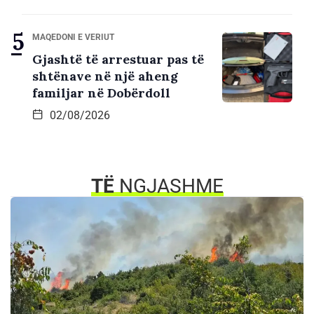
MAQEDONI E VERIUT
Gjashtë të arrestuar pas të
shtënave në një aheng
familjar në Dobërdoll
02/08/2026
TË
NGJASHME