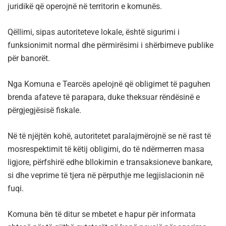
juridikë që operojnë në territorin e komunës.
Qëllimi, sipas autoriteteve lokale, është sigurimi i
funksionimit normal dhe përmirësimi i shërbimeve publike
për banorët.
Nga Komuna e Tearcës apelojnë që obligimet të paguhen
brenda afateve të parapara, duke theksuar rëndësinë e
përgjegjësisë fiskale.
Në të njëjtën kohë, autoritetet paralajmërojnë se në rast të
mosrespektimit të këtij obligimi, do të ndërmerren masa
ligjore, përfshirë edhe bllokimin e transaksioneve bankare,
si dhe veprime të tjera në përputhje me legjislacionin në
fuqi.
Komuna bën të ditur se mbetet e hapur për informata