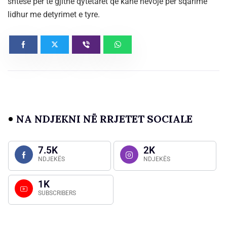
shtesë për të gjithë qytetarët që kanë nevojë për sqarime
lidhur me detyrimet e tyre.
NA NDJEKNI NË RRJETET SOCIALE
7.5K
2K
NDJEKËS
NDJEKËS
1K
SUBSCRIBERS