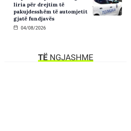
liria për drejtim të
pakujdesshëm të automjetit
gjatë fundjavës
04/08/2026
TË
NGJASHME