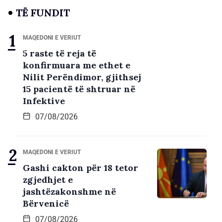
TË FUNDIT
MAQEDONI E VERIUT
5 raste të reja të
konfirmuara me ethet e
Nilit Perëndimor, gjithsej
15 pacientë të shtruar në
Infektive
07/08/2026
MAQEDONI E VERIUT
Gashi cakton për 18 tetor
zgjedhjet e
jashtëzakonshme në
Bërvenicë
07/08/2026