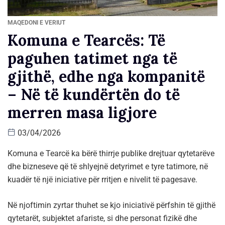
MAQEDONI E VERIUT
Komuna e Tearcës: Të
paguhen tatimet nga të
gjithë, edhe nga kompanitë
– Në të kundërtën do të
merren masa ligjore
03/04/2026
Komuna e Tearcë ka bërë thirrje publike drejtuar qytetarëve
dhe bizneseve që të shlyejnë detyrimet e tyre tatimore, në
kuadër të një iniciative për rritjen e nivelit të pagesave.
Në njoftimin zyrtar thuhet se kjo iniciativë përfshin të gjithë
qytetarët, subjektet afariste, si dhe personat fizikë dhe