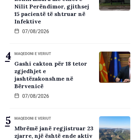
Nilit Perëndimor, gjithsej
15 pacientë të shtruar në
Infektive
07/08/2026
MAQEDONI E VERIUT
Gashi cakton për 18 tetor
zgjedhjet e
jashtëzakonshme në
Bërvenicë
07/08/2026
MAQEDONI E VERIUT
Mbrëmë janë regjistruar 23
zjarre, një është ende aktiv