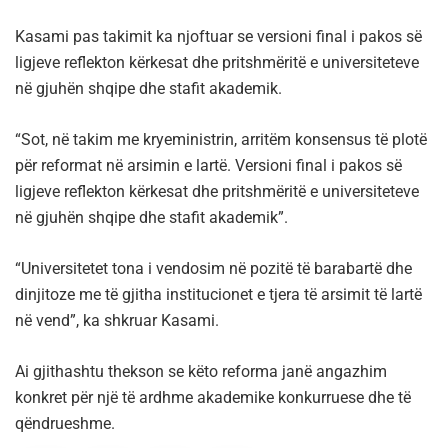
Kasami pas takimit ka njoftuar se versioni final i pakos së
ligjeve reflekton kërkesat dhe pritshmëritë e universiteteve
në gjuhën shqipe dhe stafit akademik.
“Sot, në takim me kryeministrin, arritëm konsensus të plotë
për reformat në arsimin e lartë. Versioni final i pakos së
ligjeve reflekton kërkesat dhe pritshmëritë e universiteteve
në gjuhën shqipe dhe stafit akademik”.
“Universitetet tona i vendosim në pozitë të barabartë dhe
dinjitoze me të gjitha institucionet e tjera të arsimit të lartë
në vend”, ka shkruar Kasami.
Ai gjithashtu thekson se këto reforma janë angazhim
konkret për një të ardhme akademike konkurruese dhe të
qëndrueshme.