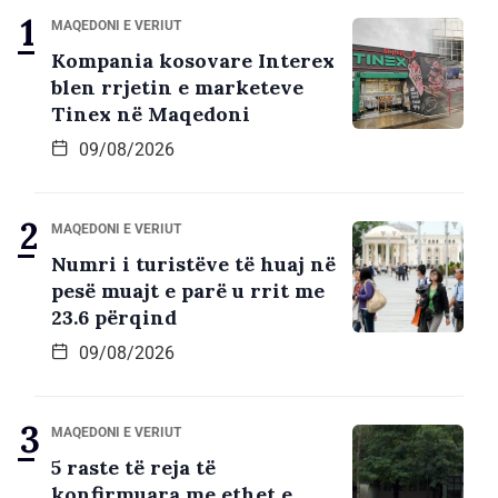
MAQEDONI E VERIUT
Kompania kosovare Interex
blen rrjetin e marketeve
Tinex në Maqedoni
09/08/2026
MAQEDONI E VERIUT
Numri i turistëve të huaj në
pesë muajt e parë u rrit me
23.6 përqind
09/08/2026
MAQEDONI E VERIUT
5 raste të reja të
konfirmuara me ethet e