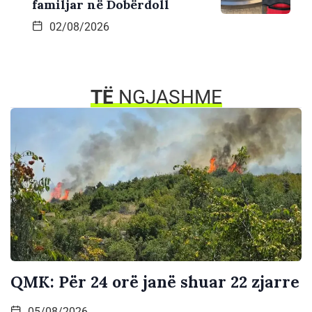
familjar në Dobërdoll
02/08/2026
TË
NGJASHME
QMK: Për 24 orë janë shuar 22 zjarre
05/08/2026