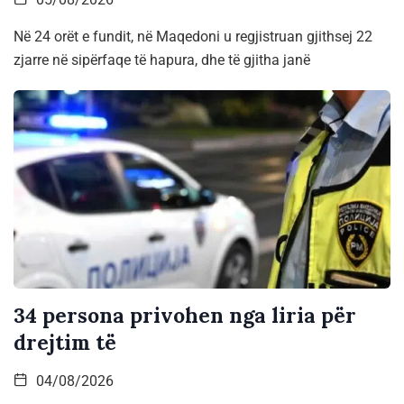
Në 24 orët e fundit, në Maqedoni u regjistruan gjithsej 22
zjarre në sipërfaqe të hapura, dhe të gjitha janë
34 persona privohen nga liria për
drejtim të
04/08/2026