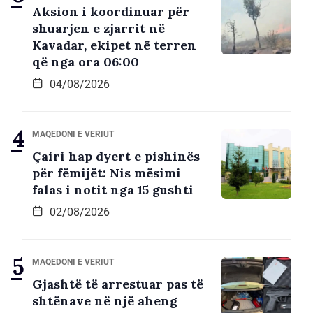
Aksion i koordinuar për
shuarjen e zjarrit në
Kavadar, ekipet në terren
që nga ora 06:00
04/08/2026
MAQEDONI E VERIUT
Çairi hap dyert e pishinës
për fëmijët: Nis mësimi
falas i notit nga 15 gushti
02/08/2026
MAQEDONI E VERIUT
Gjashtë të arrestuar pas të
shtënave në një aheng