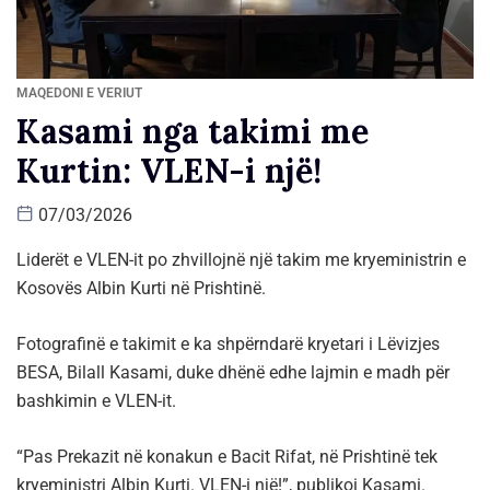
MAQEDONI E VERIUT
Kasami nga takimi me
Kurtin: VLEN-i një!
07/03/2026
Liderët e VLEN-it po zhvillojnë një takim me kryeministrin e
Kosovës Albin Kurti në Prishtinë.
Fotografinë e takimit e ka shpërndarë kryetari i Lëvizjes
BESA, Bilall Kasami, duke dhënë edhe lajmin e madh për
bashkimin e VLEN-it.
“Pas Prekazit në konakun e Bacit Rifat, në Prishtinë tek
kryeministri Albin Kurti. VLEN-i një!”, publikoi Kasami.