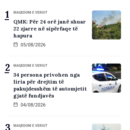
MAQEDONI E VERIUT
QMK: Për 24 orë janë shuar
22 zjarre në sipërfaqe të
hapura
05/08/2026
MAQEDONI E VERIUT
34 persona privohen nga
liria për drejtim të
pakujdesshëm të automjetit
gjatë fundjavës
04/08/2026
MAQEDONI E VERIUT