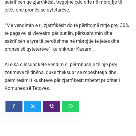
sakrificën që zjarrfikësit tregojnë çdo ditë në mbrojtje të
jetës dhe pronës së qytetarëve.
“Me vendimin e ri, zjarrfikësit do të përfitojnë rritje prej 30%
të pagave, si vlerësim për punën, përkushtimin dhe
sakrificën e tyre të përditshme në mbrojtje të jetës dhe
pronës së qytetarëve”, ka shkruar Kasami.
Ai e ka cilësuar këtë vendim si përmbushje të një prej
zotimeve të dhëna, duke theksuar se mbështetja dhe
përmirësimi i kushteve për zjarrfikësit mbetet prioritet i
Komunës së Tetovës.