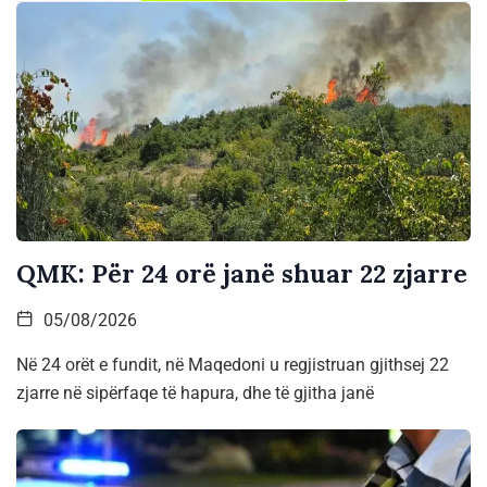
QMK: Për 24 orë janë shuar 22 zjarre
05/08/2026
Në 24 orët e fundit, në Maqedoni u regjistruan gjithsej 22
zjarre në sipërfaqe të hapura, dhe të gjitha janë