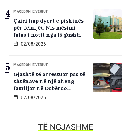
MAQEDONI E VERIUT
Çairi hap dyert e pishinës
për fëmijët: Nis mësimi
falas i notit nga 15 gushti
02/08/2026
MAQEDONI E VERIUT
Gjashtë të arrestuar pas të
shtënave në një aheng
familjar në Dobërdoll
02/08/2026
TË
NGJASHME