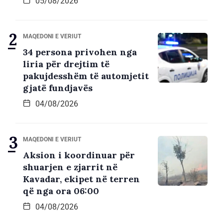
05/08/2026
MAQEDONI E VERIUT
34 persona privohen nga
liria për drejtim të
pakujdesshëm të automjetit
gjatë fundjavës
04/08/2026
MAQEDONI E VERIUT
Aksion i koordinuar për
shuarjen e zjarrit në
Kavadar, ekipet në terren
që nga ora 06:00
04/08/2026