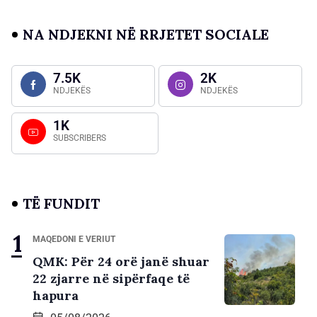
NA NDJEKNI NË RRJETET SOCIALE
7.5K
2K
NDJEKËS
NDJEKËS
1K
SUBSCRIBERS
TË FUNDIT
MAQEDONI E VERIUT
QMK: Për 24 orë janë shuar
22 zjarre në sipërfaqe të
hapura