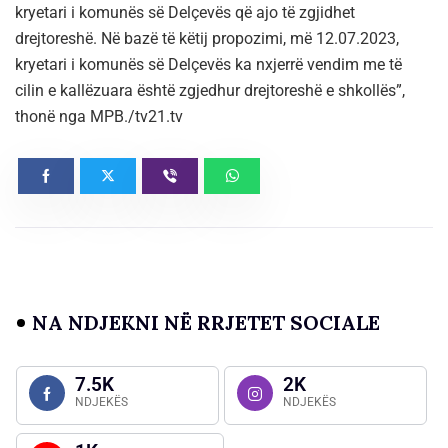
kryetari i komunës së Delçevës që ajo të zgjidhet
drejtoreshë. Në bazë të këtij propozimi, më 12.07.2023,
kryetari i komunës së Delçevës ka nxjerrë vendim me të
cilin e kallëzuara është zgjedhur drejtoreshë e shkollës”,
thonë nga MPB./tv21.tv
NA NDJEKNI NË RRJETET SOCIALE
7.5K
2K
NDJEKËS
NDJEKËS