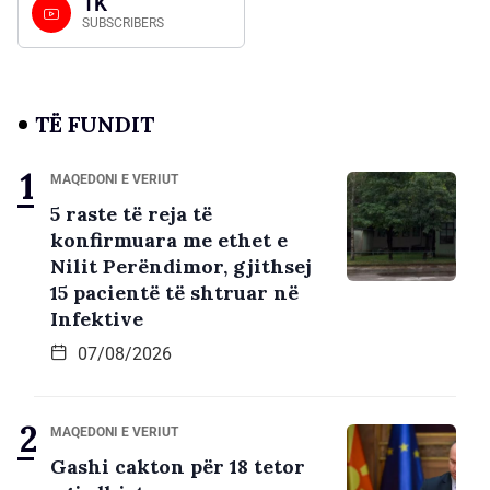
1K
SUBSCRIBERS
TË FUNDIT
MAQEDONI E VERIUT
5 raste të reja të
konfirmuara me ethet e
Nilit Perëndimor, gjithsej
15 pacientë të shtruar në
Infektive
07/08/2026
MAQEDONI E VERIUT
Gashi cakton për 18 tetor