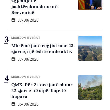
zgjedhjet e
jashtëzakonshme në
Bërvenicë
07/08/2026
MAQEDONI E VERIUT
Mbrëmë janë regjistruar 23
zjarre, një është ende aktiv
07/08/2026
MAQEDONI E VERIUT
QMK: Për 24 orë janë shuar
22 zjarre në sipërfaqe të
hapura
05/08/2026