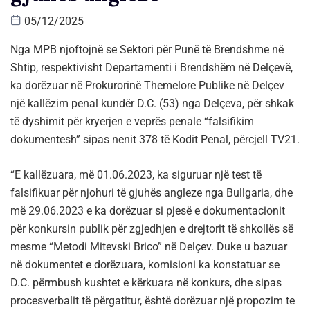
05/12/2025
Nga MPB njoftojnë se Sektori për Punë të Brendshme në
Shtip, respektivisht Departamenti i Brendshëm në Delçevë,
ka dorëzuar në Prokurorinë Themelore Publike në Delçev
një kallëzim penal kundër D.C. (53) nga Delçeva, për shkak
të dyshimit për kryerjen e veprës penale “falsifikim
dokumentesh” sipas nenit 378 të Kodit Penal, përcjell TV21.
“E kallëzuara, më 01.06.2023, ka siguruar një test të
falsifikuar për njohuri të gjuhës angleze nga Bullgaria, dhe
më 29.06.2023 e ka dorëzuar si pjesë e dokumentacionit
për konkursin publik për zgjedhjen e drejtorit të shkollës së
mesme “Metodi Mitevski Brico” në Delçev. Duke u bazuar
në dokumentet e dorëzuara, komisioni ka konstatuar se
D.C. përmbush kushtet e kërkuara në konkurs, dhe sipas
procesverbalit të përgatitur, është dorëzuar një propozim te