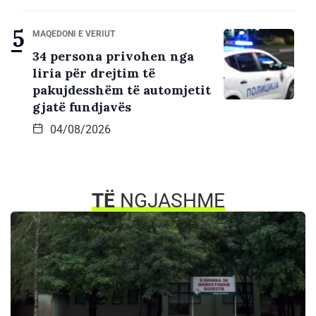
MAQEDONI E VERIUT
34 persona privohen nga
liria për drejtim të
pakujdesshëm të automjetit
gjatë fundjavës
04/08/2026
TË
NGJASHME