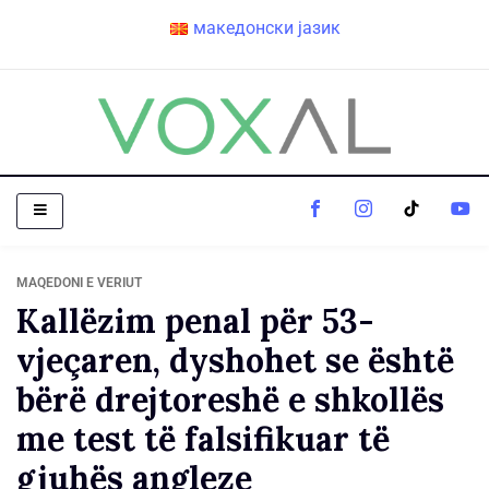
македонски јазик
MAQEDONI E VERIUT
Kallëzim penal për 53-
vjeçaren, dyshohet se është
bërë drejtoreshë e shkollës
me test të falsifikuar të
gjuhës angleze