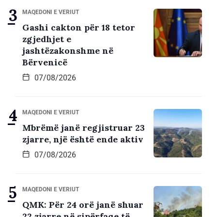
MAQEDONI E VERIUT
Gashi cakton për 18 tetor
zgjedhjet e
jashtëzakonshme në
Bërvenicë
07/08/2026
MAQEDONI E VERIUT
Mbrëmë janë regjistruar 23
zjarre, një është ende aktiv
07/08/2026
MAQEDONI E VERIUT
QMK: Për 24 orë janë shuar
22 zjarre në sipërfaqe të