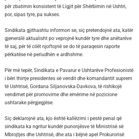
për zbatimin konsistent të Ligjit për Shërbimin në Ushtri,
por, sipas tyre, pa sukses.
Sindikata gjithashtu informon se, siç pretendojnë ata, katër
gjeneralë aktualisht po veprojnë kundër tyre dhe anëtarëve
të saj, për të cilët njoftojnë se do të paraqesin raporte
përkatëse në periudhën e ardhshme.
Për më tepër, Sindikata e Pavarur e Ushtarëve Profesionistë
i bëri thirrje presidentes së vendit dhe komandantit suprem
të Ushtrisë, Gordana Siljanovska-Davkova, të rishikojë
vendimet për promovime dhe emërime në pozicione
ushtarake përgjegjëse.
Siç deklarojnë ata, kjo është kallëzimi i pestë penal që
sindikata ka ngritur kundër punonjësve të Ministrisë së
Mbrojtjes dhe Ushtrisë, dhe ata i bëjnë apel Prokurorisë