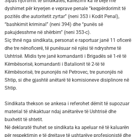
Sipas njoftimit të sindikatës, kallëzimi ka të bëjë me
dyshimet për kryerjen e veprave penale “keqpërdorimit të
pozitës dhe autoritetit zyrtar” (neni 353 i Kodit Penal),
“bashkimit kriminal” (neni 394) dhe “punës së
pakujdesshme në shërbim” (neni 353-c).
Siç thnë nga sindikata, personat e raportuar janë 11 oficerë
dhe tre nënoficerë, të punësuar në njësi të ndryshme të
Ushtrisë. Midis tyre janë komandanti i Brigadës së 1-rë të
Këmbësorisë, komandanti i Batalionit të 2-të të
Këmbësorisë, tre punonjës në Petrovec, tre punonjës në
Shtip, si dhe gjashtë anëtarë të komisioneve disiplinore në
Shtip.
Sindikata thekson se ankesa i referohet dëmit të supozuar
material të shkaktuar ndaj anëtarëve të Ushtrisë dhe
buxhetit të shtetit.
Në deklaratë thuhet se sindikata ka apeluar në të kaluarën
për respektimin e të drejtave të ushtarëve profesionistë dhe