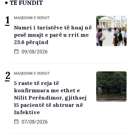
TË FUNDIT
MAQEDONI E VERIUT
Numri i turistëve të huaj në
pesë muajt e parë u rrit me
23.6 përqind
09/08/2026
MAQEDONI E VERIUT
5 raste të reja të
konfirmuara me ethet e
Nilit Perëndimor, gjithsej
15 pacientë të shtruar në
Infektive
07/08/2026