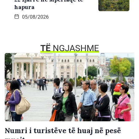
hapura
05/08/2026
TË
NGJASHME
Numri i turistëve të huaj në pesë