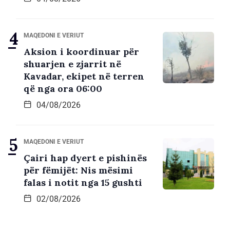
MAQEDONI E VERIUT
Aksion i koordinuar për
shuarjen e zjarrit në
Kavadar, ekipet në terren
që nga ora 06:00
04/08/2026
MAQEDONI E VERIUT
Çairi hap dyert e pishinës
për fëmijët: Nis mësimi
falas i notit nga 15 gushti
02/08/2026