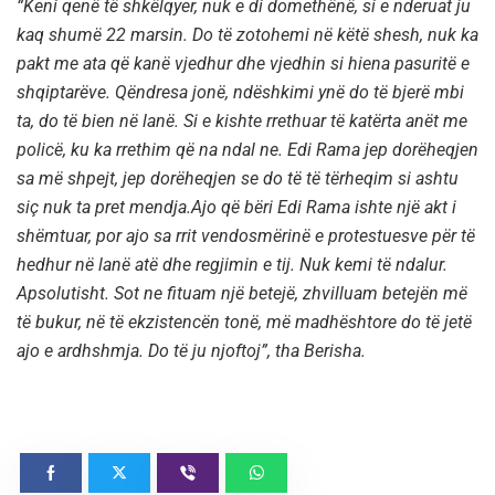
“Keni qenë të shkëlqyer, nuk e di domethënë, si e nderuat ju
kaq shumë 22 marsin. Do të zotohemi në këtë shesh, nuk ka
pakt me ata që kanë vjedhur dhe vjedhin si hiena pasuritë e
shqiptarëve. Qëndresa jonë, ndëshkimi ynë do të bjerë mbi
ta, do të bien në lanë. Si e kishte rrethuar të katërta anët me
policë, ku ka rrethim që na ndal ne. Edi Rama jep dorëheqjen
sa më shpejt, jep dorëheqjen se do të të tërheqim si ashtu
siç nuk ta pret mendja.Ajo që bëri Edi Rama ishte një akt i
shëmtuar, por ajo sa rrit vendosmërinë e protestuesve për të
hedhur në lanë atë dhe regjimin e tij. Nuk kemi të ndalur.
Apsolutisht. Sot ne fituam një betejë, zhvilluam betejën më
të bukur, në të ekzistencën tonë, më madhështore do të jetë
ajo e ardhshmja. Do të ju njoftoj”, tha Berisha.