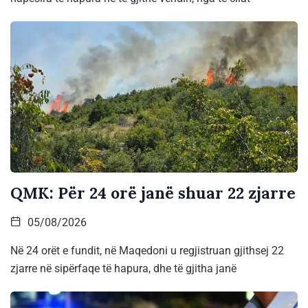
QMK: Për 24 orë janë shuar 22 zjarre
05/08/2026
Në 24 orët e fundit, në Maqedoni u regjistruan gjithsej 22
zjarre në sipërfaqe të hapura, dhe të gjitha janë