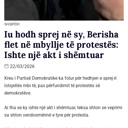
SHQIPËRI
Iu hodh sprej në sy, Berisha
flet në mbyllje të protestës:
Ishte një akt i shëmtuar
22/03/2026
Kreu i Partisë Demokratike ka folur për hedhjen e sprej-it
lotsjellës mbi të, pas përfundimit të protestës së
demokratëve.
Ai tha se ky ishte një akt i shëmtuar, teksa shton se veprimi
sa shton vendosmërinë e tyre për protesta.