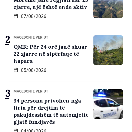
zjarre, një është ende aktiv
07/08/2026
MAQEDONI E VERIUT
QMK: Për 24 orë janë shuar
22 zjarre në sipërfaqe të
hapura
05/08/2026
MAQEDONI E VERIUT
34 persona privohen nga
liria për drejtim të
pakujdesshëm të automjetit
gjatë fundjavës
04/08/2026