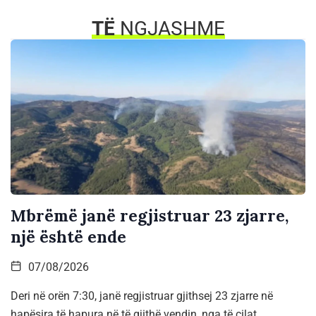
TË
NGJASHME
Mbrëmë janë regjistruar 23 zjarre,
një është ende
07/08/2026
Deri në orën 7:30, janë regjistruar gjithsej 23 zjarre në
hapësira të hapura në të gjithë vendin, nga të cilat