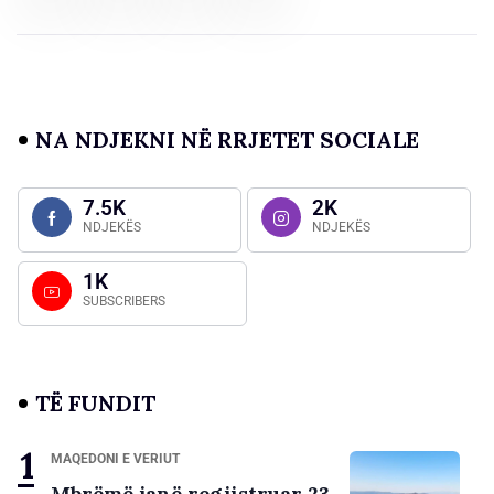
NA NDJEKNI NË RRJETET SOCIALE
7.5K
2K
NDJEKËS
NDJEKËS
1K
SUBSCRIBERS
TË FUNDIT
MAQEDONI E VERIUT
Mbrëmë janë regjistruar 23