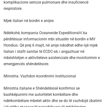
komplikacione serioze pulmonare dhe insuficiencë
respiratore.
Mjek italian në bordin e anijes
Ndërkohë, kompania Oceanwide Expeditions￼ ka
përditësuar informacionin mbi situatën në bordin e MV
Hondius. Që prej 6 majit, në anije ndodhet edhe një mjek
italian i stafit sanitar të ECDC-së, i angazhuar në
mbështetjen e aktiviteteve asistenciale dhe monitorimin e
emergjencës shëndetësore.
Ministria: Vazhdon koordinimi institucional
Ministria italiane e Shëndetësisë konfirmoi se
bashkëpunimi me autoritetet kombëtare dhe
ndërkombëtare mbetet aktiv dhe se do të vazhdojë zbatimi
i të gjitha masave të parashikuara të mbikëqyrjes