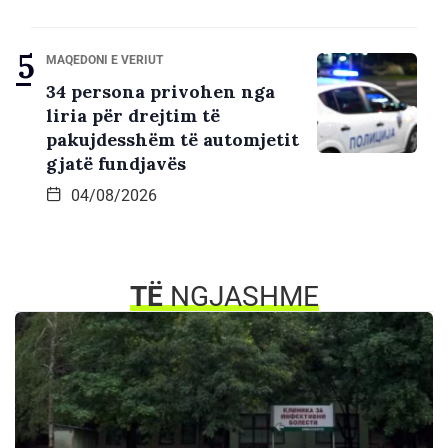
MAQEDONI E VERIUT
34 persona privohen nga
liria për drejtim të
pakujdesshëm të automjetit
gjatë fundjavës
04/08/2026
TË
NGJASHME