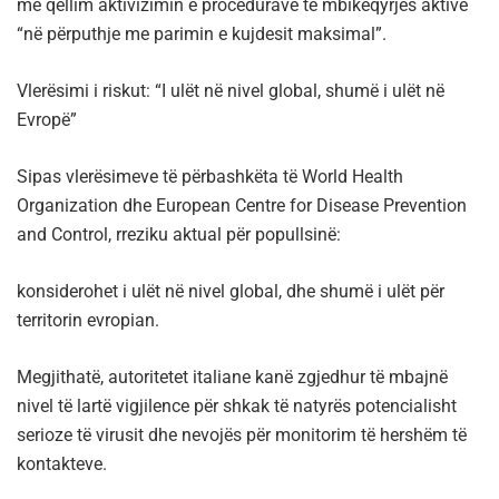
me qëllim aktivizimin e procedurave të mbikëqyrjes aktive
“në përputhje me parimin e kujdesit maksimal”.
Vlerësimi i riskut: “I ulët në nivel global, shumë i ulët në
Evropë”
Sipas vlerësimeve të përbashkëta të World Health
Organization dhe European Centre for Disease Prevention
and Control, rreziku aktual për popullsinë:
konsiderohet i ulët në nivel global, dhe shumë i ulët për
territorin evropian.
Megjithatë, autoritetet italiane kanë zgjedhur të mbajnë
nivel të lartë vigjilence për shkak të natyrës potencialisht
serioze të virusit dhe nevojës për monitorim të hershëm të
kontakteve.