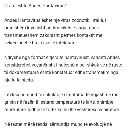
Çfarë është Andes Hantavirus?
Andes Hantavirus është një virus zoonotik i rrallë, i
pranishëm kryesisht në Amerikën e Jugut dhe i
transmetueshëm zakonisht përmes kontaktit me
sekrecionet e brejtësve të infektuar.
Ndryshe nga format e tjera të hantavirusit, varianti Andes
konsiderohet veçanërisht i ndjeshëm për shkak se në raste
të dokumentuara është konstatuar edhe transmetim nga
njeriu te njeriu.
Infeksioni mund të shkaktojë simptoma të ngjashme me
gripin në fazën fillestare: temperaturë të lartë, dhimbje
muskulare, lodhje të fortë, kollë dhe vështirësi respiratore.
Në rastet më të rënda, sëmundja mund të evoluojë në