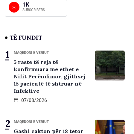
1K
SUBSCRIBERS
TË FUNDIT
MAQEDONI E VERIUT
5 raste të reja të
konfirmuara me ethet e
Nilit Perëndimor, gjithsej
15 pacientë të shtruar në
Infektive
07/08/2026
MAQEDONI E VERIUT
Gashi cakton për 18 tetor