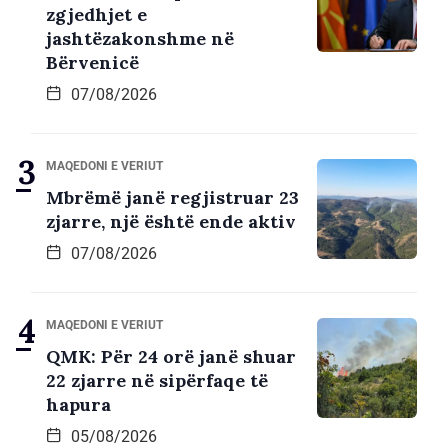
zgjedhjet e
jashtëzakonshme në
Bërvenicë
07/08/2026
MAQEDONI E VERIUT
Mbrëmë janë regjistruar 23
zjarre, një është ende aktiv
07/08/2026
MAQEDONI E VERIUT
QMK: Për 24 orë janë shuar
22 zjarre në sipërfaqe të
hapura
05/08/2026