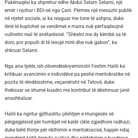
Pakënaqësi ka shprehur edhe Abdul Selam Selami, një
emër i njohur i BDI-së nga Çairi. Përmes një mesazhi publik
në rrjetet sociale, ai ka reaguar me tone të ashpra, duke
lënë të kuptohet se vendimet e marra nuk përfaqësojnë
vullnetin real të anëtarësisë. “Shkelni me dy këmbë sa të
doni, por populli di të lexojë mirë dhe nuk gabon”, ka
shkruar Selami.
Nga ana tjetër, ish-zëvendëskryeministri Festim Halili ka
kritikuar avancimin e individëve pa peshë meritokratike në
pozita të rëndësishme, veçanërisht në Tetovë, duke
theksuar se shumë kuadro me kontribut të dëshmuar janë
anashkaluar.
Halili ka ngritur gjithashtu çështjen e mungesës së
përgjegjësisë për humbjet në katër cikle zgjedhore radhazi,
duke bërë thirrje për rikthimin e meritokracisë, hapjen ndaj
mendimit kritik brenda partisë dhe përfshirjen e kuadrove