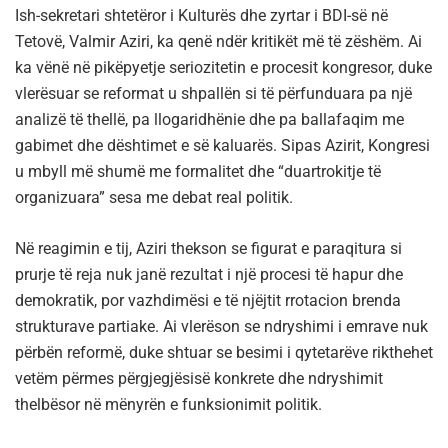
Ish-sekretari shtetëror i Kulturës dhe zyrtar i BDI-së në
Tetovë, Valmir Aziri, ka qenë ndër kritikët më të zëshëm. Ai
ka vënë në pikëpyetje seriozitetin e procesit kongresor, duke
vlerësuar se reformat u shpallën si të përfunduara pa një
analizë të thellë, pa llogaridhënie dhe pa ballafaqim me
gabimet dhe dështimet e së kaluarës. Sipas Azirit, Kongresi
u mbyll më shumë me formalitet dhe “duartrokitje të
organizuara” sesa me debat real politik.
Në reagimin e tij, Aziri thekson se figurat e paraqitura si
prurje të reja nuk janë rezultat i një procesi të hapur dhe
demokratik, por vazhdimësi e të njëjtit rrotacion brenda
strukturave partiake. Ai vlerëson se ndryshimi i emrave nuk
përbën reformë, duke shtuar se besimi i qytetarëve rikthehet
vetëm përmes përgjegjësisë konkrete dhe ndryshimit
thelbësor në mënyrën e funksionimit politik.