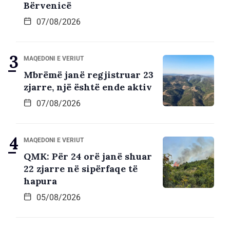
Bërvenicë
07/08/2026
MAQEDONI E VERIUT
Mbrëmë janë regjistruar 23
zjarre, një është ende aktiv
07/08/2026
MAQEDONI E VERIUT
QMK: Për 24 orë janë shuar
22 zjarre në sipërfaqe të
hapura
05/08/2026