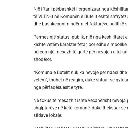
Një iftar i përbashkët i organizuar nga këshillt
të VLEN-it në Komunën e Butelit është shfrytëzu
dhe bashkëpunim ndërmjet faktorëve politikë s
Përmes një statusi publik, një nga këshilltarët 
kishte vetëm karakter fetar, por edhe simbolikë m
përçon një mesazh të qartë për nevojën e tejkali
shoqëror.
“Komuna e Butelit nuk ka nevojë për ndasi dhe p
vetëm”, thuhet në reagim, duke shtuar se qytet
nga përfaqësuesit e tyre.
Në fokus të mesazhit ishte veçanërisht nevoja
shqiptarëve në këtë komunë, duke theksuar se nj
sfidave lokale.