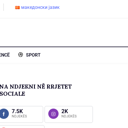
македонски јазик
ENCË
SPORT
NA NDJEKNI NË RRJETET
SOCIALE
7.5K
2K
NDJEKËS
NDJEKËS