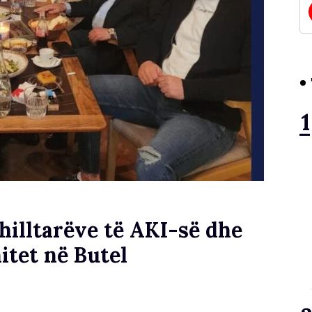
shilltarëve të AKI-së dhe
itet në Butel