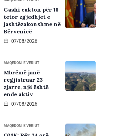
Gashi cakton për 18
tetor zgjedhjet e
jashtëzakonshme në
Bërvenicë
07/08/2026
MAQEDONI E VERIUT
Mbrëmë janë
regjistruar 23
zjarre, një është
ende aktiv
07/08/2026
MAQEDONI E VERIUT
QMK: Për 24 orë