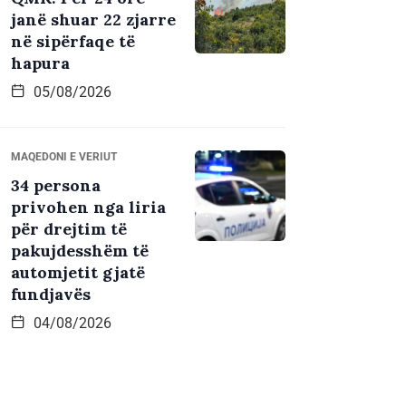
janë shuar 22 zjarre
në sipërfaqe të
hapura
05/08/2026
MAQEDONI E VERIUT
34 persona
privohen nga liria
për drejtim të
pakujdesshëm të
automjetit gjatë
fundjavës
04/08/2026