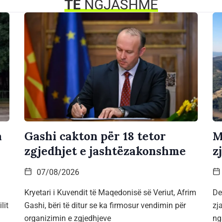
TË
NGJASHME
a
Gashi cakton për 18 tetor
M
zgjedhjet e jashtëzakonshme
z
07/08/2026
Kryetari i Kuvendit të Maqedonisë së Veriut, Afrim
De
lit
Gashi, bëri të ditur se ka firmosur vendimin për
zj
organizimin e zgjedhjeve
ng