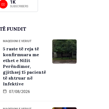
1K
SUBSCRIBERS
TË FUNDIT
MAQEDONI E VERIUT
5 raste të reja të
konfirmuara me
ethet e Nilit
Perëndimor,
gjithsej 15 pacientë
të shtruar në
Infektive
07/08/2026
MAQEDONI E VERIUT