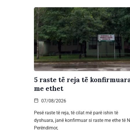
5 raste të reja të konfirmuar
me ethet
07/08/2026
Pesë raste të reja, të cilat më parë ishin të
dyshuara, janë konfirmuar si raste me ethe të Ni
Perëndimor,