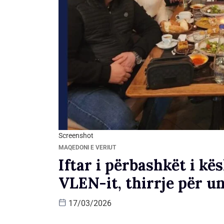
Screenshot
MAQEDONI E VERIUT
Iftar i përbashkët i kë
VLEN-it, thirrje për un
17/03/2026