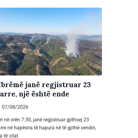
brëmë janë regjistruar 23
jarre, një është ende
07/08/2026
ri në orën 7:30, janë regjistruar gjithsej 23
arre në hapësira të hapura në të gjithë vendin,
a të cilat