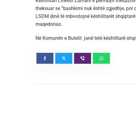
Këshilltari Linkest Lumani e përmbyll mesazhin 
theksuar se “bashkimi nuk është zgjedhje, por
LSDM dinë të mbivotojnë këshilltarët shqiptarë 
maqedonas.
Në Komunën e Butelit
janë tetë këshilltarë shq