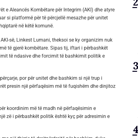
arët e Aleancës Kombëtare për Integrim (AKI) dhe atyre
ar si platformë për të përcjellë mesazhe për unitet
hqiptarë në këtë komunë.
e AKI-së, Linkest Lumani, theksoi se ky organizim nuk
ë të gjerë kombëtare. Sipas tij, iftari i përbashkët
mit të ndasive dhe forcimit të bashkimit politik e
ërçarje, por për unitet dhe bashkim si një trup i
arët presin një përfaqësim më të fuqishëm dhe dinjitoz
 për koordinim më të madh në përfaqësimin e
ë zë i përbashkët politik është kyç për adresimin e