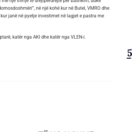
me një thirrje të drejtpërdrejtë për bashkim, duke
 domosdoshmëri”, në një kohë kur në Butel, VMRO dhe
kur janë në pyetje investimet në lagjet e pastra me
iptarë, katër nga AKI dhe katër nga VLEN-i.