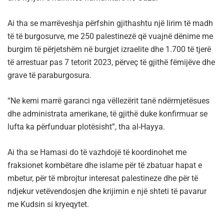
Ai tha se marrëveshja përfshin gjithashtu një lirim të madh
të të burgosurve, me 250 palestinezë që vuajnë dënime me
burgim të përjetshëm në burgjet izraelite dhe 1.700 të tjerë
të arrestuar pas 7 tetorit 2023, përveç të gjithë fëmijëve dhe
grave të paraburgosura.
“Ne kemi marrë garanci nga vëllezërit tanë ndërmjetësues
dhe administrata amerikane, të gjithë duke konfirmuar se
lufta ka përfunduar plotësisht”, tha al-Hayya.
Ai tha se Hamasi do të vazhdojë të koordinohet me
fraksionet kombëtare dhe islame për të zbatuar hapat e
mbetur, për të mbrojtur interesat palestineze dhe për të
ndjekur vetëvendosjen dhe krijimin e një shteti të pavarur
me Kudsin si kryeqytet.