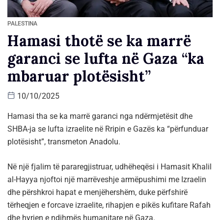
PALESTINA
Hamasi thotë se ka marrë
garanci se lufta në Gaza “ka
mbaruar plotësisht”
10/10/2025
Hamasi tha se ka marrë garanci nga ndërmjetësit dhe
SHBA-ja se lufta izraelite në Rripin e Gazës ka “përfunduar
plotësisht”, transmeton Anadolu.
Në një fjalim të pararegjistruar, udhëheqësi i Hamasit Khalil
al-Hayya njoftoi një marrëveshje armëpushimi me Izraelin
dhe përshkroi hapat e menjëhershëm, duke përfshirë
tërheqjen e forcave izraelite, rihapjen e pikës kufitare Rafah
dhe hyrjen e ndihmës humanitare në Gaza.