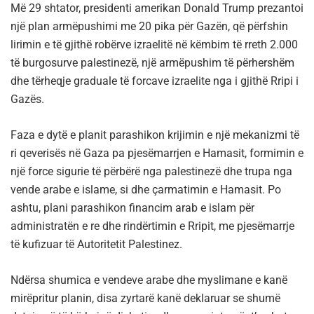
Më 29 shtator, presidenti amerikan Donald Trump prezantoi
një plan armëpushimi me 20 pika për Gazën, që përfshin
lirimin e të gjithë robërve izraelitë në këmbim të rreth 2.000
të burgosurve palestinezë, një armëpushim të përhershëm
dhe tërheqje graduale të forcave izraelite nga i gjithë Rripi i
Gazës.
Faza e dytë e planit parashikon krijimin e një mekanizmi të
ri qeverisës në Gaza pa pjesëmarrjen e Hamasit, formimin e
një force sigurie të përbërë nga palestinezë dhe trupa nga
vende arabe e islame, si dhe çarmatimin e Hamasit. Po
ashtu, plani parashikon financim arab e islam për
administratën e re dhe rindërtimin e Rripit, me pjesëmarrje
të kufizuar të Autoritetit Palestinez.
Ndërsa shumica e vendeve arabe dhe myslimane e kanë
mirëpritur planin, disa zyrtarë kanë deklaruar se shumë