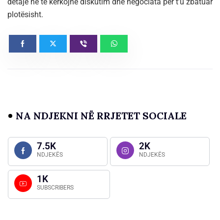
detaje në të kërkojnë diskutim dhe negociata për t’u zbatuar
plotësisht.
NA NDJEKNI NË RRJETET SOCIALE
7.5K
2K
NDJEKËS
NDJEKËS
1K
SUBSCRIBERS