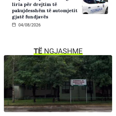
liria për drejtim të
pakujdesshëm të automjetit
gjatë fundjavës
04/08/2026
TË
NGJASHME