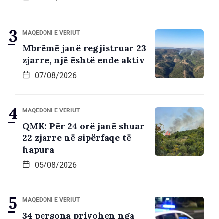
MAQEDONI E VERIUT
Mbrëmë janë regjistruar 23
zjarre, një është ende aktiv
07/08/2026
MAQEDONI E VERIUT
QMK: Për 24 orë janë shuar
22 zjarre në sipërfaqe të
hapura
05/08/2026
MAQEDONI E VERIUT
34 persona privohen nga