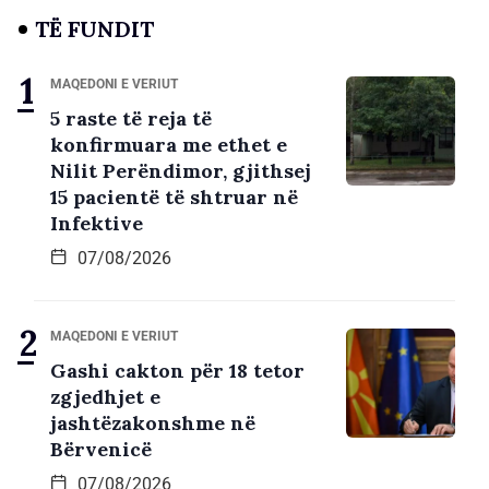
TË FUNDIT
MAQEDONI E VERIUT
5 raste të reja të
konfirmuara me ethet e
Nilit Perëndimor, gjithsej
15 pacientë të shtruar në
Infektive
07/08/2026
MAQEDONI E VERIUT
Gashi cakton për 18 tetor
zgjedhjet e
jashtëzakonshme në
Bërvenicë
07/08/2026