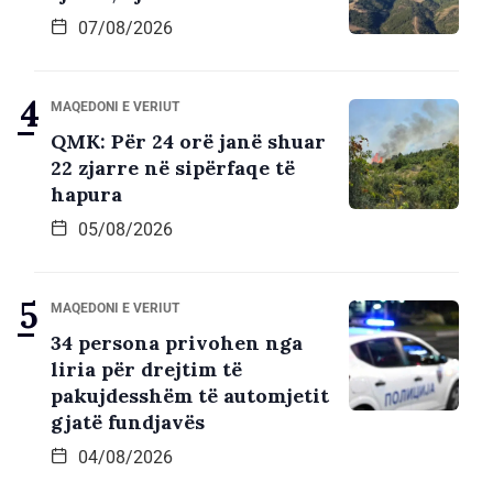
07/08/2026
MAQEDONI E VERIUT
QMK: Për 24 orë janë shuar
22 zjarre në sipërfaqe të
hapura
05/08/2026
MAQEDONI E VERIUT
34 persona privohen nga
liria për drejtim të
pakujdesshëm të automjetit
gjatë fundjavës
04/08/2026