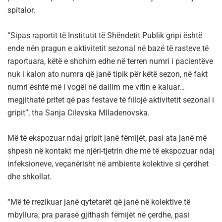
spitalor.
“Sipas raportit të Institutit të Shëndetit Publik gripi është
ende nën pragun e aktivitetit sezonal në bazë të rasteve të
raportuara, këtë e shohim edhe në terren numri i pacientëve
nuk i kalon ato numra që janë tipik për këtë sezon, në fakt
numri është më i vogël në dallim me vitin e kaluar…
megjithatë pritet që pas festave të fillojë aktivitetit sezonal i
gripit”, tha Sanja Cilevska Mlladenovska.
Më të ekspozuar ndaj gripit janë fëmijët, pasi ata janë më
shpesh në kontakt me njëri-tjetrin dhe më të ekspozuar ndaj
infeksioneve, veçanërisht në ambiente kolektive si çerdhet
dhe shkollat.
“Më të rrezikuar janë qytetarët që janë në kolektive të
mbyllura, pra parasë gjithash fëmijët në çerdhe, pasi