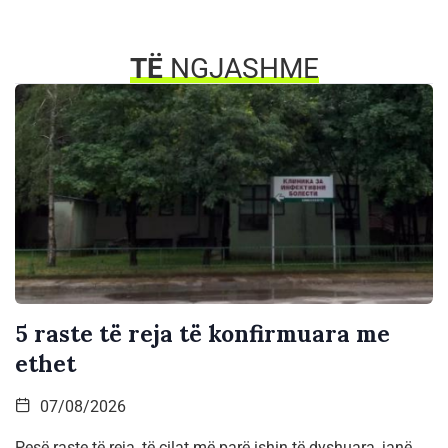
TË
NGJASHME
5 raste të reja të konfirmuara me
ethet
07/08/2026
Pesë raste të reja, të cilat më parë ishin të dyshuara, janë