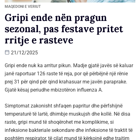
MAQEDONI E VERIUT
Gripi ende nën pragun
sezonal, pas festave pritet
rritje e rasteve
21/12/2025
Gripi ende nuk ka arritur pikun. Madje gjatë javës së kaluar
janë raportuar 126 raste të reja, por që përbëjnë një rënie
prej 31 për qind për qind krahasuar me javën paraprake.
Gjatë kësaj periudhe mbizotëron influenza A.
Simptomat zakonisht shfaqen papritur dhe përfshijnë
temperaturë të lartë, dhimbje muskujsh dhe kollë. Në disa
raste, gripi mund të shoqërohet me komplikime, si
infeksione bakteriale sekondare dhe infeksione të traktit të
poshtëm respirator, të cilat mund të kërkojnë edhe trajtim