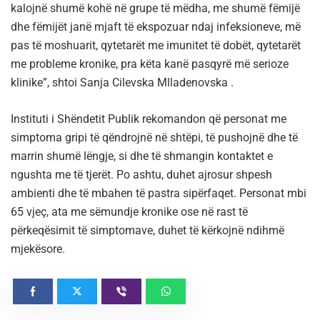
kalojnë shumë kohë në grupe të mëdha, me shumë fëmijë
dhe fëmijët janë mjaft të ekspozuar ndaj infeksioneve, më
pas të moshuarit, qytetarët me imunitet të dobët, qytetarët
me probleme kronike, pra këta kanë pasqyrë më serioze
klinike”, shtoi Sanja Cilevska Mlladenovska .
Instituti i Shëndetit Publik rekomandon që personat me
simptoma gripi të qëndrojnë në shtëpi, të pushojnë dhe të
marrin shumë lëngje, si dhe të shmangin kontaktet e
ngushta me të tjerët. Po ashtu, duhet ajrosur shpesh
ambienti dhe të mbahen të pastra sipërfaqet. Personat mbi
65 vjeç, ata me sëmundje kronike ose në rast të
përkeqësimit të simptomave, duhet të kërkojnë ndihmë
mjekësore.