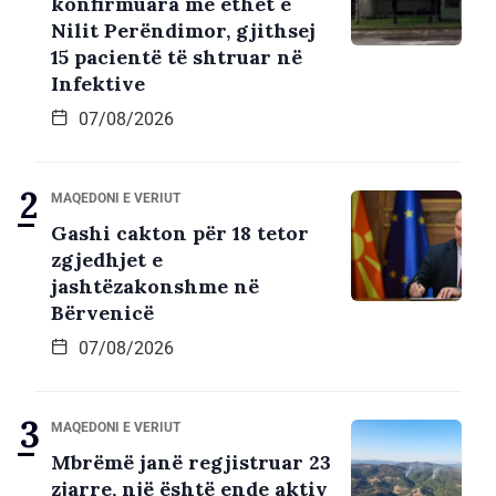
konfirmuara me ethet e
Nilit Perëndimor, gjithsej
15 pacientë të shtruar në
Infektive
07/08/2026
MAQEDONI E VERIUT
Gashi cakton për 18 tetor
zgjedhjet e
jashtëzakonshme në
Bërvenicë
07/08/2026
MAQEDONI E VERIUT
Mbrëmë janë regjistruar 23
zjarre, një është ende aktiv