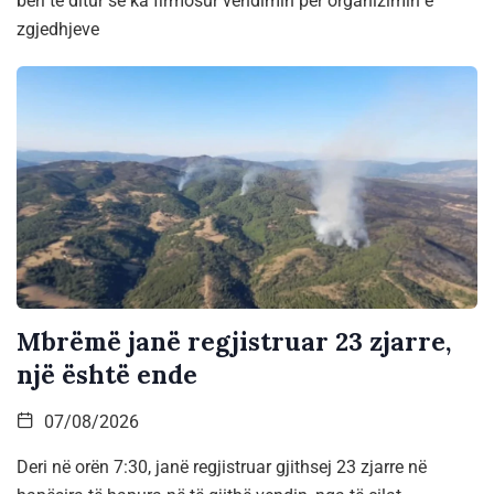
bëri të ditur se ka firmosur vendimin për organizimin e
zgjedhjeve
Mbrëmë janë regjistruar 23 zjarre,
një është ende
07/08/2026
Deri në orën 7:30, janë regjistruar gjithsej 23 zjarre në