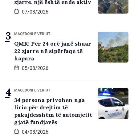
zjarre, një është ende aktiv
07/08/2026
MAQEDONI E VERIUT
QMK: Për 24 orë janë shuar
22 zjarre në sipërfaqe të
hapura
05/08/2026
MAQEDONI E VERIUT
34 persona privohen nga
liria për drejtim të
pakujdesshëm të automjetit
gjatë fundjavës
04/08/2026