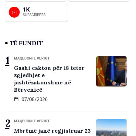
1K
SUBSCRIBERS
TË FUNDIT
MAQEDONI E VERIUT
Gashi cakton për 18 tetor
zgjedhjet e
jashtëzakonshme në
Bërvenicë
07/08/2026
MAQEDONI E VERIUT
Mbrëmë janë regjistruar 23