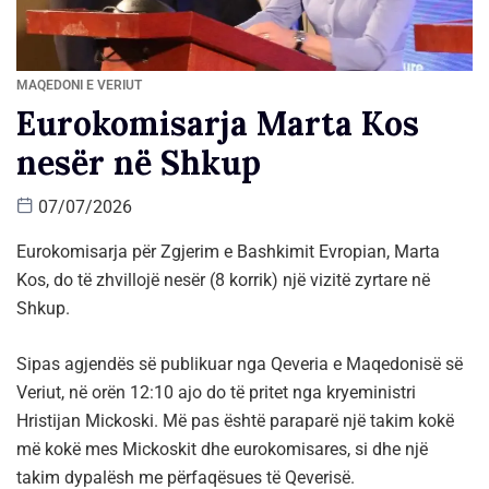
MAQEDONI E VERIUT
Eurokomisarja Marta Kos
nesër në Shkup
07/07/2026
Eurokomisarja për Zgjerim e Bashkimit Evropian, Marta
Kos, do të zhvillojë nesër (8 korrik) një vizitë zyrtare në
Shkup.
Sipas agjendës së publikuar nga Qeveria e Maqedonisë së
Veriut, në orën 12:10 ajo do të pritet nga kryeministri
Hristijan Mickoski. Më pas është paraparë një takim kokë
më kokë mes Mickoskit dhe eurokomisares, si dhe një
takim dypalësh me përfaqësues të Qeverisë.