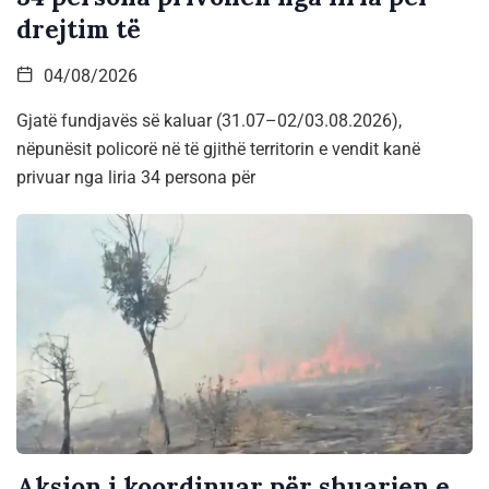
drejtim të
04/08/2026
Gjatë fundjavës së kaluar (31.07–02/03.08.2026),
nëpunësit policorë në të gjithë territorin e vendit kanë
privuar nga liria 34 persona për
Aksion i koordinuar për shuarjen e