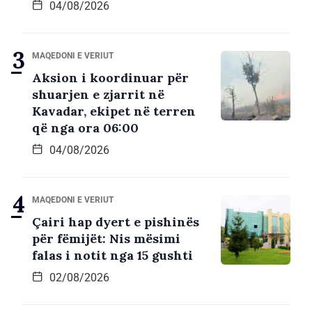
04/08/2026
MAQEDONI E VERIUT
Aksion i koordinuar për
shuarjen e zjarrit në
Kavadar, ekipet në terren
që nga ora 06:00
04/08/2026
MAQEDONI E VERIUT
Çairi hap dyert e pishinës
për fëmijët: Nis mësimi
falas i notit nga 15 gushti
02/08/2026