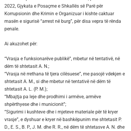
2022, Gjykata e Posaçme e Shkallës së Parë për
Korrupsionin dhe Krimin e Organizuar i kishte caktuar
masën e sigurisë “arrest në burg”, për disa vepra të rënda
penale.
Ai akuzohet për:
“Vrasja e funksionarëve publikë”, mbetur në tentativë, në
dëm të shtetasit A. N.;
“Vrasja në rrethana të tjera cilësuese”, me pasojë vdekjen e
shtetasit A. M., si dhe mbetur në tentativë në dëm të
shtetasit A. L. (P. M.);
“Mbajtja pa leje dhe prodhimi i armëve, armëve
shpërthyese dhe i municionit”;
“Sigurimi i kushteve dhe i mjeteve materiale për të kryer
vrasje”, e dyshuar e kryer në bashkëpunim me shtetasit P.
D., E. S., B. P., J. M. dhe R. R., në dëm të shtetasve A. N. dhe