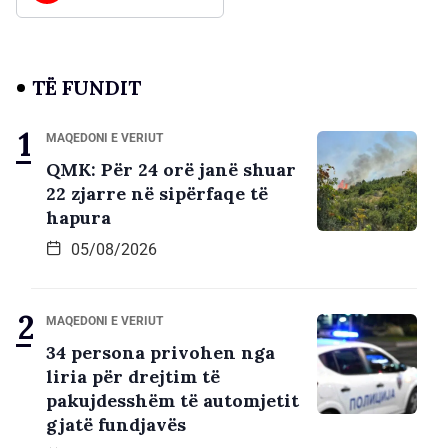
TË FUNDIT
MAQEDONI E VERIUT
QMK: Për 24 orë janë shuar
22 zjarre në sipërfaqe të
hapura
05/08/2026
MAQEDONI E VERIUT
34 persona privohen nga
liria për drejtim të
pakujdesshëm të automjetit
gjatë fundjavës