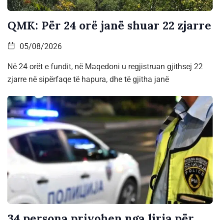
QMK: Për 24 orë janë shuar 22 zjarre
05/08/2026
Në 24 orët e fundit, në Maqedoni u regjistruan gjithsej 22
zjarre në sipërfaqe të hapura, dhe të gjitha janë
34 persona privohen nga liria për