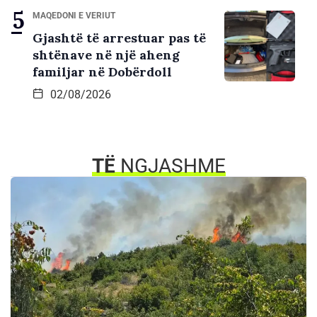
MAQEDONI E VERIUT
Gjashtë të arrestuar pas të
shtënave në një aheng
familjar në Dobërdoll
02/08/2026
TË
NGJASHME