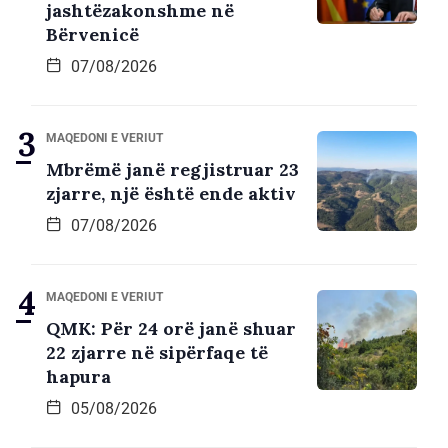
jashtëzakonshme në
Bërvenicë
07/08/2026
MAQEDONI E VERIUT
Mbrëmë janë regjistruar 23
zjarre, një është ende aktiv
07/08/2026
MAQEDONI E VERIUT
QMK: Për 24 orë janë shuar
22 zjarre në sipërfaqe të
hapura
05/08/2026