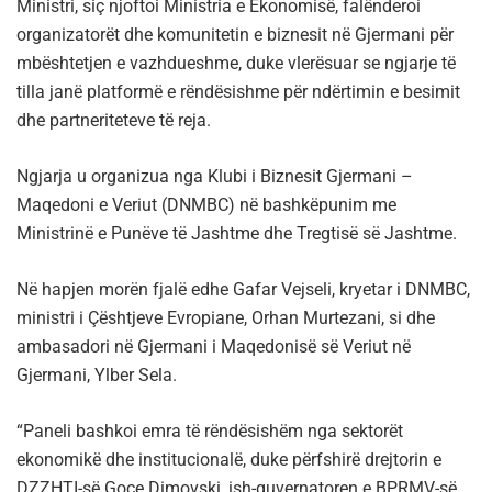
Ministri, siç njoftoi Ministria e Ekonomisë, falënderoi
organizatorët dhe komunitetin e biznesit në Gjermani për
mbështetjen e vazhdueshme, duke vlerësuar se ngjarje të
tilla janë platformë e rëndësishme për ndërtimin e besimit
dhe partneriteteve të reja.
Ngjarja u organizua nga Klubi i Biznesit Gjermani –
Maqedoni e Veriut (DNMBC) në bashkëpunim me
Ministrinë e Punëve të Jashtme dhe Tregtisë së Jashtme.
Në hapjen morën fjalë edhe Gafar Vejseli, kryetar i DNMBC,
ministri i Çështjeve Evropiane, Orhan Murtezani, si dhe
ambasadori në Gjermani i Maqedonisë së Veriut në
Gjermani, Ylber Sela.
“Paneli bashkoi emra të rëndësishëm nga sektorët
ekonomikë dhe institucionalë, duke përfshirë drejtorin e
DZZHTI-së Goce Dimovski, ish-guvernatoren e BPRMV-së