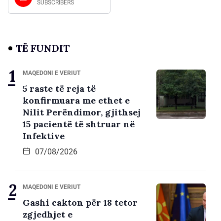
SUBSCRIBERS
TË FUNDIT
MAQEDONI E VERIUT
5 raste të reja të
konfirmuara me ethet e
Nilit Perëndimor, gjithsej
15 pacientë të shtruar në
Infektive
07/08/2026
MAQEDONI E VERIUT
Gashi cakton për 18 tetor
zgjedhjet e