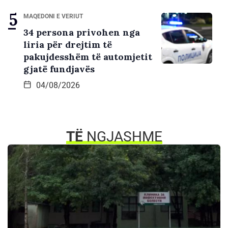
MAQEDONI E VERIUT
34 persona privohen nga
liria për drejtim të
pakujdesshëm të automjetit
gjatë fundjavës
04/08/2026
TË
NGJASHME