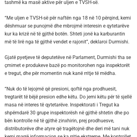
tashmë ka masë aktive për uljen e TVSH-së.
“Me uljen e TVSH-së për naftën nga 18 në 10 përqind, kemi
dëshmuar se punojmë dhe mbrojmë interesin e qytetarëve
kur ka krizë në të gjithë botën. Shteti jonë ka karburantin
më të lirë nga të gjithë vendet e rajonit”, deklaroi Durmishi.
Gjatë pyetjeve të deputetëve në Parlament, Durmishi tha se
çmimet e produkeve bazë po monitorohen nga inspektorët
e tregut, dhe për momentin nuk kanë rritje të mëdha.
“Nuk do të lejojmë që presioni, qoftë nga prodhuesit,
tregtarët të bëjë presion edhe këtu. Do jemi këtu për të sjellë
masa në interes të qytetarëve. Inspektorati i Tregut ka
shpërndarë 30 grupe inspektorësh në gjithë shtetin dhe po
bën kontrolle në të gjithë zinxhirin, prej prodhuesve,
distributorëve dhe atyre që tragëtojnë dhe deri më tani nuk
kemi marrë informacion se ka rritje ekstreme. Me kontrollet