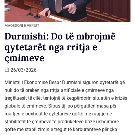
MAQEDONI E VERIUT
Durmishi: Do të mbrojmë
qytetarët nga rritja e
çmimeve
26/03/2026
Ministri i Ekonomisë Besar Durmishi siguron qytetarët që
nuk do të preken nga rritja artificiale e çmimeve nga
tregëtuesit të cilët tentojnë të keqpërdorin situatën e krizës
globale të çmimeve. Sipas tij, po përgatiten masa për
ruajtjen e buxhetit të qytetarëve qoftë me ruajtjen e
stabilitetit të çmimeve të produketeve bazë ushqimore,
qoftë me stabilizimin e tregut të karburanteve për çka