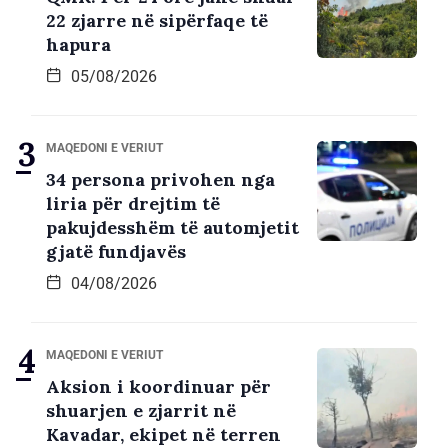
22 zjarre në sipërfaqe të
hapura
05/08/2026
MAQEDONI E VERIUT
34 persona privohen nga
liria për drejtim të
pakujdesshëm të automjetit
gjatë fundjavës
04/08/2026
MAQEDONI E VERIUT
Aksion i koordinuar për
shuarjen e zjarrit në
Kavadar, ekipet në terren