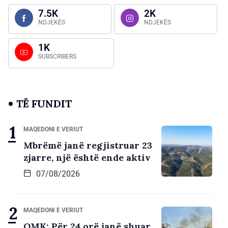
7.5K
2K
NDJEKËS
NDJEKËS
1K
SUBSCRIBERS
TË FUNDIT
MAQEDONI E VERIUT
Mbrëmë janë regjistruar 23
zjarre, një është ende aktiv
07/08/2026
MAQEDONI E VERIUT
QMK: Për 24 orë janë shuar