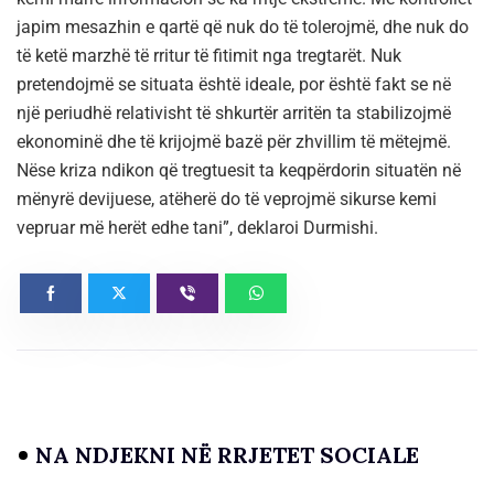
japim mesazhin e qartë që nuk do të tolerojmë, dhe nuk do
të ketë marzhë të rritur të fitimit nga tregtarët. Nuk
pretendojmë se situata është ideale, por është fakt se në
një periudhë relativisht të shkurtër arritën ta stabilizojmë
ekonominë dhe të krijojmë bazë për zhvillim të mëtejmë.
Nëse kriza ndikon që tregtuesit ta keqpërdorin situatën në
mënyrë devijuese, atëherë do të veprojmë sikurse kemi
vepruar më herët edhe tani”, deklaroi Durmishi.
NA NDJEKNI NË RRJETET SOCIALE