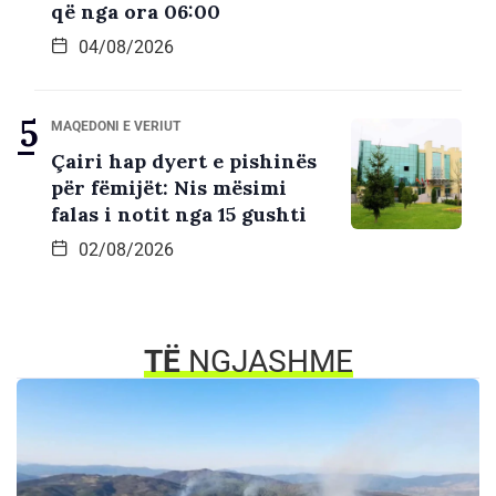
që nga ora 06:00
04/08/2026
MAQEDONI E VERIUT
Çairi hap dyert e pishinës
për fëmijët: Nis mësimi
falas i notit nga 15 gushti
02/08/2026
TË
NGJASHME