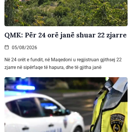
QMK: Për 24 orë janë shuar 22 zjarre
05/08/2026
Në 24 orët e fundit, në Maqedoni u regjistruan gjithsej 22
zjarre në sipërfaqe të hapura, dhe të gjitha janë