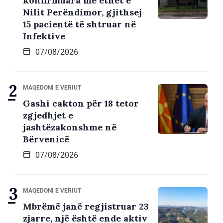
konfirmuara me ethet e
Nilit Perëndimor, gjithsej
15 pacientë të shtruar në
Infektive
07/08/2026
MAQEDONI E VERIUT
Gashi cakton për 18 tetor
zgjedhjet e
jashtëzakonshme në
Bërvenicë
07/08/2026
MAQEDONI E VERIUT
Mbrëmë janë regjistruar 23
zjarre, një është ende aktiv