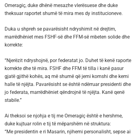
Omeragiç, duke dhënë mesazhe vlerësuese dhe duke
theksuar raportet shumë të mira mes dy institucioneve.
Duka u shpreh se pavarësisht ndryshimit në drejtim,
marrëdhëniet mes FSHF-së dhe FFM-së mbeten solide dhe
korrekte:
“Njerëzit ndryshojnë, por federatat jo. Duhet të kenë raporte
korrekte dhe të mira. FSHF dhe FFM të tilla i kanë pasur
gjatë gjithë kohës, aq më shumë që jemi komshi dhe kemi
halle të njëjta. Pavarësisht se është ndërruar presidenti dhe
jo federata, marrëdhëniet qëndrojnë të njëjta. Kanë qenë
stabile.”
Ai theksoi se njohja e tij me Omeragiç është e hershme,
duke kujtuar rolin e tij të mëparshëm në struktura:
“Me presidentin e ri Masarin, njihemi personalisht, sepse ai