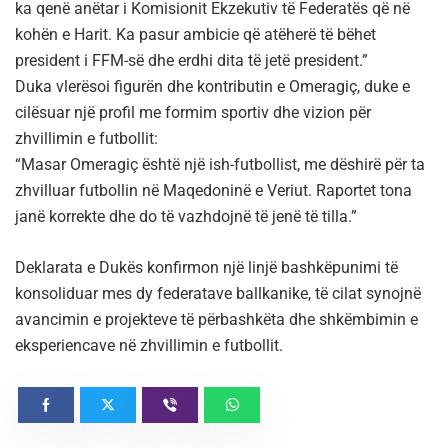
ka qenë anëtar i Komisionit Ekzekutiv të Federatës që në
kohën e Harit. Ka pasur ambicie që atëherë të bëhet
president i FFM-së dhe erdhi dita të jetë president.”
Duka vlerësoi figurën dhe kontributin e Omeragiç, duke e
cilësuar një profil me formim sportiv dhe vizion për
zhvillimin e futbollit:
“Masar Omeragiç është një ish-futbollist, me dëshirë për ta
zhvilluar futbollin në Maqedoninë e Veriut. Raportet tona
janë korrekte dhe do të vazhdojnë të jenë të tilla.”
Deklarata e Dukës konfirmon një linjë bashkëpunimi të
konsoliduar mes dy federatave ballkanike, të cilat synojnë
avancimin e projekteve të përbashkëta dhe shkëmbimin e
eksperiencave në zhvillimin e futbollit.