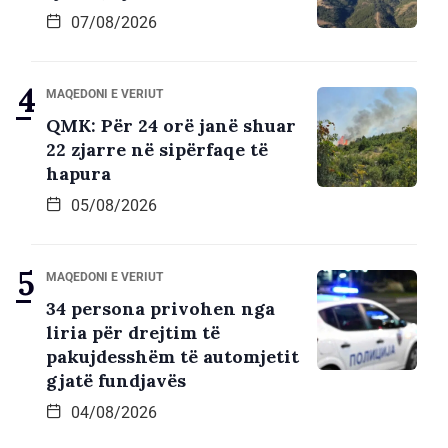
07/08/2026
MAQEDONI E VERIUT
QMK: Për 24 orë janë shuar
22 zjarre në sipërfaqe të
hapura
05/08/2026
MAQEDONI E VERIUT
34 persona privohen nga
liria për drejtim të
pakujdesshëm të automjetit
gjatë fundjavës
04/08/2026