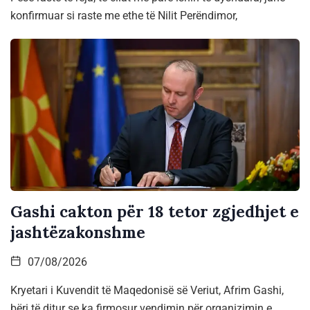
konfirmuar si raste me ethe të Nilit Perëndimor,
Gashi cakton për 18 tetor zgjedhjet e
jashtëzakonshme
07/08/2026
Kryetari i Kuvendit të Maqedonisë së Veriut, Afrim Gashi,
bëri të ditur se ka firmosur vendimin për organizimin e