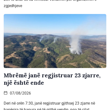
zgjedhjeve
Mbrëmë janë regjistruar 23 zjarre,
një është ende
07/08/2026
Deri në orën 7:30, janë regjistruar gjithsej 23 zjarre në
hapësira të hapura në të gjithë vendin, nga të cilat