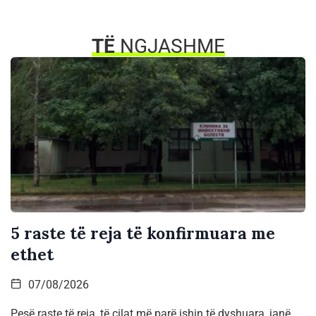
TË
NGJASHME
5 raste të reja të konfirmuara me
ethet
07/08/2026
Pesë raste të reja, të cilat më parë ishin të dyshuara, janë