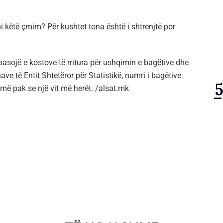
i këtë çmim? Për kushtet tona është i shtrenjtë por
pasojë e kostove të rritura për ushqimin e bagëtive dhe
ave të Entit Shtetëror për Statistikë, numri i bagëtive
 më pak se një vit më herët. /alsat.mk