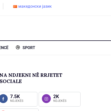
македонски јазик
ENCË
SPORT
NA NDJEKNI NË RRJETET
SOCIALE
7.5K
2K
NDJEKËS
NDJEKËS