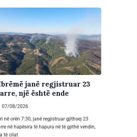
brëmë janë regjistruar 23
jarre, një është ende
07/08/2026
ri në orën 7:30, janë regjistruar gjithsej 23
arre në hapësira të hapura në të gjithë vendin,
a të cilat