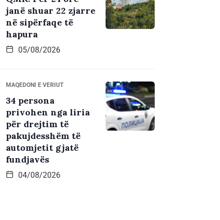
janë shuar 22 zjarre
në sipërfaqe të
hapura
05/08/2026
MAQEDONI E VERIUT
34 persona
privohen nga liria
për drejtim të
pakujdesshëm të
automjetit gjatë
fundjavës
04/08/2026