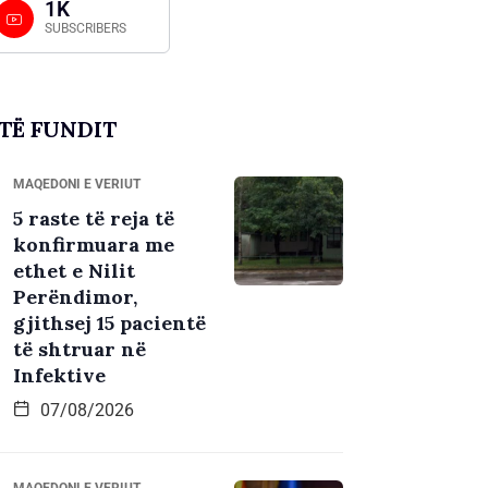
1K
SUBSCRIBERS
TË FUNDIT
MAQEDONI E VERIUT
5 raste të reja të
konfirmuara me
ethet e Nilit
Perëndimor,
gjithsej 15 pacientë
të shtruar në
Infektive
07/08/2026
MAQEDONI E VERIUT