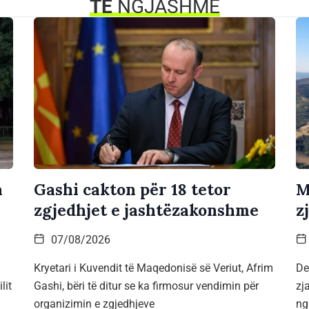
TË
NGJASHME
a
Gashi cakton për 18 tetor
M
zgjedhjet e jashtëzakonshme
z
07/08/2026
Kryetari i Kuvendit të Maqedonisë së Veriut, Afrim
De
lit
Gashi, bëri të ditur se ka firmosur vendimin për
zj
organizimin e zgjedhjeve
ng