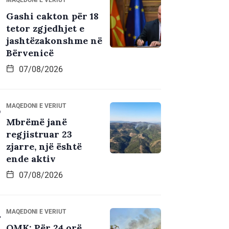
Gashi cakton për 18
tetor zgjedhjet e
jashtëzakonshme në
Bërvenicë
07/08/2026
MAQEDONI E VERIUT
Mbrëmë janë
regjistruar 23
zjarre, një është
ende aktiv
07/08/2026
MAQEDONI E VERIUT
QMK: Për 24 orë