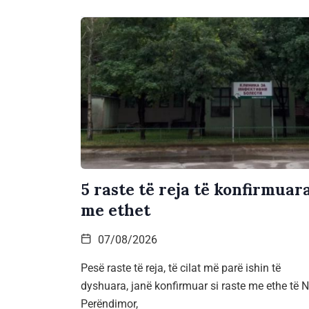
5 raste të reja të konfirmuar
me ethet
07/08/2026
Pesë raste të reja, të cilat më parë ishin të
dyshuara, janë konfirmuar si raste me ethe të Ni
Perëndimor,