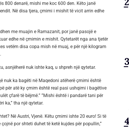
pës 800 denarë, mishi me koc 600 den. Këto janë
ndit. Në disa tjera, çmimi i mishit të vicit arrin edhe
 lidhen me muajin e Ramazanit, por janë pasojë e
ikuar edhe në çmimin e mishit. Qytetarët nga ana tjetër
tes vetëm disa copa mish në muaj, e për një kilogram
.
u, asnjëherë nuk ishte kaq, u shpreh një qytetar.
që nuk ka bagëti në Maqedoni atëherë çmimi është
opë për atë ky çmim është real pasi ushqimi i bagëtive
ulët çfarë të bëjmë.” ”Mishi është i pandarë tani për
i ka,” tha një qytetar.
htet? Në Austri, Vjenë. Këtu çmimi ishte 20 euro! Si të
 çojnë por shteti duhet të ketë kujdes për popullin,”