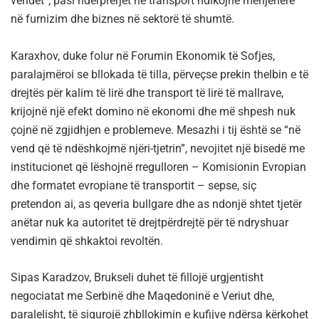
vendet”, pasi ndërprerjet në transport ndikojnë menjëherë
në furnizim dhe biznes në sektorë të shumtë.
Karaxhov, duke folur në Forumin Ekonomik të Sofjes,
paralajmëroi se bllokada të tilla, përveçse prekin thelbin e të
drejtës për kalim të lirë dhe transport të lirë të mallrave,
krijojnë një efekt domino në ekonomi dhe më shpesh nuk
çojnë në zgjidhjen e problemeve. Mesazhi i tij është se “në
vend që të ndëshkojmë njëri-tjetrin”, nevojitet një bisedë me
institucionet që lëshojnë rregulloren – Komisionin Evropian
dhe formatet evropiane të transportit – sepse, siç
pretendon ai, as qeveria bullgare dhe as ndonjë shtet tjetër
anëtar nuk ka autoritet të drejtpërdrejtë për të ndryshuar
vendimin që shkaktoi revoltën.
Sipas Karadzov, Brukseli duhet të fillojë urgjentisht
negociatat me Serbinë dhe Maqedoninë e Veriut dhe,
paralelisht, të sigurojë zhbllokimin e kufijve ndërsa kërkohet