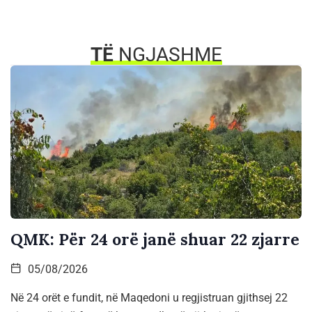
TË
NGJASHME
QMK: Për 24 orë janë shuar 22 zjarre
05/08/2026
Në 24 orët e fundit, në Maqedoni u regjistruan gjithsej 22