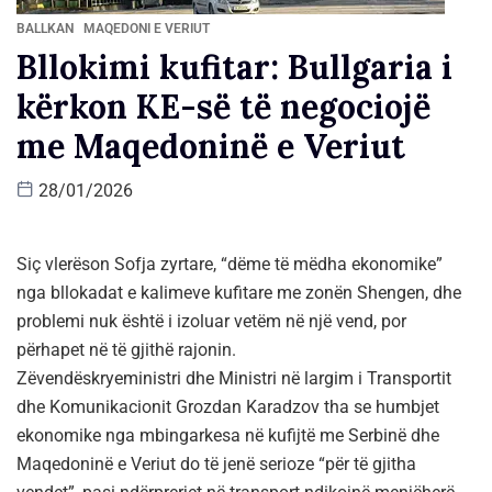
BALLKAN
MAQEDONI E VERIUT
Bllokimi kufitar: Bullgaria i
kërkon KE-së të negociojë
me Maqedoninë e Veriut
28/01/2026
Siç vlerëson Sofja zyrtare, “dëme të mëdha ekonomike”
nga bllokadat e kalimeve kufitare me zonën Shengen, dhe
problemi nuk është i izoluar vetëm në një vend, por
përhapet në të gjithë rajonin.
Zëvendëskryeministri dhe Ministri në largim i Transportit
dhe Komunikacionit Grozdan Karadzov tha se humbjet
ekonomike nga mbingarkesa në kufijtë me Serbinë dhe
Maqedoninë e Veriut do të jenë serioze “për të gjitha