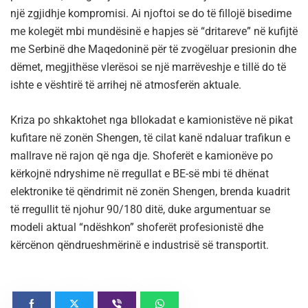
një zgjidhje kompromisi. Ai njoftoi se do të fillojë bisedime
me kolegët mbi mundësinë e hapjes së “dritareve” në kufijtë
me Serbinë dhe Maqedoninë për të zvogëluar presionin dhe
dëmet, megjithëse vlerësoi se një marrëveshje e tillë do të
ishte e vështirë të arrihej në atmosferën aktuale.
Kriza po shkaktohet nga bllokadat e kamionistëve në pikat
kufitare në zonën Shengen, të cilat kanë ndaluar trafikun e
mallrave në rajon që nga dje. Shoferët e kamionëve po
kërkojnë ndryshime në rregullat e BE-së mbi të dhënat
elektronike të qëndrimit në zonën Shengen, brenda kuadrit
të rregullit të njohur 90/180 ditë, duke argumentuar se
modeli aktual “ndëshkon” shoferët profesionistë dhe
kërcënon qëndrueshmërinë e industrisë së transportit.