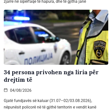
zjarre në sipërfaqe të hapura, dhe të gjitha janë
34 persona privohen nga liria për
drejtim të
04/08/2026
Gjatë fundjavës së kaluar (31.07–02/03.08.2026),
nëpunësit policorë në të gjithë territorin e vendit kanë