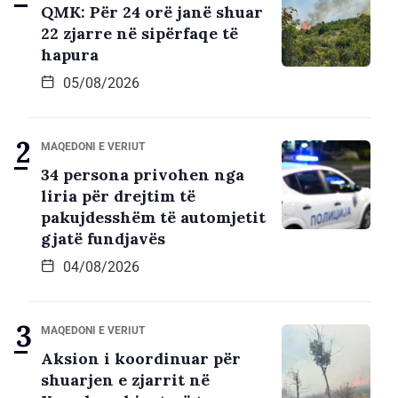
QMK: Për 24 orë janë shuar
22 zjarre në sipërfaqe të
hapura
05/08/2026
MAQEDONI E VERIUT
34 persona privohen nga
liria për drejtim të
pakujdesshëm të automjetit
gjatë fundjavës
04/08/2026
MAQEDONI E VERIUT
Aksion i koordinuar për
shuarjen e zjarrit në