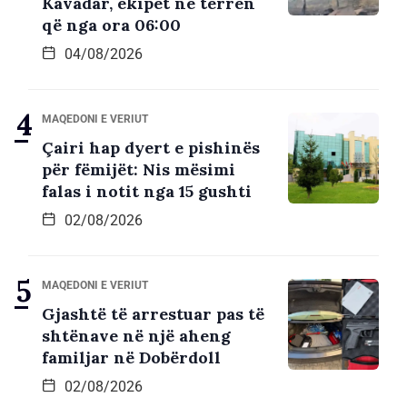
Kavadar, ekipet në terren
që nga ora 06:00
04/08/2026
MAQEDONI E VERIUT
Çairi hap dyert e pishinës
për fëmijët: Nis mësimi
falas i notit nga 15 gushti
02/08/2026
MAQEDONI E VERIUT
Gjashtë të arrestuar pas të
shtënave në një aheng
familjar në Dobërdoll
02/08/2026