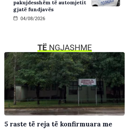
pakujdesshëm të automjetit
gjatë fundjavës
04/08/2026
TË
NGJASHME
5 raste të reja të konfirmuara me