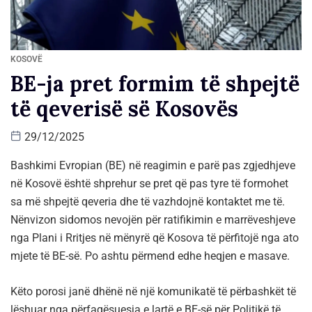
KOSOVË
BE-ja pret formim të shpejtë
të qeverisë së Kosovës
29/12/2025
Bashkimi Evropian (BE) në reagimin e parë pas zgjedhjeve
në Kosovë është shprehur se pret që pas tyre të formohet
sa më shpejtë qeveria dhe të vazhdojnë kontaktet me të.
Nënvizon sidomos nevojën për ratifikimin e marrëveshjeve
nga Plani i Rritjes në mënyrë që Kosova të përfitojë nga ato
mjete të BE-së. Po ashtu përmend edhe heqjen e masave.
Këto porosi janë dhënë në një komunikatë të përbashkët të
lëshuar nga përfaqësuesja e lartë e BE-së për Politikë të