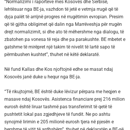
“Normalizimi i raporteve mes Kosovës dhe Serbisë,
lehtësuar nga BE-ja, vazhdon të jetë e vetmja rrugë që të
dyja palët të arrijnë progres në rrugëtimin evropian. Presim
që të gjitha obligimet që dalin nga Marrëveshja për rrugën
drejt normalizimit, si dhe ato të mëhershme nga dialogu, të
zbatohen pa vonesa të reja dhe pa parakushte. BE mbetet e
gatshme të mirëpret një takim të nivelit të lartë sapo të
përmbushen kushtet”, thuhet në këtë deklaratë.
Në fund Kallas dhe Kos njoftojnë edhe se masat ndaj
Kosovës janë duke u hequr nga BE-ja.
“Të rikujtojmë, BE është duke lëvizur përpara me heqjen e
masave ndaj Kosovës. Asistenca financiare prej 216 milion
eurosh është liruar tashmë pas transferimit të qetë të
pushtetit lokal pas zgjedhjeve të fundit. Ne po ashtu
synojmë lirimin e 205 milionë eurosh tjera në pjesën e
hershme të vitit të ardhshëm”, thuhet në deklaratën e BE-së.