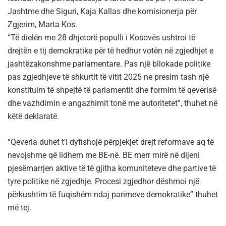
Jashtme dhe Siguri, Kaja Kallas dhe komisionerja për
Zgjerim, Marta Kos.
“Të dielën me 28 dhjetorë populli i Kosovës ushtroi të
drejtën e tij demokratike për të hedhur votën në zgjedhjet e
jashtëzakonshme parlamentare. Pas një bllokade politike
pas zgjedhjeve të shkurtit të vitit 2025 ne presim tash një
konstituim të shpejtë të parlamentit dhe formim të qeverisë
dhe vazhdimin e angazhimit tonë me autoritetet”, thuhet në
këtë deklaratë.
“Qeveria duhet t’i dyfishojë përpjekjet drejt reformave aq të
nevojshme që lidhem me BE-në. BE merr mirë në dijeni
pjesëmarrjen aktive të të gjitha komuniteteve dhe partive të
tyre politike në zgjedhje. Procesi zgjedhor dëshmoi një
përkushtim të fuqishëm ndaj parimeve demokratike” thuhet
më tej.