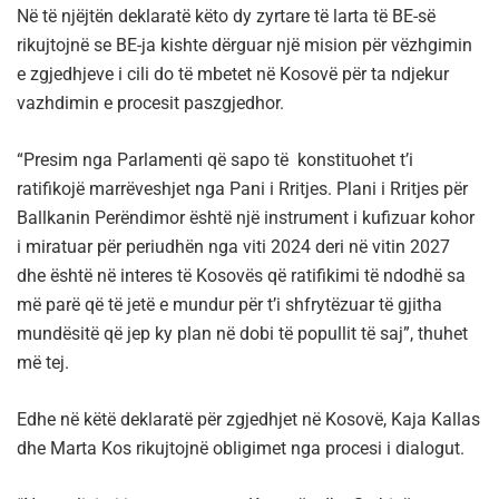
Në të njëjtën deklaratë këto dy zyrtare të larta të BE-së
rikujtojnë se BE-ja kishte dërguar një mision për vëzhgimin
e zgjedhjeve i cili do të mbetet në Kosovë për ta ndjekur
vazhdimin e procesit paszgjedhor.
“Presim nga Parlamenti që sapo të konstituohet t’i
ratifikojë marrëveshjet nga Pani i Rritjes. Plani i Rritjes për
Ballkanin Perëndimor është një instrument i kufizuar kohor
i miratuar për periudhën nga viti 2024 deri në vitin 2027
dhe është në interes të Kosovës që ratifikimi të ndodhë sa
më parë që të jetë e mundur për t’i shfrytëzuar të gjitha
mundësitë që jep ky plan në dobi të popullit të saj”, thuhet
më tej.
Edhe në këtë deklaratë për zgjedhjet në Kosovë, Kaja Kallas
dhe Marta Kos rikujtojnë obligimet nga procesi i dialogut.