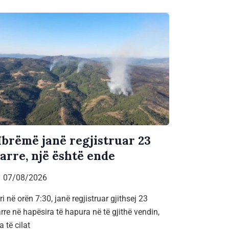
brëmë janë regjistruar 23
jarre, një është ende
07/08/2026
ri në orën 7:30, janë regjistruar gjithsej 23
arre në hapësira të hapura në të gjithë vendin,
a të cilat