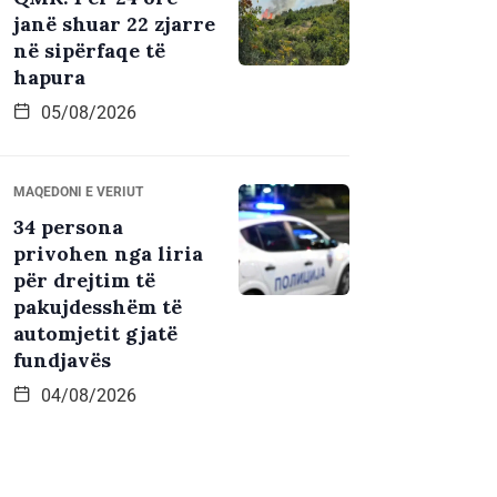
janë shuar 22 zjarre
në sipërfaqe të
hapura
05/08/2026
MAQEDONI E VERIUT
34 persona
privohen nga liria
për drejtim të
pakujdesshëm të
automjetit gjatë
fundjavës
04/08/2026