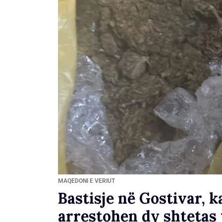
MAQEDONI E VERIUT
Bastisje në Gostivar, 
arrestohen dy shtetas