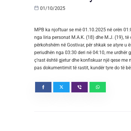
01/10/2025
MPB ka njoftuar se më 01.10.2025 në orën 01:0
nga liria personat M.A.K. (18) dhe M.J. (19), t
përkohshëm në Gostivar, për shkak se atyre u ë
periudhën nga 03:30 deri në 04:10, me urdhër gj
ç’rast është gjetur dhe konfiskuar një qese me 
pas dokumentimit të rastit, kundër tyre do të bë