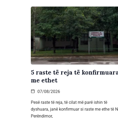
5 raste të reja të konfirmuar
me ethet
07/08/2026
Pesë raste të reja, të cilat më parë ishin të
dyshuara, janë konfirmuar si raste me ethe të Ni
Perëndimor,