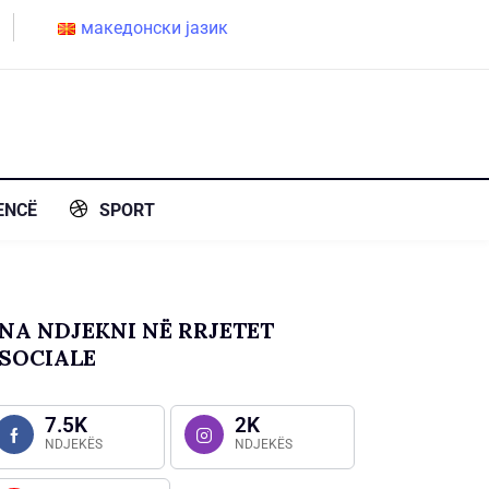
македонски јазик
ENCË
SPORT
NA NDJEKNI NË RRJETET
SOCIALE
7.5K
2K
NDJEKËS
NDJEKËS