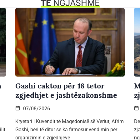
TË
NGJASHME
a
Gashi cakton për 18 tetor
M
zgjedhjet e jashtëzakonshme
z
07/08/2026
Kryetari i Kuvendit të Maqedonisë së Veriut, Afrim
De
lit
Gashi, bëri të ditur se ka firmosur vendimin për
zj
organizimin e zgjedhjeve
ng