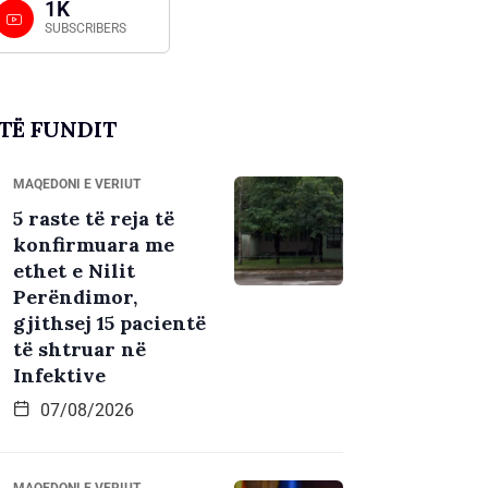
1K
SUBSCRIBERS
TË FUNDIT
MAQEDONI E VERIUT
5 raste të reja të
konfirmuara me
ethet e Nilit
Perëndimor,
gjithsej 15 pacientë
të shtruar në
Infektive
07/08/2026
MAQEDONI E VERIUT