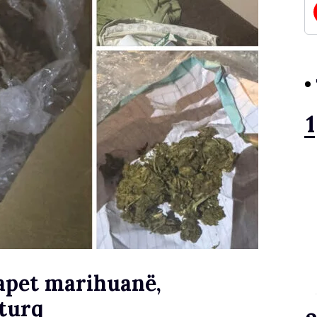
kapet marihuanë,
 turq