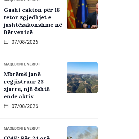
Gashi cakton për 18
tetor zgjedhjet e
jashtëzakonshme në
Bërvenicë
07/08/2026
MAQEDONI E VERIUT
Mbrëmë janë
regjistruar 23
zjarre, një është
ende aktiv
07/08/2026
MAQEDONI E VERIUT
QMK: Për 24 orë