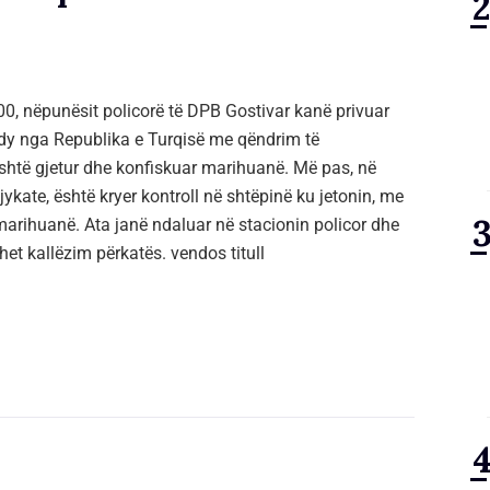
0, nëpunësit policorë të DPB Gostivar kanë privuar
ë dy nga Republika e Turqisë me qëndrim të
shtë gjetur dhe konfiskuar marihuanë. Më pas, në
ykate, është kryer kontroll në shtëpinë ku jetonin, me
marihuanë. Ata janë ndaluar në stacionin policor dhe
het kallëzim përkatës. vendos titull