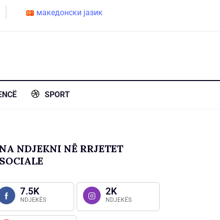
македонски јазик
ENCË
SPORT
NA NDJEKNI NË RRJETET
SOCIALE
7.5K
2K
NDJEKËS
NDJEKËS