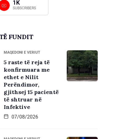
1K
SUBSCRIBERS
TË FUNDIT
MAQEDONI E VERIUT
5 raste të reja të
konfirmuara me
ethet e Nilit
Perëndimor,
gjithsej 15 pacientë
të shtruar në
Infektive
07/08/2026
MAQEDONI E VERIUT