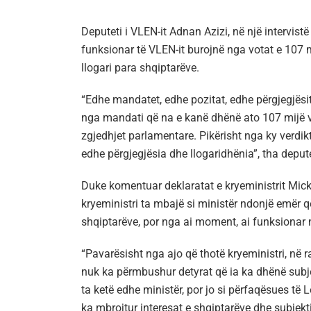
Deputeti i VLEN-it Adnan Azizi, në një intervist
funksionar të VLEN-it burojnë nga votat e 107 
llogari para shqiptarëve.
“Edhe mandatet, edhe pozitat, edhe përgjegjësit
nga mandati që na e kanë dhënë ato 107 mijë 
zgjedhjet parlamentare. Pikërisht nga ky verdik
edhe përgjegjësia dhe llogaridhënia”, tha depute
Duke komentuar deklaratat e kryeministrit Mick
kryeministri ta mbajë si ministër ndonjë emër q
shqiptarëve, por nga ai moment, ai funksionar
“Pavarësisht nga ajo që thotë kryeministri, në ra
nuk ka përmbushur detyrat që ia ka dhënë subje
ta ketë edhe ministër, por jo si përfaqësues të 
ka mbrojtur interesat e shqiptarëve dhe subjekt