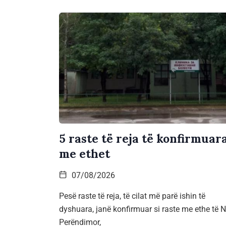
5 raste të reja të konfirmuar
me ethet
07/08/2026
Pesë raste të reja, të cilat më parë ishin të
dyshuara, janë konfirmuar si raste me ethe të Ni
Perëndimor,