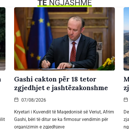
TË
NGJASHME
a
Gashi cakton për 18 tetor
M
zgjedhjet e jashtëzakonshme
z
07/08/2026
Kryetari i Kuvendit të Maqedonisë së Veriut, Afrim
De
lit
Gashi, bëri të ditur se ka firmosur vendimin për
zj
organizimin e zgjedhjeve
ng