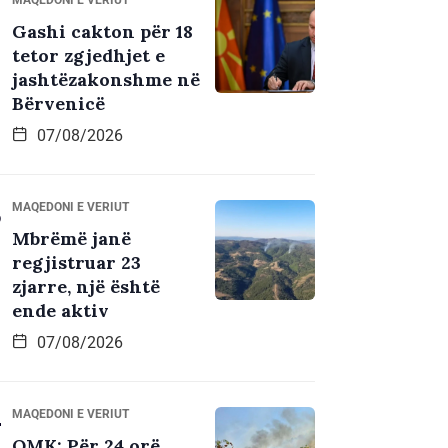
Gashi cakton për 18
tetor zgjedhjet e
jashtëzakonshme në
Bërvenicë
07/08/2026
MAQEDONI E VERIUT
Mbrëmë janë
regjistruar 23
zjarre, një është
ende aktiv
07/08/2026
MAQEDONI E VERIUT
QMK: Për 24 orë