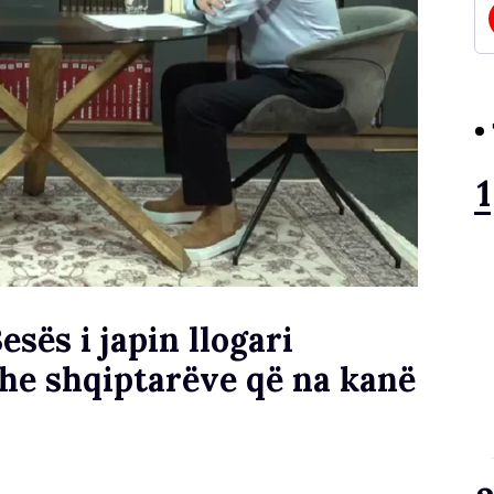
esës i japin llogari
dhe shqiptarëve që na kanë