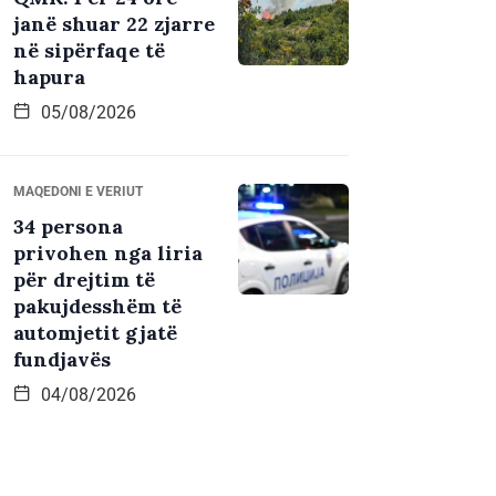
janë shuar 22 zjarre
në sipërfaqe të
hapura
05/08/2026
MAQEDONI E VERIUT
34 persona
privohen nga liria
për drejtim të
pakujdesshëm të
automjetit gjatë
fundjavës
04/08/2026