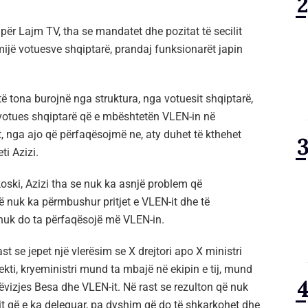
ë për Lajm TV, tha se mandatet dhe pozitat të secilit
mijë votuesve shqiptarë, prandaj funksionarët japin
ë tona burojnë nga struktura, nga votuesit shqiptarë,
votues shqiptarë që e mbështetën VLEN-in në
t, nga ajo që përfaqësojmë ne, aty duhet të kthehet
ti Azizi.
oski, Azizi tha se nuk ka asnjë problem që
ë nuk ka përmbushur pritjet e VLEN-it dhe të
 nuk do ta përfaqësojë më VLEN-in.
st se jepet një vlerësim se X drejtori apo X ministri
kti, kryeministri mund ta mbajë në ekipin e tij, mund
Lëvizjes Besa dhe VLEN-it. Në rast se rezulton që nuk
it që e ka deleguar, pa dyshim që do të shkarkohet dhe