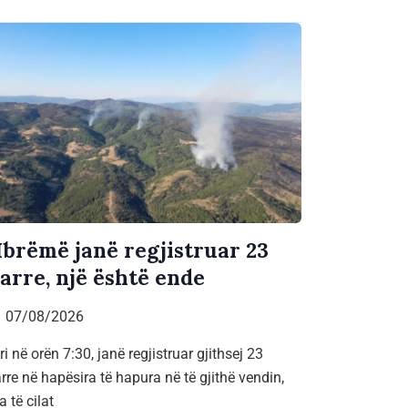
brëmë janë regjistruar 23
jarre, një është ende
07/08/2026
ri në orën 7:30, janë regjistruar gjithsej 23
arre në hapësira të hapura në të gjithë vendin,
a të cilat