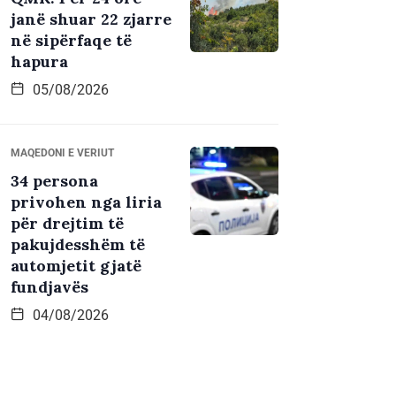
janë shuar 22 zjarre
në sipërfaqe të
hapura
05/08/2026
MAQEDONI E VERIUT
34 persona
privohen nga liria
për drejtim të
pakujdesshëm të
automjetit gjatë
fundjavës
04/08/2026