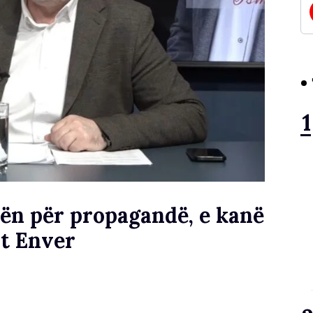
orën për propagandë, e kanë
it Enver