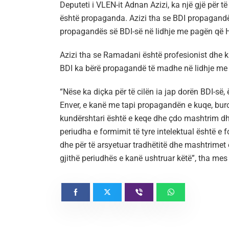
Deputeti i VLEN-it Adnan Azizi, ka një gjë për të
është propaganda. Azizi tha se BDI propagandën
propagandës së BDI-së në lidhje me pagën që
Azizi tha se Ramadani është profesionist dhe k
BDI ka bërë propagandë të madhe në lidhje me 
“Nëse ka diçka për të cilën ia jap dorën BDI-së
Enver, e kanë me tapi propagandën e kuqe, buro
kundërshtari është e keqe dhe çdo mashtrim dhe
periudha e formimit të tyre intelektual është e 
dhe për të arsyetuar tradhëtitë dhe mashtrimet 
gjithë periudhës e kanë ushtruar këtë”, tha mes 