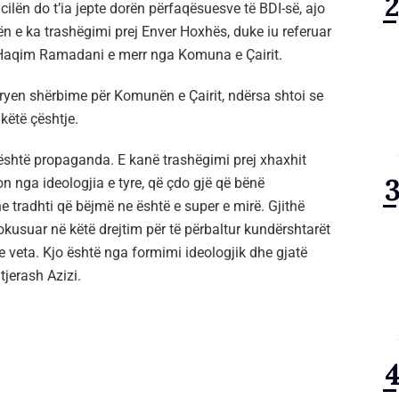
 cilën do t’ia jepte dorën përfaqësuesve të BDI-së, ajo
 e ka trashëgimi prej Enver Hoxhës, duke iu referuar
 Haqim Ramadani e merr nga Komuna e Çairit.
ryen shërbime për Komunën e Çairit, ndërsa shtoi se
këtë çështje.
, është propaganda. E kanë trashëgimi prej xhaxhit
n nga ideologjia e tyre, që çdo gjë që bënë
 tradhti që bëjmë ne është e super e mirë. Gjithë
fokusuar në këtë drejtim për të përbaltur kundërshtarët
e veta. Kjo është nga formimi ideologjik dhe gjatë
tjerash Azizi.