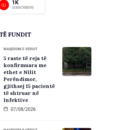
1K
SUBSCRIBERS
TË FUNDIT
MAQEDONI E VERIUT
5 raste të reja të
konfirmuara me
ethet e Nilit
Perëndimor,
gjithsej 15 pacientë
të shtruar në
Infektive
07/08/2026
MAQEDONI E VERIUT