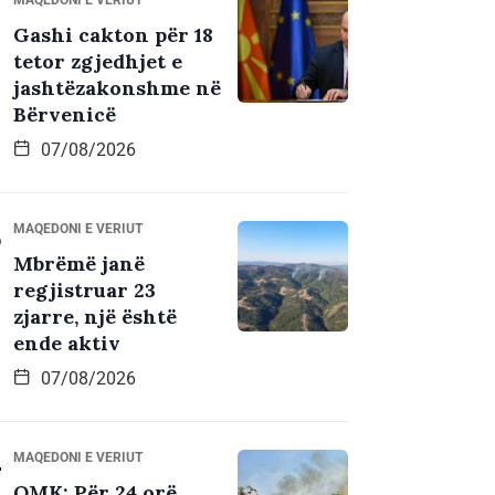
Gashi cakton për 18
tetor zgjedhjet e
jashtëzakonshme në
Bërvenicë
07/08/2026
MAQEDONI E VERIUT
Mbrëmë janë
regjistruar 23
zjarre, një është
ende aktiv
07/08/2026
MAQEDONI E VERIUT
QMK: Për 24 orë