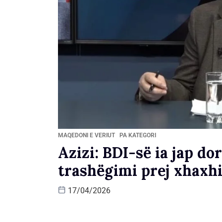
MAQEDONI E VERIUT
PA KATEGORI
Azizi: BDI-së ia jap d
trashëgimi prej xhaxh
17/04/2026