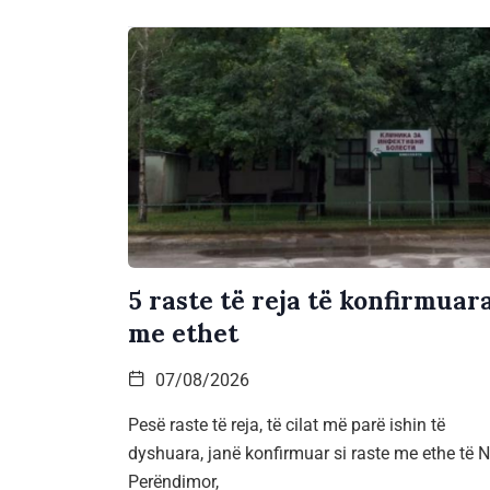
5 raste të reja të konfirmuar
me ethet
07/08/2026
Pesë raste të reja, të cilat më parë ishin të
dyshuara, janë konfirmuar si raste me ethe të Ni
Perëndimor,