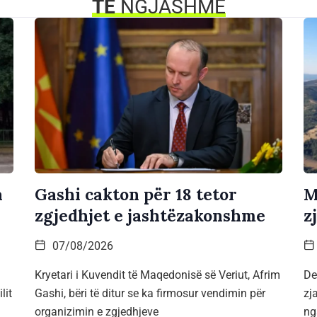
TË
NGJASHME
a
Gashi cakton për 18 tetor
M
zgjedhjet e jashtëzakonshme
z
07/08/2026
Kryetari i Kuvendit të Maqedonisë së Veriut, Afrim
De
lit
Gashi, bëri të ditur se ka firmosur vendimin për
zj
organizimin e zgjedhjeve
ng