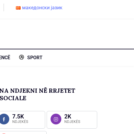
македонски јазик
ENCË
SPORT
NA NDJEKNI NË RRJETET
SOCIALE
7.5K
2K
NDJEKËS
NDJEKËS