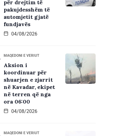
për drejtim të
pakujdesshëm të
automjetit gjatë
fundjavës
04/08/2026
MAQEDONI E VERIUT
Aksion i
koordinuar për
shuarjen e zjarrit
në Kavadar, ekipet
në terren që nga
ora 06:00
04/08/2026
MAQEDONI E VERIUT