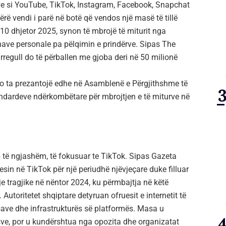
ave si YouTube, TikTok, Instagram, Facebook, Snapchat
rë vendi i parë në botë që vendos një masë të tillë
ë 10 dhjetor 2025, synon të mbrojë të miturit nga
ave personale pa pëlqimin e prindërve. Sipas The
rregull do të përballen me gjoba deri në 50 milionë
do ta prezantojë edhe në Asamblenë e Përgjithshme të
ndardeve ndërkombëtare për mbrojtjen e të miturve në
 të ngjashëm, të fokusuar te TikTok. Sipas Gazeta
esin në TikTok për një periudhë njëvjeçare duke filluar
e tragjike në nëntor 2024, ku përmbajtja në këtë
 Autoritetet shqiptare detyruan ofruesit e internetit të
esave dhe infrastrukturës së platformës. Masa u
e, por u kundërshtua nga opozita dhe organizatat