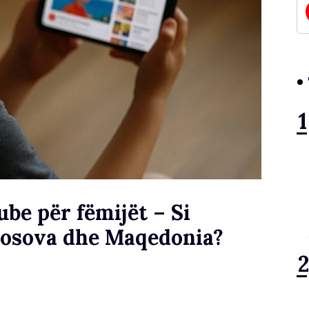
be për fëmijët – Si
Kosova dhe Maqedonia?