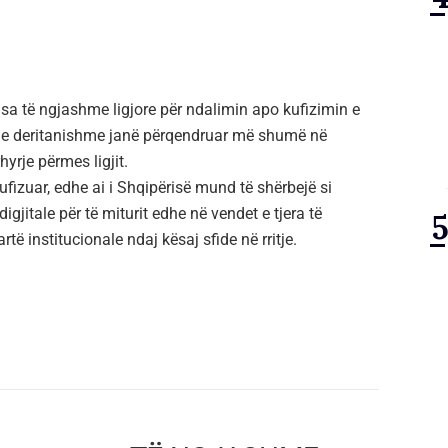
 të ngjashme ligjore për ndalimin apo kufizimin e
at e deritanishme janë përqendruar më shumë në
yrje përmes ligjit.
ufizuar, edhe ai i Shqipërisë mund të shërbejë si
igjitale për të miturit edhe në vendet e tjera të
të institucionale ndaj kësaj sfide në rritje.