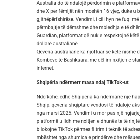
Australia do të ndalojë përdorimin e platform
dhe X për fëmijët nën moshën 16 vjeç, duke u bë
gjithëpërfshirëse. Vendimi, i cili hyn në fuqi m
përmbajtje të dëmshme dhe mbledhja e të dhën
Guardian, platformat që nuk e respektojnë këtë 
dollarë australianë.
Qeveria australiane ka njoftuar se këtë nismë 
Kombeve të Bashkuara, me qëllim nxitjen e sta
internet.
Shqipëria ndërmerr masa ndaj TikTok-ut
Ndërkohë, edhe Shqipëria ka ndërmarrë një hap
Shqip, qeveria shqiptare vendosi të ndalojë aks
nga marsi 2025. Vendimi u mor pas një ngjarjej
platformë u lidh me nxitjen e dhunës te të rinjtë.
bllokojnë TikTok përmes filtrimit teknik të adr
mbështet nga shumica e prindërve dhe mësuesv