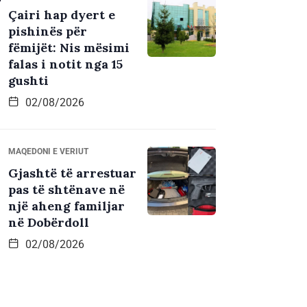
Çairi hap dyert e
pishinës për
fëmijët: Nis mësimi
falas i notit nga 15
gushti
02/08/2026
MAQEDONI E VERIUT
Gjashtë të arrestuar
pas të shtënave në
një aheng familjar
në Dobërdoll
02/08/2026