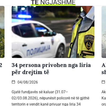
TË
NGJASHME
2
34 persona privohen nga liria
A
për drejtim të
s
04/08/2026
Gjatë fundjavës së kaluar (31.07–
Ak
02/03.08.2026), nëpunësit policorë në të gjithë
Ka
territorin e vendit kanë privuar nga liria 34
or