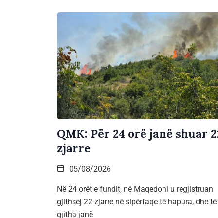
QMK: Për 24 orë janë shuar 2
zjarre
05/08/2026
Në 24 orët e fundit, në Maqedoni u regjistruan
gjithsej 22 zjarre në sipërfaqe të hapura, dhe të
gjitha janë