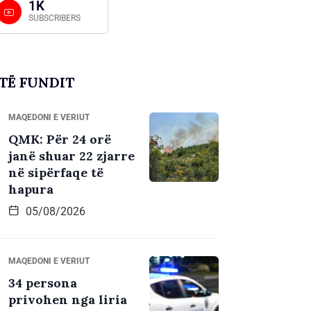
1K
SUBSCRIBERS
TË FUNDIT
MAQEDONI E VERIUT
QMK: Për 24 orë
janë shuar 22 zjarre
në sipërfaqe të
hapura
05/08/2026
MAQEDONI E VERIUT
34 persona
privohen nga liria