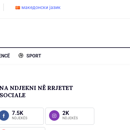
македонски јазик
ENCË
SPORT
NA NDJEKNI NË RRJETET
SOCIALE
7.5K
2K
NDJEKËS
NDJEKËS