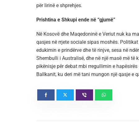
për lirinë e shprehjes.
Prishtina e Shkupi ende në “gjumë”
Në Kosovë dhe Maqedoninë e Veriut nuk ka masa
qasjes në rrjete sociale sipas moshës. Politik
edukimin e prindërve dhe të rinjve, sesa në ndërh
Shembulli i Australisë, dhe në një masë më të k
pikënisje për debat mbi rregullimin e hapësirës d
Ballkanit, ku deri më tani mungon një qasje e qar