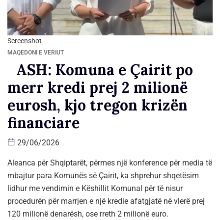
Screenshot
MAQEDONI E VERIUT
ASH: Komuna e Çairit po
merr kredi prej 2 milionë
eurosh, kjo tregon krizën
financiare
29/06/2026
Aleanca për Shqiptarët, përmes një konference për media të
mbajtur para Komunës së Çairit, ka shprehur shqetësim
lidhur me vendimin e Këshillit Komunal për të nisur
procedurën për marrjen e një kredie afatgjatë në vlerë prej
120 milionë denarësh, ose rreth 2 milionë euro.