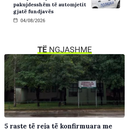
pakujdesshëm të automjetit
gjatë fundjavës
04/08/2026
TË
NGJASHME
5 raste të reja të konfirmuara me