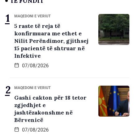
TË FUNDIT
MAQEDONI E VERIUT
5 raste të reja të
konfirmuara me ethet e
Nilit Perëndimor, gjithsej
15 pacientë të shtruar në
Infektive
07/08/2026
MAQEDONI E VERIUT
Gashi cakton për 18 tetor
zgjedhjet e
jashtëzakonshme në
Bërvenicë
07/08/2026