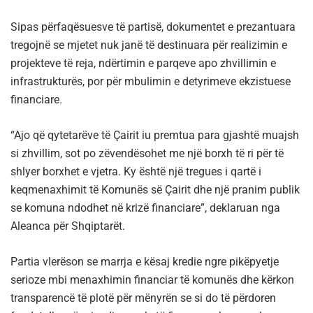
Sipas përfaqësuesve të partisë, dokumentet e prezantuara
tregojnë se mjetet nuk janë të destinuara për realizimin e
projekteve të reja, ndërtimin e parqeve apo zhvillimin e
infrastrukturës, por për mbulimin e detyrimeve ekzistuese
financiare.
“Ajo që qytetarëve të Çairit iu premtua para gjashtë muajsh
si zhvillim, sot po zëvendësohet me një borxh të ri për të
shlyer borxhet e vjetra. Ky është një tregues i qartë i
keqmenaxhimit të Komunës së Çairit dhe një pranim publik
se komuna ndodhet në krizë financiare”, deklaruan nga
Aleanca për Shqiptarët.
Partia vlerëson se marrja e kësaj kredie ngre pikëpyetje
serioze mbi menaxhimin financiar të komunës dhe kërkon
transparencë të plotë për mënyrën se si do të përdoren