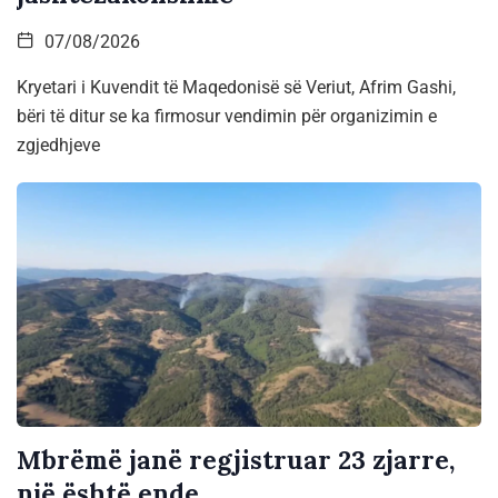
07/08/2026
Kryetari i Kuvendit të Maqedonisë së Veriut, Afrim Gashi,
bëri të ditur se ka firmosur vendimin për organizimin e
zgjedhjeve
Mbrëmë janë regjistruar 23 zjarre,
një është ende