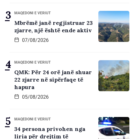
MAQEDONI E VERIUT
Mbrëmë janë regjistruar 23
zjarre, një është ende aktiv
07/08/2026
MAQEDONI E VERIUT
QMK: Për 24 orë janë shuar
22 zjarre në sipërfaqe të
hapura
05/08/2026
MAQEDONI E VERIUT
34 persona privohen nga
liria për drejtim të