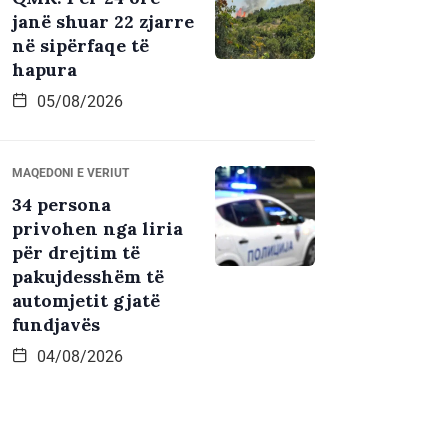
janë shuar 22 zjarre
në sipërfaqe të
hapura
05/08/2026
MAQEDONI E VERIUT
34 persona
privohen nga liria
për drejtim të
pakujdesshëm të
automjetit gjatë
fundjavës
04/08/2026