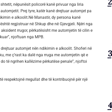
e shtetit, nëpunësit policorë kanë privuar nga liria
automjetit. Prej tyre, katër kanë drejtuar automjet pa
ikimin e alkoolit.Në Manastir, dy persona kanë
 është regjistruar në Shkup dhe në Gjevgjeli. Njëri nga
aksident rrugor, përkatësisht me automjetin të cilin e
arkuar”, njoftuan nga MPB.
drejtuar automjet nën ndikimin e alkoolit. Shoferi në
ku, me ç’rast ka dalë nga rruga me automjetin që e
 do të ngrihen kallëzime përkatëse penale”, njoftoi
të respektojnë rregullat dhe të kontribuojnë për një