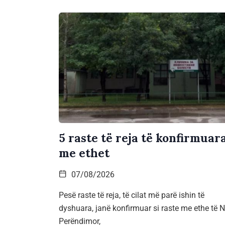
5 raste të reja të konfirmuar
me ethet
07/08/2026
Pesë raste të reja, të cilat më parë ishin të
dyshuara, janë konfirmuar si raste me ethe të Ni
Perëndimor,