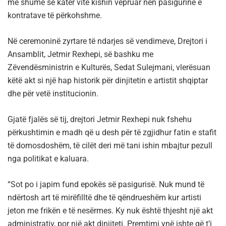
më shumë se katër vite kishin vepruar nën pasigurinë e
kontratave të përkohshme.
Në ceremoninë zyrtare të ndarjes së vendimeve, Drejtori i
Ansamblit, Jetmir Rexhepi, së bashku me
Zëvendësministrin e Kulturës, Sedat Sulejmani, vlerësuan
këtë akt si një hap historik për dinjitetin e artistit shqiptar
dhe për vetë institucionin.
Gjatë fjalës së tij, drejtori Jetmir Rexhepi nuk fshehu
përkushtimin e madh që u desh për të zgjidhur fatin e stafit
të domosdoshëm, të cilët deri më tani ishin mbajtur pezull
nga politikat e kaluara.
“Sot po i japim fund epokës së pasigurisë. Nuk mund të
ndërtosh art të mirëfilltë dhe të qëndrueshëm kur artisti
jeton me frikën e të nesërmes. Ky nuk është thjesht një akt
administrativ, por një akt dinjiteti. Premtimi ynë ishte që t’i