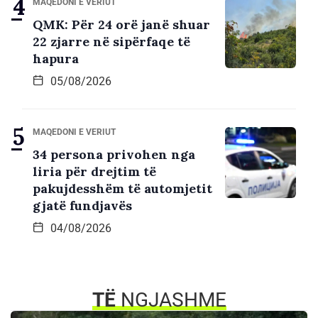
MAQEDONI E VERIUT
QMK: Për 24 orë janë shuar
22 zjarre në sipërfaqe të
hapura
05/08/2026
MAQEDONI E VERIUT
34 persona privohen nga
liria për drejtim të
pakujdesshëm të automjetit
gjatë fundjavës
04/08/2026
TË
NGJASHME