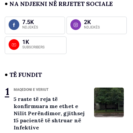
NA NDJEKNI NË RRJETET SOCIALE
7.5K
2K
NDJEKËS
NDJEKËS
1K
SUBSCRIBERS
TË FUNDIT
MAQEDONI E VERIUT
5 raste të reja të
konfirmuara me ethet e
Nilit Perëndimor, gjithsej
15 pacientë të shtruar në
Infektive