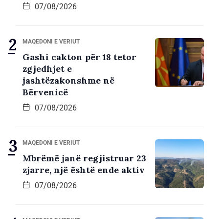
07/08/2026
MAQEDONI E VERIUT
Gashi cakton për 18 tetor
zgjedhjet e
jashtëzakonshme në
Bërvenicë
07/08/2026
MAQEDONI E VERIUT
Mbrëmë janë regjistruar 23
zjarre, një është ende aktiv
07/08/2026