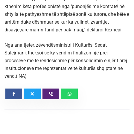
kthenim këta profesionistë nga ‘punonjës me kontratë’ në
shtylla të pathyeshme të shtëpisë sonë kulturore, dhe këtë e
arritëm duke dëshmuar se kur ka vullnet, zvarritjet
disavjeçare marrin fund për pak muaj,” deklaroi Rexhepi.
Nga ana tjetër, zëvendësministri i Kulturës, Sedat
Sulejmani, theksoi se ky vendim finalizon një prej
proceseve më të rëndësishme për konsolidimin e njërit prej
institucioneve më reprezentative të kulturës shqiptare në
vend.(INA)