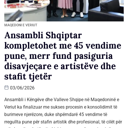
MAQEDONI E VERIUT
Ansambli Shqiptar
kompletohet me 45 vendime
pune, merr fund pasiguria
disavjeçare e artistëve dhe
stafit tjetër
03/06/2026
Ansambli i Këngëve dhe Valleve Shqipe në Maqedoninë e
Veriut ka finalizuar me sukses procesin e konsolidimit të
burimeve njerëzore, duke shpërndarë 45 vendime të
rregullta pune për stafin artistik dhe profesional, të cilët për