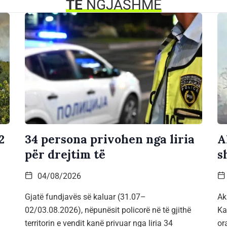
TË
NGJASHME
2
34 persona privohen nga liria
A
për drejtim të
s
04/08/2026
Gjatë fundjavës së kaluar (31.07–
Ak
02/03.08.2026), nëpunësit policorë në të gjithë
Ka
territorin e vendit kanë privuar nga liria 34
or