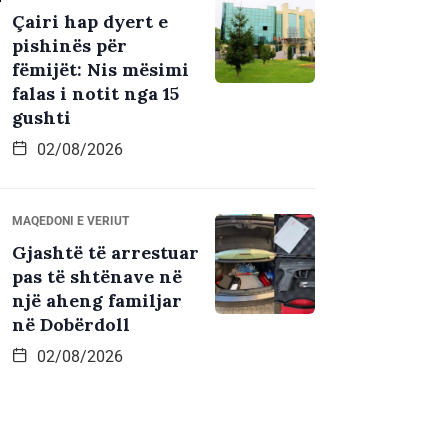
Çairi hap dyert e
pishinës për
fëmijët: Nis mësimi
falas i notit nga 15
gushti
02/08/2026
MAQEDONI E VERIUT
Gjashtë të arrestuar
pas të shtënave në
një aheng familjar
në Dobërdoll
02/08/2026