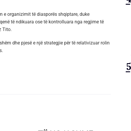
n e organizimit të diasporës shqiptare, duke
enë të ndikuara ose të kontrolluara nga regjime të
 Tito.
mshëm dhe pjesë e një strategjie për të relativizuar rolin
s.