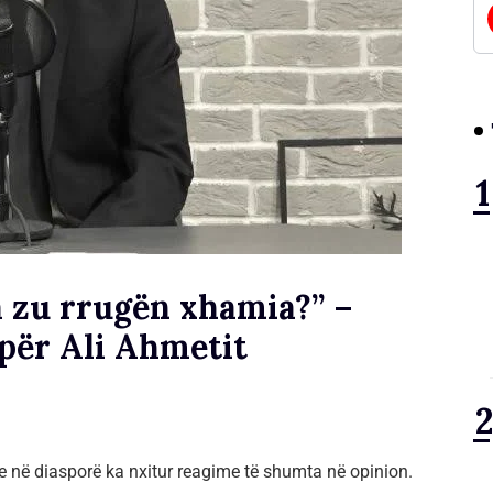
ja zu rrugën xhamia?” –
për Ali Ahmetit
ve në diasporë ka nxitur reagime të shumta në opinion.