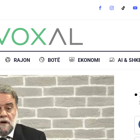
RAJON
BOTË
EKONOMI
AI & SHK