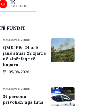
1K
SUBSCRIBERS
TË FUNDIT
MAQEDONI E VERIUT
QMK: Për 24 orë
janë shuar 22 zjarre
në sipërfaqe të
hapura
05/08/2026
MAQEDONI E VERIUT
34 persona
privohen nga liria