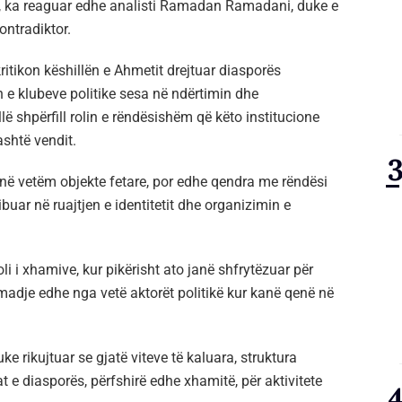
fo, ka reaguar edhe analisti Ramadan Ramadani, duke e
ontradiktor.
ritikon këshillën e Ahmetit drejtuar diasporës
 e klubeve politike sesa në ndërtimin dhe
llë shpërfill rolin e rëndësishëm që këto institucione
ashtë vendit.
në vetëm objekte fetare, por edhe qendra me rëndësi
uar në ruajtjen e identitetit dhe organizimin e
i i xhamive, kur pikërisht ato janë shfrytëzuar për
madje edhe nga vetë aktorët politikë kur kanë qenë në
e rikujtuar se gjatë viteve të kaluara, struktura
t e diasporës, përfshirë edhe xhamitë, për aktivitete