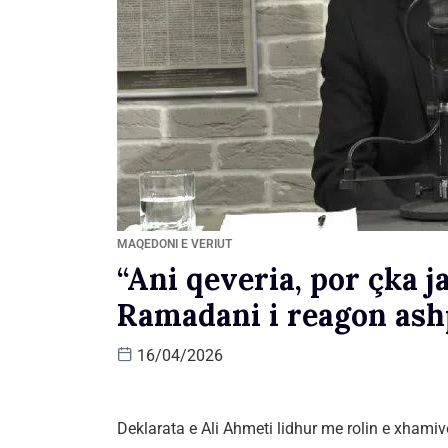
MAQEDONI E VERIUT
“Ani qeveria, por çka 
Ramadani i reagon ash
16/04/2026
Deklarata e Ali Ahmeti lidhur me rolin e xhami