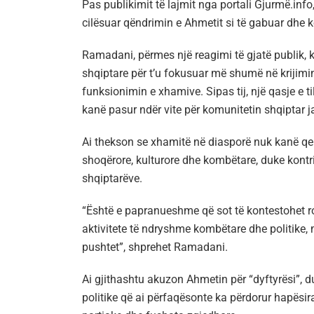
Pas publikimit të lajmit nga portali Gjurmë.in
cilësuar qëndrimin e Ahmetit si të gabuar dhe k
Ramadani, përmes një reagimi të gjatë publik, k
shqiptare për t’u fokusuar më shumë në krijimin
funksionimin e xhamive. Sipas tij, një qasje e ti
kanë pasur ndër vite për komunitetin shqiptar j
Ai thekson se xhamitë në diasporë nuk kanë qe
shoqërore, kulturore dhe kombëtare, duke kontrib
shqiptarëve.
“Është e papranueshme që sot të kontestohet rol
aktivitete të ndryshme kombëtare dhe politike, 
pushtet”, shprehet Ramadani.
Ai gjithashtu akuzon Ahmetin për “dyftyrësi”, duk
politike që ai përfaqësonte ka përdorur hapësira