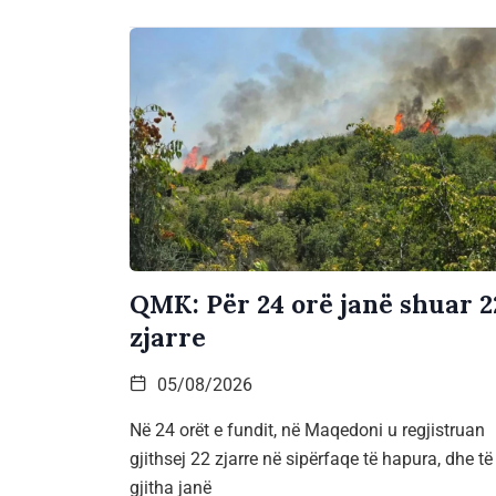
QMK: Për 24 orë janë shuar 2
zjarre
05/08/2026
Në 24 orët e fundit, në Maqedoni u regjistruan
gjithsej 22 zjarre në sipërfaqe të hapura, dhe të
gjitha janë