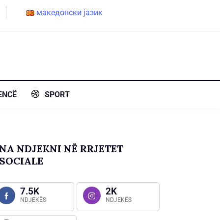
македонски јазик
ENCË
SPORT
NA NDJEKNI NË RRJETET
SOCIALE
7.5K
2K
NDJEKËS
NDJEKËS