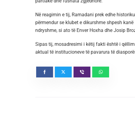
partiake dhe fushata zgjedhore.
Në reagimin e tij, Ramadani prek edhe historiku
përmendur se klubet e dikurshme shpesh kanë q
ndryshme, si ato të Enver Hoxha dhe Josip Broz
Sipas tij, mosadresimi i këtij fakti është i qëlli
aktual të institucioneve të pavarura të diasporë