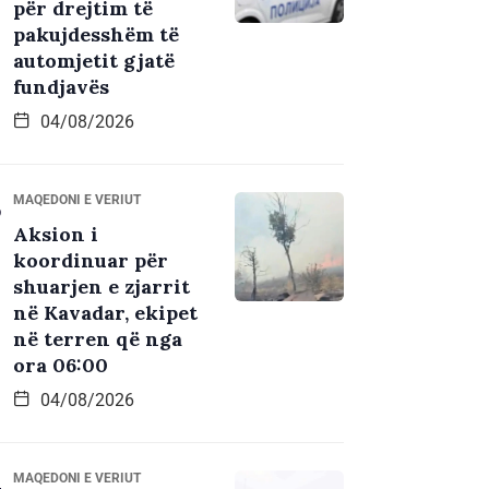
për drejtim të
pakujdesshëm të
automjetit gjatë
fundjavës
04/08/2026
MAQEDONI E VERIUT
Aksion i
koordinuar për
shuarjen e zjarrit
në Kavadar, ekipet
në terren që nga
ora 06:00
04/08/2026
MAQEDONI E VERIUT