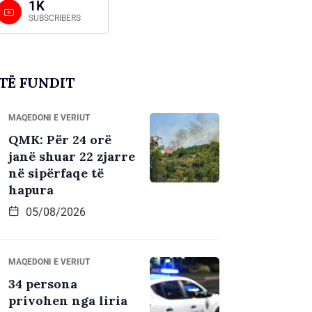
1K
SUBSCRIBERS
TË FUNDIT
MAQEDONI E VERIUT
QMK: Për 24 orë
janë shuar 22 zjarre
në sipërfaqe të
hapura
05/08/2026
MAQEDONI E VERIUT
34 persona
privohen nga liria