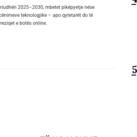
 periudhën 2025–2030, mbetet pikëpyetje nëse
kërcënimeve teknologjike – apo qytetarët do të
eziqet e botës online.