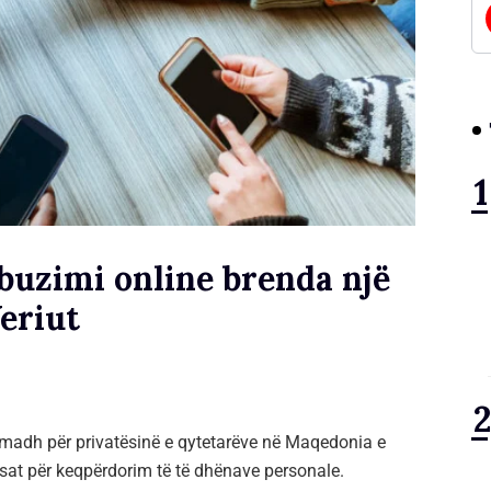
buzimi online brenda një
eriut
ë madh për privatësinë e qytetarëve në Maqedonia e
sat për keqpërdorim të të dhënave personale.