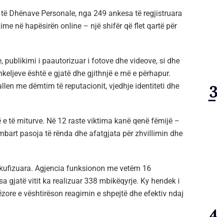
 e të Dhënave Personale, nga 249 ankesa të regjistruara
ime në hapësirën online – një shifër që flet qartë për
ve, publikimi i paautorizuar i fotove dhe videove, si dhe
hkeljeve është e gjatë dhe gjithnjë e më e përhapur.
llen me dëmtim të reputacionit, vjedhje identiteti dhe
 e të miturve. Në 12 raste viktima kanë qenë fëmijë –
 mbart pasoja të rënda dhe afatgjata për zhvillimin dhe
ë kufizuara. Agjencia funksionon me vetëm 16
sa gjatë vitit ka realizuar 338 mbikëqyrje. Ky hendek i
ore e vështirëson reagimin e shpejtë dhe efektiv ndaj