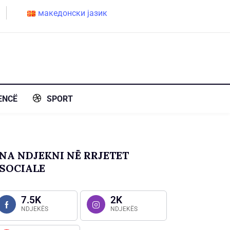
македонски јазик
ENCË
SPORT
NA NDJEKNI NË RRJETET
SOCIALE
7.5K
2K
NDJEKËS
NDJEKËS