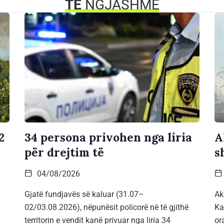
TË
NGJASHME
2
34 persona privohen nga liria
A
për drejtim të
s
04/08/2026
Gjatë fundjavës së kaluar (31.07–
Ak
02/03.08.2026), nëpunësit policorë në të gjithë
Ka
territorin e vendit kanë privuar nga liria 34
or