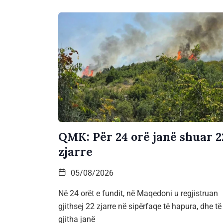
QMK: Për 24 orë janë shuar 2
zjarre
05/08/2026
Në 24 orët e fundit, në Maqedoni u regjistruan
gjithsej 22 zjarre në sipërfaqe të hapura, dhe të
gjitha janë