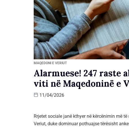
MAQEDONI E VERIUT
Alarmuese! 247 raste a
viti në Maqedoninë e V
11/04/2026
Rrjetet sociale janë kthyer në kërcënimin më t
Veriut, duke dominuar pothuajse tërësisht anke