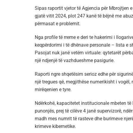
Sipas raportit vjetor të Agjencia për Mbrojtjen
gjatë vitit 2024, plot 247 kanë të bëjnë me abuz
përmasat e problemit.
Nga profile të rreme e deri te hakerimi i llogari
keqpërdorimi i të dhënave personale – lista e s
Pasojat nuk janë vetëm virtuale: qytetarët përba
një ndjenjë të vazhdueshme pasigurie.
Raporti ngre shqetësim serioz edhe për sigurinë
një tregues që, megjithëse numerikisht i vogël,
mirëqenien e tyre.
Ndërkohë, kapacitetet institucionale mbeten t
punonjës, prej të cilëve 4 janë supervizorë, ndër
madh mes numrit të rasteve dhe burimeve njerëz
krimeve kibernetike.