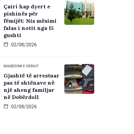
Çairi hap dyert e
pishinës për
fëmijët: Nis mësimi
falas i notit nga 15
gushti
02/08/2026
MAQEDONI E VERIUT
Gjashtë të arrestuar
pas të shtënave në
një aheng familjar
në Dobërdoll
02/08/2026