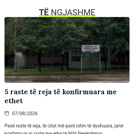
TË
NGJASHME
5 raste të reja të konfirmuara me
ethet
07/08/2026
Pesë raste të reja, të cilat më parë ishin të dyshuara, janë
konfirmuar si raste me ethe të Nilit Perëndimor,