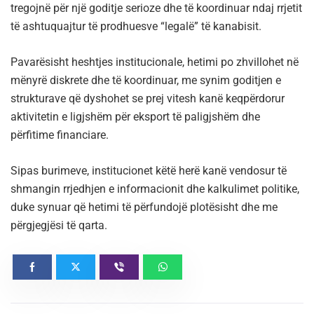
tregojnë për një goditje serioze dhe të koordinuar ndaj rrjetit
të ashtuquajtur të prodhuesve “legalë” të kanabisit.
Pavarësisht heshtjes institucionale, hetimi po zhvillohet në
mënyrë diskrete dhe të koordinuar, me synim goditjen e
strukturave që dyshohet se prej vitesh kanë keqpërdorur
aktivitetin e ligjshëm për eksport të paligjshëm dhe
përfitime financiare.
Sipas burimeve, institucionet këtë herë kanë vendosur të
shmangin rrjedhjen e informacionit dhe kalkulimet politike,
duke synuar që hetimi të përfundojë plotësisht dhe me
përgjegjësi të qarta.