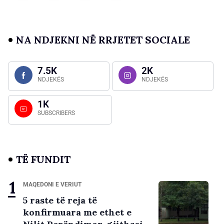
NA NDJEKNI NË RRJETET SOCIALE
7.5K
2K
NDJEKËS
NDJEKËS
1K
SUBSCRIBERS
TË FUNDIT
MAQEDONI E VERIUT
5 raste të reja të
konfirmuara me ethet e