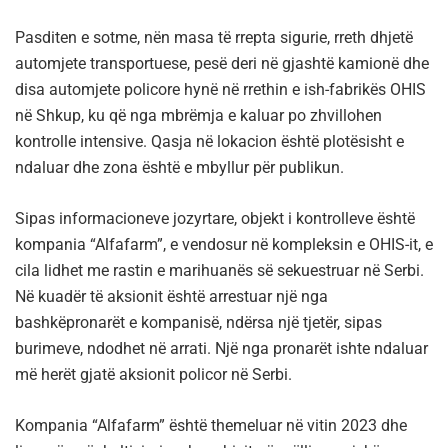
Pasditen e sotme, nën masa të rrepta sigurie, rreth dhjetë
automjete transportuese, pesë deri në gjashtë kamionë dhe
disa automjete policore hynë në rrethin e ish-fabrikës OHIS
në Shkup, ku që nga mbrëmja e kaluar po zhvillohen
kontrolle intensive. Qasja në lokacion është plotësisht e
ndaluar dhe zona është e mbyllur për publikun.
Sipas informacioneve jozyrtare, objekt i kontrolleve është
kompania “Alfafarm”, e vendosur në kompleksin e OHIS-it, e
cila lidhet me rastin e marihuanës së sekuestruar në Serbi.
Në kuadër të aksionit është arrestuar një nga
bashkëpronarët e kompanisë, ndërsa një tjetër, sipas
burimeve, ndodhet në arrati. Një nga pronarët ishte ndaluar
më herët gjatë aksionit policor në Serbi.
Kompania “Alfafarm” është themeluar në vitin 2023 dhe