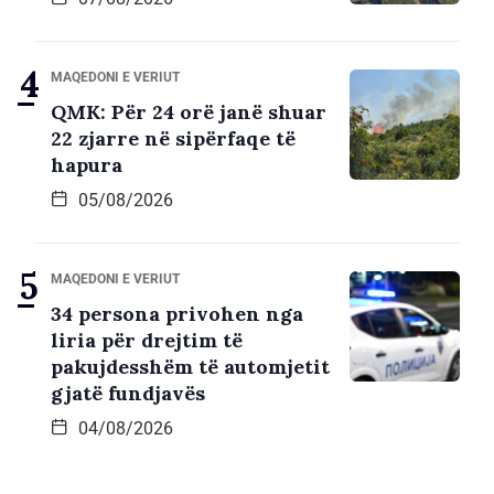
MAQEDONI E VERIUT
QMK: Për 24 orë janë shuar
22 zjarre në sipërfaqe të
hapura
05/08/2026
MAQEDONI E VERIUT
34 persona privohen nga
liria për drejtim të
pakujdesshëm të automjetit
gjatë fundjavës
04/08/2026