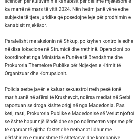
licencën për kultivimin e kanabisit për qëllime mjekësore e
ka marrë në mars të vitit 2024. Nën hetim janë vënë edhe
subjekte të tjera juridike që posedojnë leje për prodhimin e
kanabisit mjekësor.
Paralelisht me aksionin në Shkup, po kryhen kontrolle edhe
në disa lokacione në Strumicë dhe rrethinë. Operacioni po
koordinohet nga Ministria e Punëve të Brendshme dhe
Prokuroria Themelore Publike për Ndjekjen e Krimit të
Organizuar dhe Korrupsionit.
Policia serbe javën e kaluar sekuestroi rreth pesë tonë
marihuanë në afërsi të Krushevcit, ndërsa mediat në Serbi
raportuan se droga kishte origjinë nga Maqedonia. Pas
këtij rasti, Prokuroria Publike e Maqedonisë së Veriut njoftoi
se është hapur një lëndë dhe se po ndërmerren veprime për
të sqaruar të gjitha faktet dhe rrethanat lidhur me
përfshirjen e mundshme të shtetasve dhe kompanive