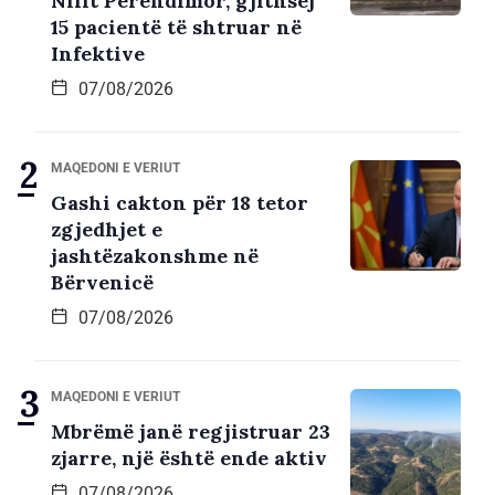
Nilit Perëndimor, gjithsej
15 pacientë të shtruar në
Infektive
07/08/2026
MAQEDONI E VERIUT
Gashi cakton për 18 tetor
zgjedhjet e
jashtëzakonshme në
Bërvenicë
07/08/2026
MAQEDONI E VERIUT
Mbrëmë janë regjistruar 23
zjarre, një është ende aktiv
07/08/2026