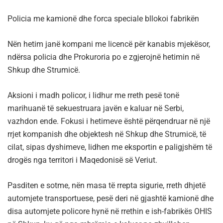
Policia me kamionë dhe forca speciale bllokoi fabrikën
Nën hetim janë kompani me licencë për kanabis mjekësor,
ndërsa policia dhe Prokuroria po e zgjerojnë hetimin në
Shkup dhe Strumicë.
Aksioni i madh policor, i lidhur me rreth pesë tonë
marihuanë të sekuestruara javën e kaluar në Serbi,
vazhdon ende. Fokusi i hetimeve është përqendruar në një
rrjet kompanish dhe objektesh në Shkup dhe Strumicë, të
cilat, sipas dyshimeve, lidhen me eksportin e paligjshëm të
drogës nga territori i Maqedonisë së Veriut.
Pasditen e sotme, nën masa të rrepta sigurie, rreth dhjetë
automjete transportuese, pesë deri në gjashtë kamionë dhe
disa automjete policore hynë në rrethin e ish-fabrikës OHIS