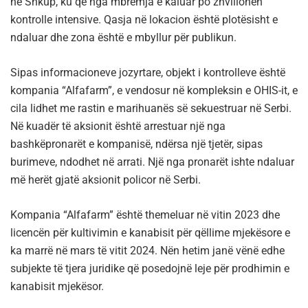
në Shkup, ku që nga mbrëmja e kaluar po zhvillohen
kontrolle intensive. Qasja në lokacion është plotësisht e
ndaluar dhe zona është e mbyllur për publikun.
Sipas informacioneve jozyrtare, objekt i kontrolleve është
kompania “Alfafarm”, e vendosur në kompleksin e OHIS-it, e
cila lidhet me rastin e marihuanës së sekuestruar në Serbi.
Në kuadër të aksionit është arrestuar një nga
bashkëpronarët e kompanisë, ndërsa një tjetër, sipas
burimeve, ndodhet në arrati. Një nga pronarët ishte ndaluar
më herët gjatë aksionit policor në Serbi.
Kompania “Alfafarm” është themeluar në vitin 2023 dhe
licencën për kultivimin e kanabisit për qëllime mjekësore e
ka marrë në mars të vitit 2024. Nën hetim janë vënë edhe
subjekte të tjera juridike që posedojnë leje për prodhimin e
kanabisit mjekësor.