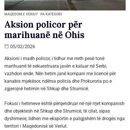
MAQEDONI E VERIUT
PA KATEGORI
Aksion policor për
marihuanë në Ohis
05/02/2026
Aksioni i madh policor, i lidhur me rreth pesë tonë
marihuanë të sekuestruara javën e kaluar në Serbi,
vazhdon ende. Nën hetim janë kompani me licencë për
kanabis mjekësor, ndërsa policia dhe Prokuroria po e
zgjerojnë hetimin në Shkup dhe Strumicë.
Fokusi i hetimeve është përqendruar në një rrjet kompanish
dhe objektesh në Shkup dhe Strumicë, të cilat, sipas
dyshimeve, lidhen me eksportin e paligjshëm të drogës nga
territori i Maqedonisë së Veriut.