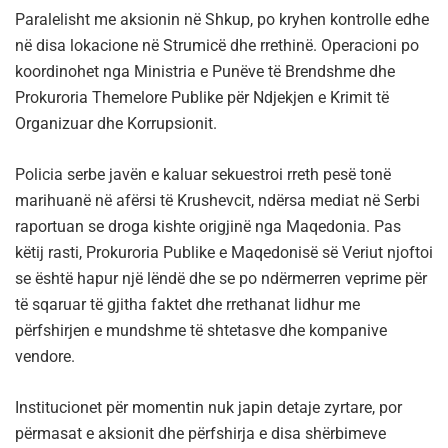
Paralelisht me aksionin në Shkup, po kryhen kontrolle edhe
në disa lokacione në Strumicë dhe rrethinë. Operacioni po
koordinohet nga Ministria e Punëve të Brendshme dhe
Prokuroria Themelore Publike për Ndjekjen e Krimit të
Organizuar dhe Korrupsionit.
Policia serbe javën e kaluar sekuestroi rreth pesë tonë
marihuanë në afërsi të Krushevcit, ndërsa mediat në Serbi
raportuan se droga kishte origjinë nga Maqedonia. Pas
këtij rasti, Prokuroria Publike e Maqedonisë së Veriut njoftoi
se është hapur një lëndë dhe se po ndërmerren veprime për
të sqaruar të gjitha faktet dhe rrethanat lidhur me
përfshirjen e mundshme të shtetasve dhe kompanive
vendore.
Institucionet për momentin nuk japin detaje zyrtare, por
përmasat e aksionit dhe përfshirja e disa shërbimeve