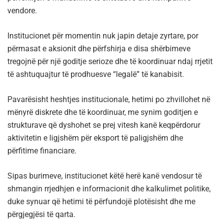
vendore.
Institucionet për momentin nuk japin detaje zyrtare, por
përmasat e aksionit dhe përfshirja e disa shërbimeve
tregojnë për një goditje serioze dhe të koordinuar ndaj rrjetit
të ashtuquajtur të prodhuesve “legalë” të kanabisit.
Pavarësisht heshtjes institucionale, hetimi po zhvillohet në
mënyrë diskrete dhe të koordinuar, me synim goditjen e
strukturave që dyshohet se prej vitesh kanë keqpërdorur
aktivitetin e ligjshëm për eksport të paligjshëm dhe
përfitime financiare.
Sipas burimeve, institucionet këtë herë kanë vendosur të
shmangin rrjedhjen e informacionit dhe kalkulimet politike,
duke synuar që hetimi të përfundojë plotësisht dhe me
përgjegjësi të qarta.