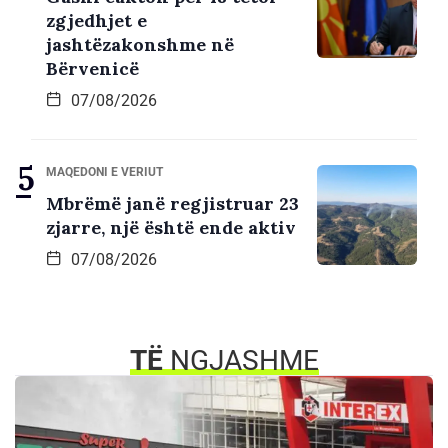
zgjedhjet e
jashtëzakonshme në
Bërvenicë
07/08/2026
MAQEDONI E VERIUT
Mbrëmë janë regjistruar 23
zjarre, një është ende aktiv
07/08/2026
TË
NGJASHME