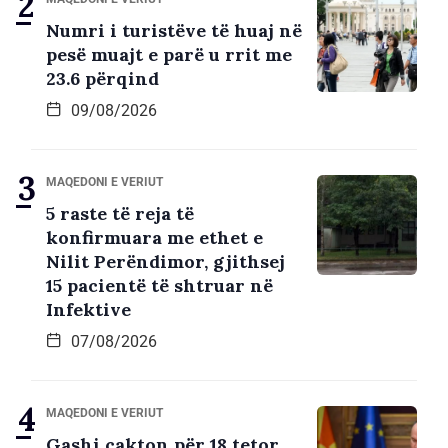
Numri i turistëve të huaj në
pesë muajt e parë u rrit me
23.6 përqind
09/08/2026
MAQEDONI E VERIUT
5 raste të reja të
konfirmuara me ethet e
Nilit Perëndimor, gjithsej
15 pacientë të shtruar në
Infektive
07/08/2026
MAQEDONI E VERIUT
Gashi cakton për 18 tetor