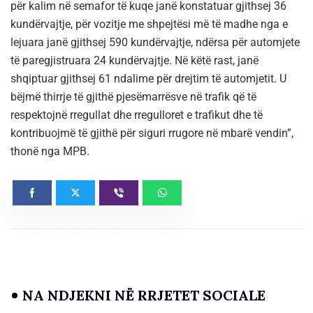
për kalim në semafor të kuqe janë konstatuar gjithsej 36
kundërvajtje, për vozitje me shpejtësi më të madhe nga e
lejuara janë gjithsej 590 kundërvajtje, ndërsa për automjete
të paregjistruara 24 kundërvajtje. Në këtë rast, janë
shqiptuar gjithsej 61 ndalime për drejtim të automjetit. U
bëjmë thirrje të gjithë pjesëmarrësve në trafik që të
respektojnë rregullat dhe rregulloret e trafikut dhe të
kontribuojmë të gjithë për siguri rrugore në mbarë vendin”,
thonë nga MPB.
NA NDJEKNI NË RRJETET SOCIALE