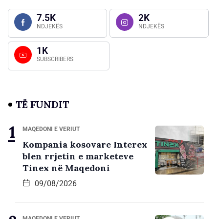
7.5K
2K
NDJEKËS
NDJEKËS
1K
SUBSCRIBERS
TË FUNDIT
MAQEDONI E VERIUT
Kompania kosovare Interex
blen rrjetin e marketeve
Tinex në Maqedoni
09/08/2026
MAQEDONI E VERIUT